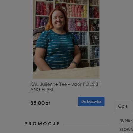
KAL Julienne Tee - wzór POLSKI i
ANGIELSKI
Do koszyka
35,00 zł
Opis
NUMER 
PROMOCJE
SŁOWNY 