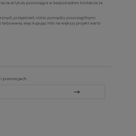
Najniższa cena:
Najniższa cena:
ia na artykuły pozostające w bezpośrednim kontakcie ze
19,90 zł
10,90 zł
tycznych, przejaśnień, różnic pomiędzy poszczególnymi
rbowania, więc kupując nitki na większy projekt warto
 i promocjach.