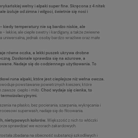
kańskiej wełny i alpaki super fine. Skręcona z 4 nitek
 izoluje od zimna i wilgoci, świetnie się nosi i
- kiedy temperatury nie są bardzo niskie, ale
 - lekkie, ale ciepłe swetry i kardigany, a także zwiewne
a uniwersalna, jednak osoby bardzo wrażliwe oraz małe
daje równe oczka, a lekki puszek ukrywa drobne
ieczną. Doskonale sprawdza się na ażurowe, a
owane. Nadaje się do codziennego użytkowania. To
kowi runa alpaki, które jest cieplejsze niż wełna owcza.
owoduje powstawanie powietrznych kieszeni, które
m zawsze ciepło i miło.
Choć wydaje się cienka, to
 termoizolacyjnymi.
y
Włóczka Drops Kid-Silk 22 ash
Włóczka Drops L
uszenia na płasko, bez pocierania, szarpania, wykręcania i
grey / ciemny szary
(0701)
ocesowi superwash, nadaje się do filcowania.
15,20 zł
7,83 zł
a
Powiadom o
ch, nietypowych kolorów.
Większość z nich to włóczki
dostępności
dobrze sprawdzać we wzorach żakardowych.
Cena regularna:
Cena regularna:
19,90 zł
10,90 zł
została zbadana na obecność substancji szkodliwych i