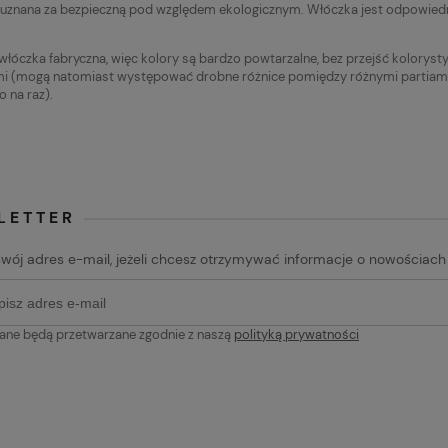
cena:
Najniższa cena:
 uznana za bezpieczną pod względem ekologicznym. Włóczka jest odpowiedn
19,90 zł
 włóczka fabryczna, więc kolory są bardzo powtarzalne, bez przejść kolorys
 (mogą natomiast występować drobne różnice pomiędzy różnymi partiami fa
o na raz).
LETTER
swój adres e-mail, jeżeli chcesz otrzymywać informacje o nowościach
ane będą przetwarzane zgodnie z naszą
polityką prywatności