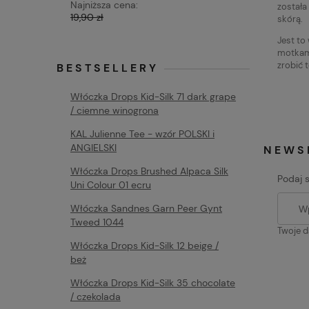
Najniższa cena:
Najniższa 
została
19,90 zł
19,90 zł
skórą.
Jest to
motkami
zrobić t
BESTSELLERY
Włóczka Drops Kid-Silk 71 dark grape
/ ciemne winogrona
KAL Julienne Tee - wzór POLSKI i
ANGIELSKI
NEWS
Włóczka Drops Brushed Alpaca Silk
Podaj 
Uni Colour 01 ecru
Włóczka Sandnes Garn Peer Gynt
Tweed 1044
Twoje d
Włóczka Drops Kid-Silk 12 beige /
beż
Włóczka Drops Kid-Silk 35 chocolate
/ czekolada