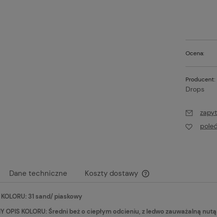
Ocena:
Producent:
Drops
zapyt
pole
Dane techniczne
Koszty dostawy
KOLORU: 31 sand/ piaskowy
Cena nie zawiera ewen
płatności
OPIS KOLORU: Średni beż o ciepłym odcieniu, z ledwo zauważalną nutą cze