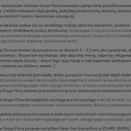
i wytrzymała włóczka Drops Flora powstała z połączenia południowoamery
, z lekkim włoskiem daje gładką, jednolitą powierzchnię dzianiny, doskonale
a komfort cieplny niezależnie od pogody.
 idealnie nadaje się na wszelkiego rodzaju dzianiny wiosenne i jesienne 
ujemy dodatkowej izolacji termicznej.
Wydziergasz z niej okrycia wierzchnie
ia, ponieważ doskonale znosi codzienne użytkowanie. Drops Flora to włóczk
mogą odczuwać drapanie i podrażnienie skóry.
 Flora przerabia się przyjemnie na drutach 3 - 3,5 mm, jest sprężysta, 
onałości. Wspaniale się blokuje, daje dzianinę równą, odporną i długow
eśnie ciepłe chusty - wzory tego typu będą w niej wspaniale wyekspon
 materiał na ulubiony sweter :)
a z niej dzianina jest ciepła, lekka, puszysta i mocno grzeje dzięki dodat
ość powietrza uwięziona pomiędzy poszczególnymi włosami w tej włóczce p
le przechowują ciepło ciała i izolują od chłodu - w takim swetrze będzie na
 Drops Flora zaskakuje przytulnością oraz doskonałymi właściwościami
Drops Kid-Silk 50
Włóczka Drops Kid-Silk 55 mist
a Drops Flora bezwzględnie wymaga prania ręcznego
w letniej wodzie i s
/ karmel
lilac / przymglony fiolet
cia, które mogłoby spowodować uszkodzenia dzianiny. Nie jest poddawana pr
15,20 zł
Powiadom o
Do koszyk
paleta kolorystyczna zawiera wiele barw neutralnych oraz interesujący
dostępności
te, w kolorach doskonale wyglądających razem, dlatego będzie się bardzo 
larna:
Cena regularna:
19,90 zł
 Drops Flora posiada certyfikat Oeko-Tex (certyfikat nr 23.HPE.36896)