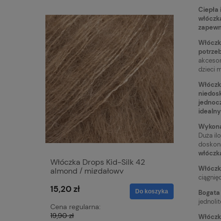
Ciepła 
włóczka
zapewni
Włóczka
potrzeb
akcesor
dzieci 
Włóczka
niedosk
jednocz
idealny
Wykonan
Duża il
doskona
włóczka
Włóczka Drops Kid-Silk 42
Włóczka 
Włóczk
almond / migdałowy
caramel 
ciągnię
15,20 zł
15,20 zł
Do koszyka
Bogata 
jednoli
Cena regularna:
Cena regu
19,90 zł
19,90 zł
Włóczka