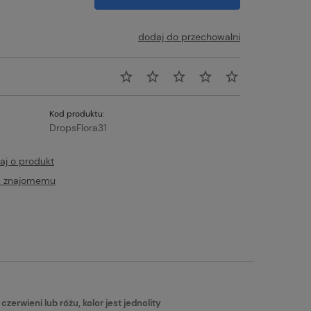
dodaj do przechowalni
Kod produktu:
DropsFlora31
aj o produkt
ć znajomemu
tualnych kosztów
rwieni lub różu, kolor jest jednolity