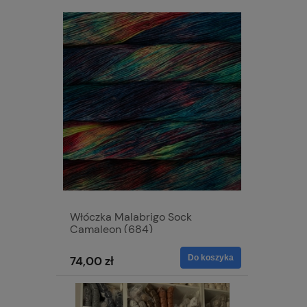
Włóczka Malabrigo Sock
Camaleon (684)
Do koszyka
74,00 zł