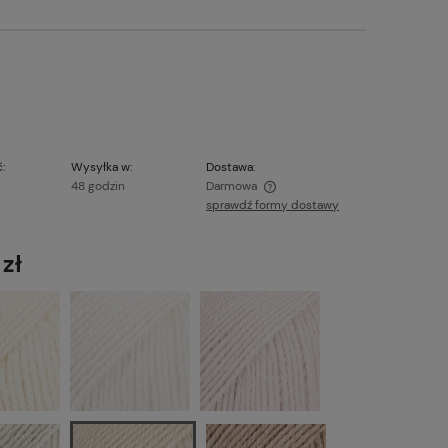
:
Wysyłka w:
Dostawa:
48 godzin
Darmowa
sprawdź formy dostawy
Cena nie zawiera ewentualnych kosztów
płatności
 zł