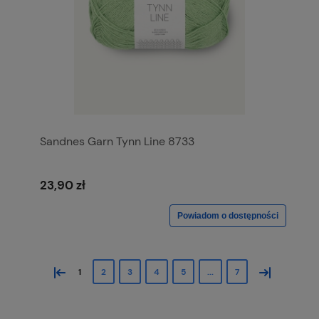
Sandnes Garn Tynn Line 8733
23,90 zł
Powiadom o dostępności
«
»
1
2
3
4
5
...
7