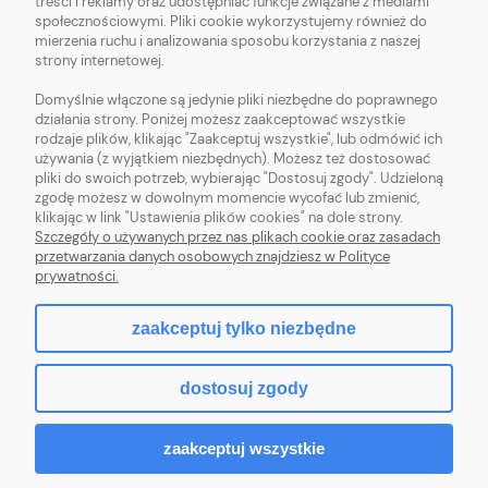
treści i reklamy oraz udostępniać funkcje związane z mediami
OBSŁUGA KLIENTA
społecznościowymi. Pliki cookie wykorzystujemy również do
mierzenia ruchu i analizowania sposobu korzystania z naszej
strony internetowej.
POMOC
Domyślnie włączone są jedynie pliki niezbędne do poprawnego
działania strony. Poniżej możesz zaakceptować wszystkie
MOJE KONTO
rodzaje plików, klikając "Zaakceptuj wszystkie", lub odmówić ich
używania (z wyjątkiem niezbędnych). Możesz też dostosować
pliki do swoich potrzeb, wybierając "Dostosuj zgody". Udzieloną
zgodę możesz w dowolnym momencie wycofać lub zmienić,
klikając w link "Ustawienia plików cookies" na dole strony.
Szczegóły o używanych przez nas plikach cookie oraz zasadach
Sklep z włóczką. Internetowa pasmanteria. Włóczki wełniane. Włóczki
przetwarzania danych osobowych znajdziesz w Polityce
bawełniane. Tanie włóczki. Włóczki ręcznie farbowane.
prywatności.
zaakceptuj tylko niezbędne
pokaż pełną wersję strony
dostosuj zgody
Sklep internetowy Shoper.pl
zaakceptuj wszystkie