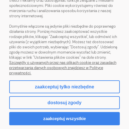
treści i reklamy oraz udostępniać funkcje związane z mediami
OBSŁUGA KLIENTA
społecznościowymi. Pliki cookie wykorzystujemy również do
mierzenia ruchu i analizowania sposobu korzystania z naszej
strony internetowej.
POMOC
Domyślnie włączone są jedynie pliki niezbędne do poprawnego
działania strony. Poniżej możesz zaakceptować wszystkie
MOJE KONTO
rodzaje plików, klikając "Zaakceptuj wszystkie", lub odmówić ich
używania (z wyjątkiem niezbędnych). Możesz też dostosować
pliki do swoich potrzeb, wybierając "Dostosuj zgody". Udzieloną
zgodę możesz w dowolnym momencie wycofać lub zmienić,
klikając w link "Ustawienia plików cookies" na dole strony.
Szczegóły o używanych przez nas plikach cookie oraz zasadach
Sklep z włóczką. Internetowa pasmanteria. Włóczki wełniane. Włóczki
przetwarzania danych osobowych znajdziesz w Polityce
bawełniane. Tanie włóczki. Włóczki ręcznie farbowane.
prywatności.
zaakceptuj tylko niezbędne
pokaż pełną wersję strony
dostosuj zgody
Sklep internetowy Shoper.pl
zaakceptuj wszystkie