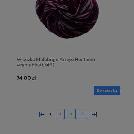
Włóczka Malabrigo Arroyo Heirloom
vegetables (746)
74,00 zł
Do koszyka
«
»
1
2
3
4