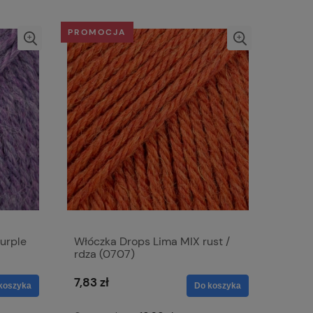
PROMOCJA
urple
Włóczka Drops Lima MIX rust /
rdza (0707)
7,83 zł
koszyka
Do koszyka