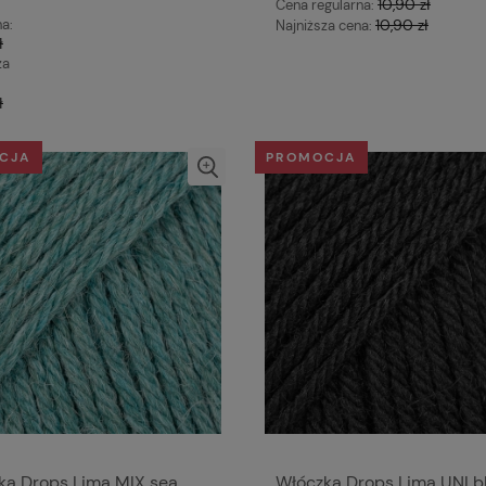
10,90 zł
Cena regularna:
na:
10,90 zł
Najniższa cena:
ł
za
ł
CJA
PROMOCJA
ka Drops Lima MIX sea
Włóczka Drops Lima UNI bl