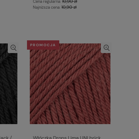
10,90 zł
Cena regularna:
10,90 zł
Najniższa cena:
PROMOCJA
ack /
Włóczka Drops Lima UNI brick