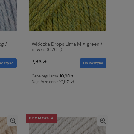
g /
Włóczka Drops Lima MIX green /
oliwka (0705)
7,83 zł
koszyka
Do koszyka
10,90 zł
Cena regularna:
10,90 zł
Najniższa cena:
PROMOCJA