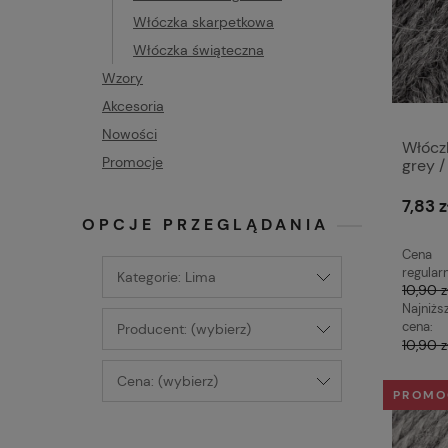
Włóczka skarpetkowa
Włóczka świąteczna
Wzory
Akcesoria
Nowości
Włócz
Promocje
grey /
7,83 z
OPCJE PRZEGLĄDANIA
Cena
regular
Kategorie: Lima
10,90 z
Najniżs
cena:
Producent: (wybierz)
10,90 z
Cena: (wybierz)
PROMO