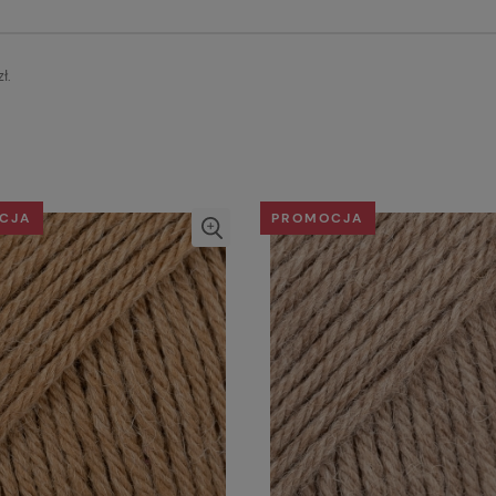
ł.
CJA
PROMOCJA