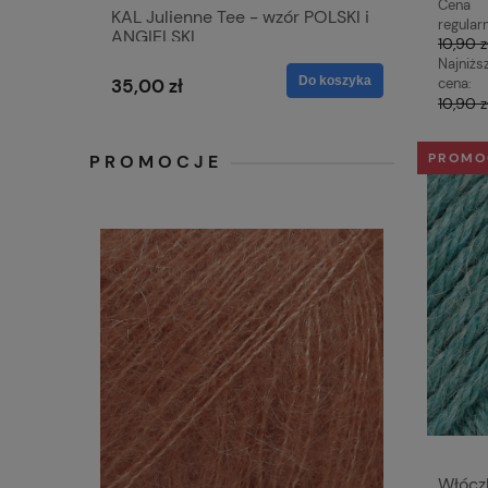
Cena
KAL Julienne Tee - wzór POLSKI i
regular
ANGIELSKI
10,90 z
Najniżs
Do koszyka
35,00 zł
cena:
10,90 z
PROMO
PROMOCJE
Włócz