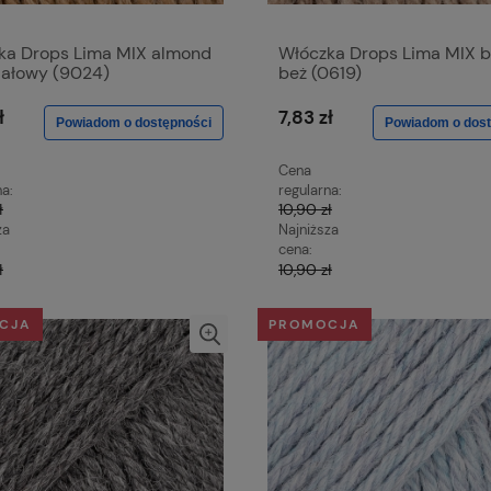
ka Drops Lima MIX almond
Włóczka Drops Lima MIX b
dałowy (9024)
beż (0619)
ł
7,83 zł
Powiadom o dostępności
Powiadom o dost
Cena
na:
regularna:
ł
10,90 zł
za
Najniższa
cena:
ł
10,90 zł
CJA
PROMOCJA