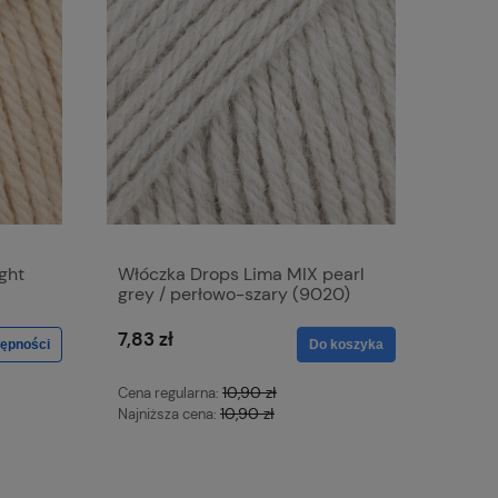
ght
Włóczka Drops Lima MIX pearl
grey / perłowo-szary (9020)
7,83 zł
ępności
Do koszyka
10,90 zł
Cena regularna:
10,90 zł
Najniższa cena: