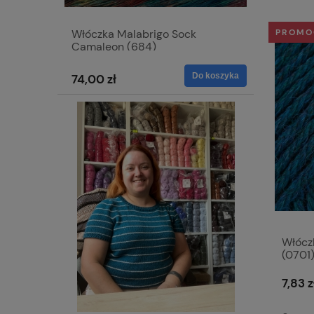
Włóczka Malabrigo Sock
PROMO
Camaleon (684)
Do koszyka
74,00 zł
Włócz
(0701
7,83 z