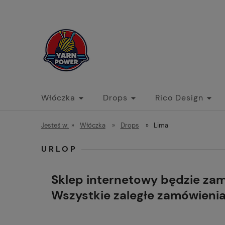
Włóczka
Drops
Rico Design
Jesteś w:
»
Włóczka
»
Drops
»
Lima
URLOP
Sklep internetowy będzie za
Wszystkie zaległe zamówieni