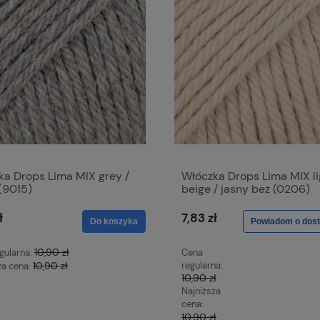
ka Drops Lima MIX grey /
Włóczka Drops Lima MIX li
(9015)
beige / jasny beż (0206)
ł
7,83 zł
Do koszyka
Powiadom o dost
10,90 zł
gularna:
Cena
10,90 zł
regularna:
za cena:
10,90 zł
Najniższa
cena:
10,90 zł