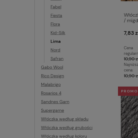
Fabel
Włócz
Fiesta
/ mig
Flora
7,83 z
Kid-Silk
Lima
Cena
Nord
regular
Safran
10,90 z
Najniżs
Gabo Wool
cena:
Rico Design
10,90 z
Malabrigo
PROMO
Rosarios 4
Sandnes Garn
Supergarne
Włóczka według składu
Włóczka według grubości
Włóczka według koloru