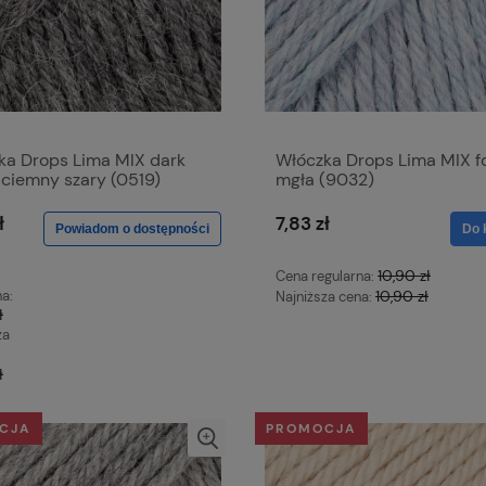
ka Drops Lima MIX dark
Włóczka Drops Lima MIX fo
 ciemny szary (0519)
mgła (9032)
ł
7,83 zł
Powiadom o dostępności
Do 
10,90 zł
Cena regularna:
na:
10,90 zł
Najniższa cena:
ł
za
ł
CJA
PROMOCJA