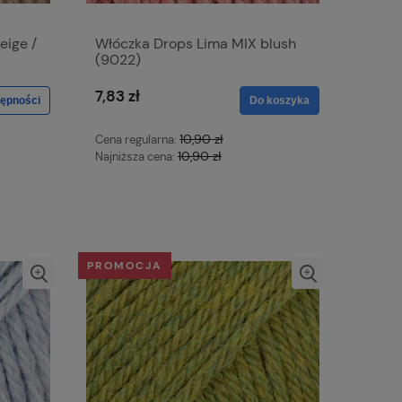
eige /
Włóczka Drops Lima MIX blush
(9022)
7,83 zł
ępności
Do koszyka
10,90 zł
Cena regularna:
10,90 zł
Najniższa cena:
PROMOCJA