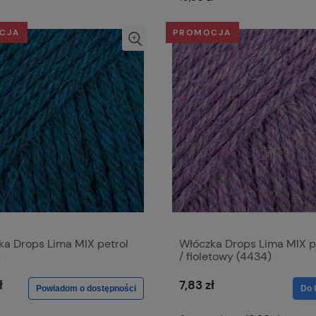
CJA
PROMOCJA
ka Drops Lima MIX petrol
Włóczka Drops Lima MIX p
)
/ fioletowy (4434)
ł
7,83 zł
Powiadom o dostępności
Do 