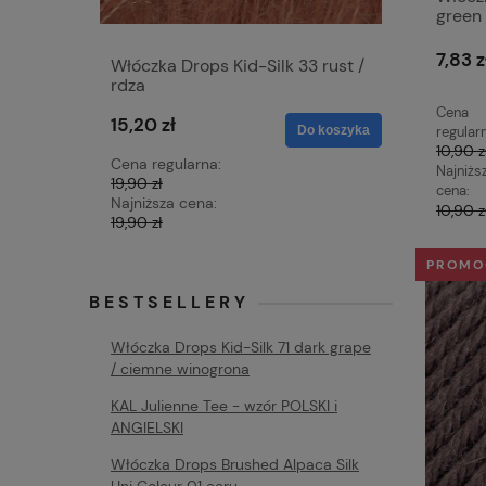
green 
7,83 z
Włóczka Drops Kid-Silk 33 rust /
Włóczka 
rdza
/ kreda
Cena
15,20 zł
15,20 zł
Do koszyka
regular
10,90 z
Cena regularna:
Cena regu
Najniżs
19,90 zł
19,90 zł
cena:
Najniższa cena:
Najniższa 
10,90 z
19,90 zł
19,90 zł
PROMO
BESTSELLERY
Włóczka Drops Kid-Silk 71 dark grape
/ ciemne winogrona
KAL Julienne Tee - wzór POLSKI i
ANGIELSKI
Włóczka Drops Brushed Alpaca Silk