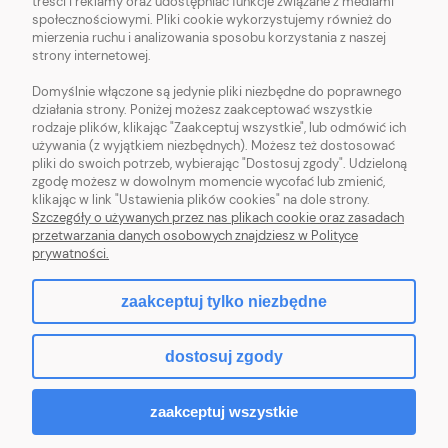
treści i reklamy oraz udostępniać funkcje związane z mediami
OBSŁUGA KLIENTA
społecznościowymi. Pliki cookie wykorzystujemy również do
mierzenia ruchu i analizowania sposobu korzystania z naszej
strony internetowej.
POMOC
Domyślnie włączone są jedynie pliki niezbędne do poprawnego
działania strony. Poniżej możesz zaakceptować wszystkie
MOJE KONTO
rodzaje plików, klikając "Zaakceptuj wszystkie", lub odmówić ich
używania (z wyjątkiem niezbędnych). Możesz też dostosować
pliki do swoich potrzeb, wybierając "Dostosuj zgody". Udzieloną
zgodę możesz w dowolnym momencie wycofać lub zmienić,
klikając w link "Ustawienia plików cookies" na dole strony.
Szczegóły o używanych przez nas plikach cookie oraz zasadach
Sklep z włóczką. Internetowa pasmanteria. Włóczki wełniane. Włóczki
przetwarzania danych osobowych znajdziesz w Polityce
bawełniane. Tanie włóczki. Włóczki ręcznie farbowane.
prywatności.
zaakceptuj tylko niezbędne
pokaż pełną wersję strony
dostosuj zgody
Sklep internetowy Shoper.pl
zaakceptuj wszystkie