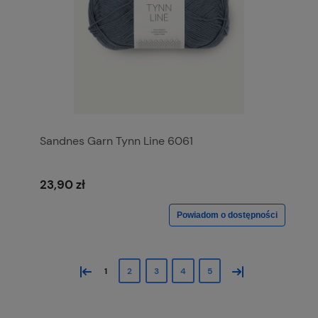
Sandnes Garn Tynn Line 6061
23,90 zł
Powiadom o dostępności
«
»
1
2
3
4
5