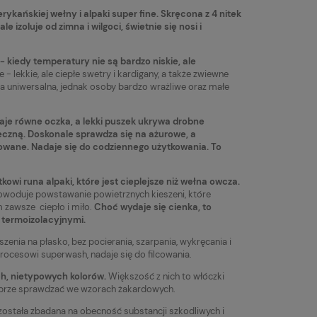
kańskiej wełny i alpaki super fine. Skręcona z 4 nitek
 izoluje od zimna i wilgoci, świetnie się nosi i
- kiedy temperatury nie są bardzo niskie, ale
 - lekkie, ale ciepłe swetry i kardigany, a także zwiewne
a uniwersalna, jednak osoby bardzo wrażliwe oraz małe
daje równe oczka, a lekki puszek ukrywa drobne
ieczną. Doskonale sprawdza się na ażurowe, a
owane. Nadaje się do codziennego użytkowania. To
kowi runa alpaki, które jest cieplejsze niż wełna owcza.
owoduje powstawanie powietrznych kieszeni, które
m zawsze ciepło i miło.
Choć wydaje się cienka, to
 termoizolacyjnymi.
Włóczka Drops Kid-Silk 45 soft
Włóczka Drops L
uszenia na płasko, bez pocierania, szarpania, wykręcania i
mint / jasna mięta
biały (1101)
ocesowi superwash, nadaje się do filcowania.
15,20 zł
7,83 zł
a
Do koszyka
ch, nietypowych kolorów.
Większość z nich to włóczki
dobrze sprawdzać we wzorach żakardowych.
Cena regularna:
Cena regularna:
19,90 zł
10,90 zł
została zbadana na obecność substancji szkodliwych i