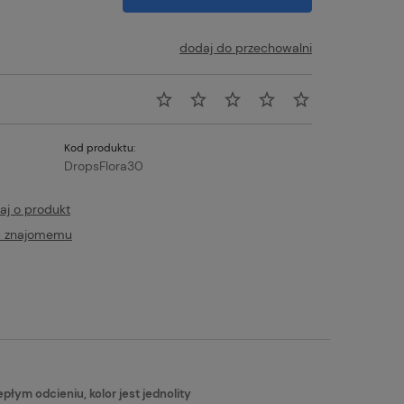
dodaj do przechowalni
Kod produktu:
DropsFlora30
aj o produkt
ć znajomemu
tualnych kosztów
ym odcieniu, kolor jest jednolity