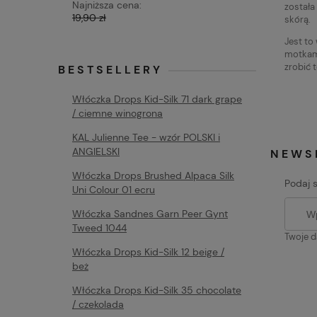
Najniższa cena:
Najniższa 
została
19,90 zł
19,90 zł
skórą.
Jest to
motkami
zrobić t
BESTSELLERY
Włóczka Drops Kid-Silk 71 dark grape
/ ciemne winogrona
KAL Julienne Tee - wzór POLSKI i
ANGIELSKI
NEWS
Włóczka Drops Brushed Alpaca Silk
Podaj 
Uni Colour 01 ecru
Włóczka Sandnes Garn Peer Gynt
Tweed 1044
Twoje d
Włóczka Drops Kid-Silk 12 beige /
beż
Włóczka Drops Kid-Silk 35 chocolate
/ czekolada