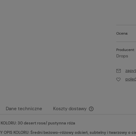
Ocena:
Producent:
Drops
zapyt
pole
Dane techniczne
Koszty dostawy
KOLORU: 30 desert rose/ pustynna róża
Cena nie zawiera ewen
płatności
OPIS KOLORU: Średni beżowo-różowy odcień, subtelny i twarzowy o ciepł