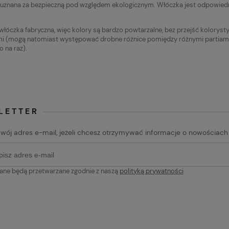
cena:
Najniższa cena:
 uznana za bezpieczną pod względem ekologicznym. Włóczka jest odpowiedn
19,90 zł
 włóczka fabryczna, więc kolory są bardzo powtarzalne, bez przejść kolorys
 (mogą natomiast występować drobne różnice pomiędzy różnymi partiami fa
o na raz).
LETTER
swój adres e-mail, jeżeli chcesz otrzymywać informacje o nowościach
ane będą przetwarzane zgodnie z naszą
polityką prywatności