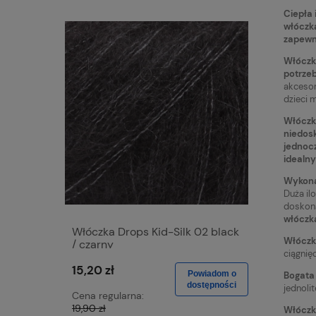
Ciepła 
włóczka
zapewni
Włóczka
potrzeb
akcesor
dzieci 
Włóczka
niedosk
jednocz
idealny
Wykonan
Duża il
doskona
włóczka
Włóczka Drops Kid-Silk 02 black
Włóczka 
Włóczk
/ czarny
wine / r
ciągnię
15,20 zł
15,20 zł
Powiadom o
Bogata 
dostępności
jednoli
Cena regularna:
Cena regu
19,90 zł
19,90 zł
Włóczka