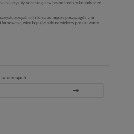
Najniższa cena:
Najniższa cena:
ia na artykuły pozostające w bezpośrednim kontakcie ze
19,90 zł
10,90 zł
tycznych, przejaśnień, różnic pomiędzy poszczególnymi
rbowania, więc kupując nitki na większy projekt warto
 i promocjach.