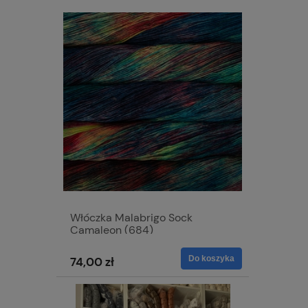
Włóczka Malabrigo Sock
Camaleon (684)
Do koszyka
74,00 zł