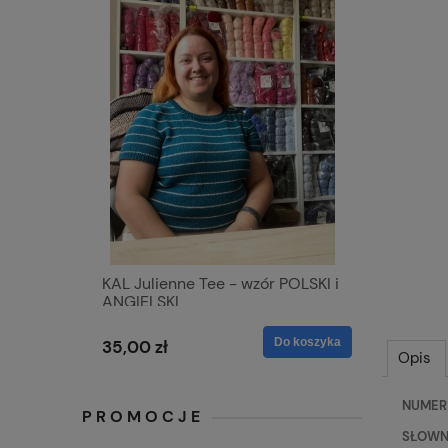
KAL Julienne Tee - wzór POLSKI i
ANGIELSKI
Do koszyka
35,00 zł
Opis
NUMER 
PROMOCJE
SŁOWNY 