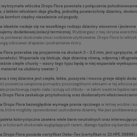
i wytrzymała włóczka Drops Flora powstała z połączenia południowoamery
, z lekkim włoskiem daje gładką, jednolitą powierzchnię dzianiny, doskonale
a komfort cieplny niezależnie od pogody.
 idealnie nadaje się na wszelkiego rodzaju dzianiny wiosenne i jesienne 
ujemy dodatkowej izolacji termicznej.
Wydziergasz z niej okrycia wierzchnie
ia, ponieważ doskonale znosi codzienne użytkowanie. Drops Flora to włóczk
mogą odczuwać drapanie i podrażnienie skóry.
 Flora przerabia się przyjemnie na drutach 3 - 3,5 mm, jest sprężysta, 
onałości. Wspaniale się blokuje, daje dzianinę równą, odporną i długow
eśnie ciepłe chusty - wzory tego typu będą w niej wspaniale wyekspon
 materiał na ulubiony sweter :)
a z niej dzianina jest ciepła, lekka, puszysta i mocno grzeje dzięki dodat
ość powietrza uwięziona pomiędzy poszczególnymi włosami w tej włóczce p
le przechowują ciepło ciała i izolują od chłodu - w takim swetrze będzie na
 Drops Flora zaskakuje przytulnością oraz doskonałymi właściwościami
Drops Kid-Silk 69 ruby
Włóczka Drops Kid-Silk 04 old
a Drops Flora bezwzględnie wymaga prania ręcznego
w letniej wodzie i s
ubinowy
pink / stary róż
cia, które mogłoby spowodować uszkodzenia dzianiny. Nie jest poddawana pr
15,20 zł
Powiadom o
Do koszyk
paleta kolorystyczna zawiera wiele barw neutralnych oraz interesujący
dostępności
te, w kolorach doskonale wyglądających razem, dlatego będzie się bardzo 
larna:
Cena regularna:
19,90 zł
 Drops Flora posiada certyfikat Oeko-Tex (certyfikat nr 23.HPE.36896)