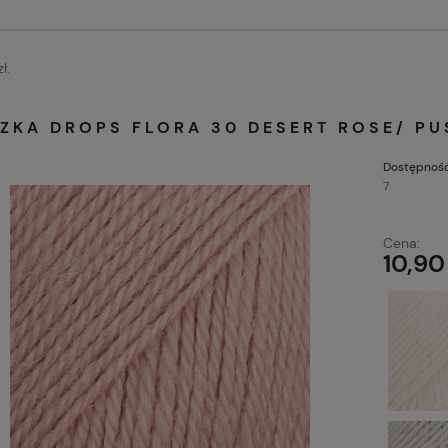
ł.
ZKA DROPS FLORA 30 DESERT ROSE/ P
Dostępność
7
Cena:
10,90