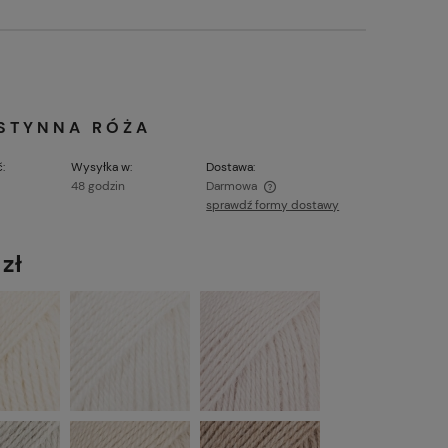
USTYNNA RÓŻA
:
Wysyłka w:
Dostawa:
48 godzin
Darmowa
sprawdź formy dostawy
Cena nie zawiera ewentualnych kosztów
płatności
 zł