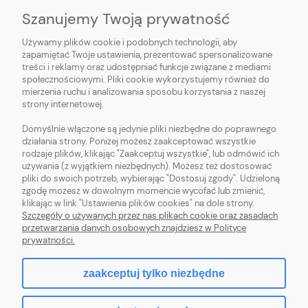
Szanujemy Twoją prywatność
Używamy plików cookie i podobnych technologii, aby
O NAS
zapamiętać Twoje ustawienia, prezentować spersonalizowane
treści i reklamy oraz udostępniać funkcje związane z mediami
OBSŁUGA KLIENTA
społecznościowymi. Pliki cookie wykorzystujemy również do
mierzenia ruchu i analizowania sposobu korzystania z naszej
strony internetowej.
POMOC
Domyślnie włączone są jedynie pliki niezbędne do poprawnego
działania strony. Poniżej możesz zaakceptować wszystkie
MOJE KONTO
rodzaje plików, klikając "Zaakceptuj wszystkie", lub odmówić ich
używania (z wyjątkiem niezbędnych). Możesz też dostosować
pliki do swoich potrzeb, wybierając "Dostosuj zgody". Udzieloną
zgodę możesz w dowolnym momencie wycofać lub zmienić,
klikając w link "Ustawienia plików cookies" na dole strony.
Szczegóły o używanych przez nas plikach cookie oraz zasadach
Sklep z włóczką. Internetowa pasmanteria. Włóczki wełniane. Włóczki
przetwarzania danych osobowych znajdziesz w Polityce
bawełniane. Tanie włóczki. Włóczki ręcznie farbowane.
prywatności.
zaakceptuj tylko niezbędne
pokaż pełną wersję strony