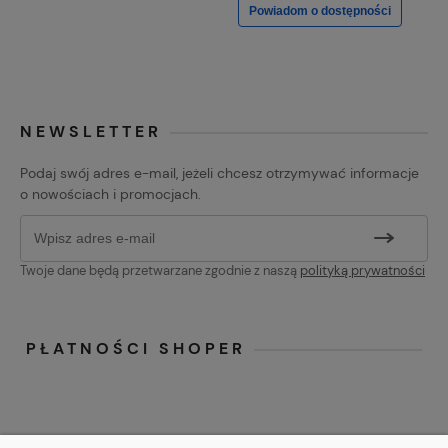
Powiadom o dostępności
NEWSLETTER
Podaj swój adres e-mail, jeżeli chcesz otrzymywać informacje
o nowościach i promocjach.
Twoje dane będą przetwarzane zgodnie z naszą
polityką prywatności
PŁATNOŚCI SHOPER