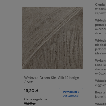
Ciepła 
włóczka
zapewni
Włóczka
potrzeb
akcesor
dzieci 
Włóczka
niedosk
jednocz
idealny
Wykonan
Duża il
doskona
włóczka
Włóczka Drops Kid-Silk 12 beige
Włóczka 
Włóczk
/ beż
blue / dż
ciągnię
15,20 zł
15,20 zł
Powiadom o
Bogata 
dostępności
jednoli
Cena regularna:
Cena regu
19,90 zł
19,90 zł
Włóczka