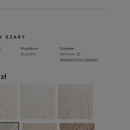
Y SZARY
:
Wysyłka w:
Dostawa:
48 godzin
Darmowa
sprawdź formy dostawy
Cena nie zawiera ewentualnych kosztów
płatności
 zł