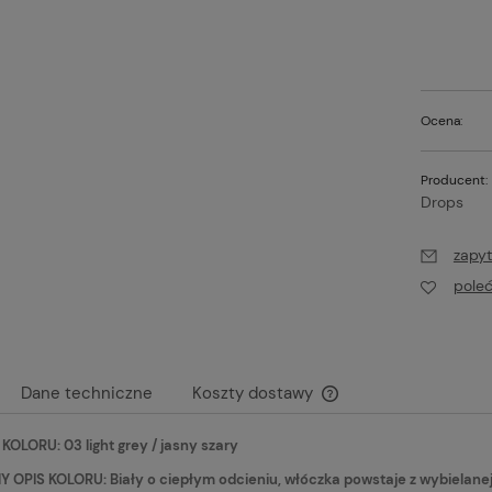
Ocena:
Producent:
Drops
zapyt
pole
Dane techniczne
Koszty dostawy
OLORU: 03 light grey / jasny szary
Cena nie zawiera ewen
płatności
OPIS KOLORU: Biały o ciepłym odcieniu, włóczka powstaje z wybielanej weł