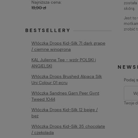
Najniższa cena:
Najniższa 
została
19,90 zł
19,90 zł
skórą.
Jest to
motkami
zrobić t
BESTSELLERY
Włóczka Drops Kid-Silk 71 dark grape
/ ciemne winogrona
KAL Julienne Tee - wzór POLSKI i
ANGIELSKI
NEWS
Włóczka Drops Brushed Alpaca Silk
Podaj 
Uni Colour 01 ecru
Włóczka Sandnes Garn Peer Gynt
Tweed 1044
Twoje d
Włóczka Drops Kid-Silk 12 beige /
beż
Włóczka Drops Kid-Silk 35 chocolate
/ czekolada