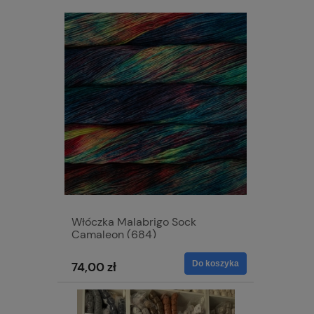
Włóczka Malabrigo Sock
Camaleon (684)
Do koszyka
74,00 zł