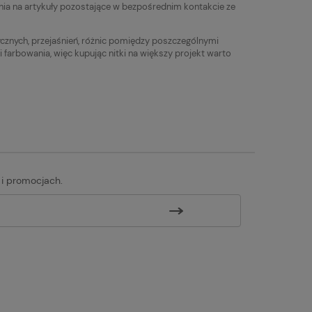
Najniższa cena:
Najniższa cena:
ia na artykuły pozostające w bezpośrednim kontakcie ze
19,90 zł
10,90 zł
tycznych, przejaśnień, różnic pomiędzy poszczególnymi
rbowania, więc kupując nitki na większy projekt warto
 i promocjach.