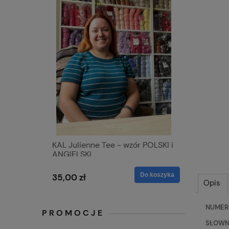
KAL Julienne Tee - wzór POLSKI i
ANGIELSKI
Do koszyka
35,00 zł
Opis
NUMER K
PROMOCJE
SŁOWNY 