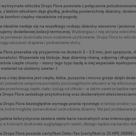
i wytrzymała włóczka Drops Flora powstała z połączenia południowoamery
, z lekkim włoskiem daje gładką, jednolitą powierzchnię dzianiny, doskonale
a komfort cieplny niezależnie od pogody.
 idealnie nadaje się na wszelkiego rodzaju dzianiny wiosenne i jesienne 
ujemy dodatkowej izolacji termicznej.
Wydziergasz z niej okrycia wierzchnie
ia, ponieważ doskonale znosi codzienne użytkowanie. Drops Flora to włóczk
mogą odczuwać drapanie i podrażnienie skóry.
 Flora przerabia się przyjemnie na drutach 3 - 3,5 mm, jest sprężysta, 
onałości. Wspaniale się blokuje, daje dzianinę równą, odporną i długow
eśnie ciepłe chusty - wzory tego typu będą w niej wspaniale wyekspon
 materiał na ulubiony sweter :)
a z niej dzianina jest ciepła, lekka, puszysta i mocno grzeje dzięki dodat
ość powietrza uwięziona pomiędzy poszczególnymi włosami w tej włóczce p
le przechowują ciepło ciała i izolują od chłodu - w takim swetrze będzie na
 Drops Flora zaskakuje przytulnością oraz doskonałymi właściwościami
Drops Kid-Silk 27 jeans
Włóczka Drops Kid-Silk 66 dark
a Drops Flora bezwzględnie wymaga prania ręcznego
w letniej wodzie i s
ins
olive / ciemna oliwka
cia, które mogłoby spowodować uszkodzenia dzianiny. Nie jest poddawana pr
15,20 zł
Do koszyka
Do koszyk
paleta kolorystyczna zawiera wiele barw neutralnych oraz interesujący
te, w kolorach doskonale wyglądających razem, dlatego będzie się bardzo 
larna:
Cena regularna:
19,90 zł
 Drops Flora posiada certyfikat Oeko-Tex (certyfikat nr 23.HPE.36896)