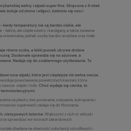
kańskiej wełny i alpaki super fine. Skręcona z 4 nitek
 izoluje od zimna i wilgoci, świetnie się nosi i
- kiedy temperatury nie są bardzo niskie, ale
 - lekkie, ale ciepłe swetry i kardigany, a także zwiewne
a uniwersalna, jednak osoby bardzo wrażliwe oraz małe
daje równe oczka, a lekki puszek ukrywa drobne
ieczną. Doskonale sprawdza się na ażurowe, a
owane. Nadaje się do codziennego użytkowania. To
kowi runa alpaki, które jest cieplejsze niż wełna owcza.
owoduje powstawanie powietrznych kieszeni, które
m zawsze ciepło i miło.
Choć wydaje się cienka, to
 termoizolacyjnymi.
Włóczka Drops Kid-Silk 62
Włóczka Drops 
uszenia na płasko, bez pocierania, szarpania, wykręcania i
strawberry ice cream / lody
pink / (3145)
ocesowi superwash, nadaje się do filcowania.
truskawkowe
15,20 zł
7,83 zł
a
Do koszyka
ch, nietypowych kolorów.
Większość z nich to włóczki
dobrze sprawdzać we wzorach żakardowych.
Cena regularna:
Cena regularna:
19,90 zł
10,90 zł
została zbadana na obecność substancji szkodliwych i