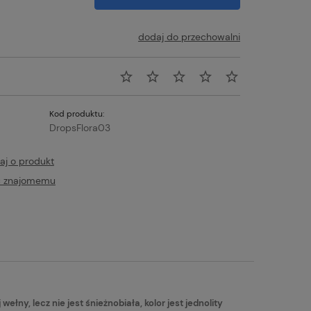
dodaj do przechowalni
Kod produktu:
DropsFlora03
aj o produkt
ć znajomemu
tualnych kosztów
ny, lecz nie jest śnieżnobiała, kolor jest jednolity