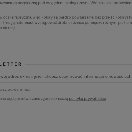
cena:
Najniższa cena:
 uznana za bezpieczną pod względem ekologicznym. Włóczka jest odpowiedn
19,90 zł
 włóczka fabryczna, więc kolory są bardzo powtarzalne, bez przejść kolorys
 (mogą natomiast występować drobne różnice pomiędzy różnymi partiami fa
o na raz).
LETTER
swój adres e-mail, jeżeli chcesz otrzymywać informacje o nowościach
ane będą przetwarzane zgodnie z naszą
polityką prywatności