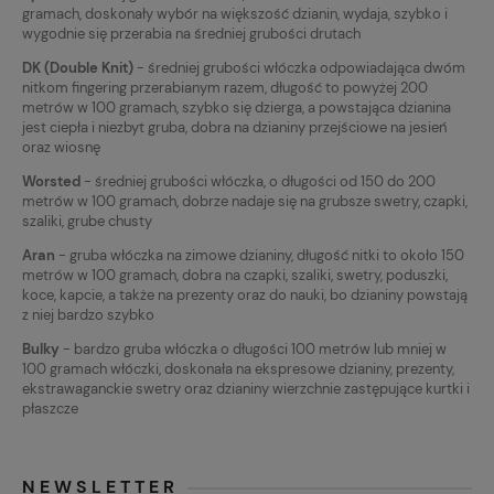
gramach, doskonały wybór na większość dzianin, wydaja, szybko i
wygodnie się przerabia na średniej grubości drutach
DK (Double Knit)
- średniej grubości włóczka odpowiadająca dwóm
nitkom fingering przerabianym razem, długość to powyżej 200
metrów w 100 gramach, szybko się dzierga, a powstająca dzianina
jest ciepła i niezbyt gruba, dobra na dzianiny przejściowe na jesień
oraz wiosnę
Worsted
- średniej grubości włóczka, o długości od 150 do 200
metrów w 100 gramach, dobrze nadaje się na grubsze swetry, czapki,
szaliki, grube chusty
Aran
- gruba włóczka na zimowe dzianiny, długość nitki to około 150
metrów w 100 gramach, dobra na czapki, szaliki, swetry, poduszki,
koce, kapcie, a także na prezenty oraz do nauki, bo dzianiny powstają
z niej bardzo szybko
Bulky
- bardzo gruba włóczka o długości 100 metrów lub mniej w
100 gramach włóczki, doskonała na ekspresowe dzianiny, prezenty,
ekstrawaganckie swetry oraz dzianiny wierzchnie zastępujące kurtki i
płaszcze
NEWSLETTER