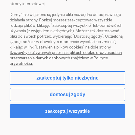
strony internetowej.
POMOC
Domyślnie włączone są jedynie pliki niezbędne do poprawnego
działania strony. Poniżej możesz zaakceptować wszystkie
MOJE KONTO
rodzaje plików, klikając "Zaakceptuj wszystkie", lub odmówić ich
używania (z wyjątkiem niezbędnych). Możesz też dostosować
pliki do swoich potrzeb, wybierając "Dostosuj zgody". Udzieloną
zgodę możesz w dowolnym momencie wycofać lub zmienić,
klikając w link "Ustawienia plików cookies" na dole strony.
Szczegóły o używanych przez nas plikach cookie oraz zasadach
Sklep z włóczką. Internetowa pasmanteria. Włóczki wełniane. Włóczki
przetwarzania danych osobowych znajdziesz w Polityce
bawełniane. Tanie włóczki. Włóczki ręcznie farbowane.
prywatności.
zaakceptuj tylko niezbędne
pokaż pełną wersję strony
dostosuj zgody
Sklep internetowy Shoper.pl
zaakceptuj wszystkie