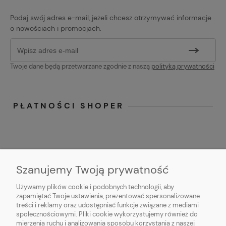
Podaj swój adres e-mail, jeżeli chcesz otrzymywać informacje
o nowościach i promocjach.
Twoje dane będą przetwarzane zgodnie z naszą
polityką prywatności
PŁATNOŚCI SHOPER
Szanujemy Twoją prywatność
Używamy plików cookie i podobnych technologii, aby
O NAS
zapamiętać Twoje ustawienia, prezentować spersonalizowane
treści i reklamy oraz udostępniać funkcje związane z mediami
OBSŁUGA KLIENTA
społecznościowymi. Pliki cookie wykorzystujemy również do
mierzenia ruchu i analizowania sposobu korzystania z naszej