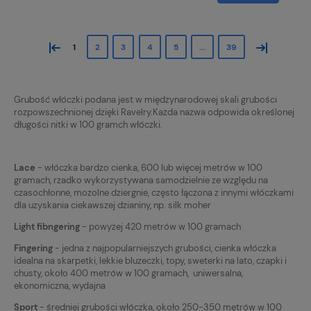
«
»
1
2
3
4
5
...
39
Grubość włóczki podana jest w międzynarodowej skali grubości
rozpowszechnionej dzięki Ravelry.Każda nazwa odpowida określonej
długości nitki w 100 gramch włóczki.
Lace
- włóczka bardzo cienka, 600 lub więcej metrów w 100
gramach, rzadko wykorzystywana samodzielnie ze względu na
czasochłonne, mozolne dziergnie, często łączona z innymi włóczkami
dla uzyskania ciekawszej dzianiny, np. silk moher
Light fibngering
- powyżej 420 metrów w 100 gramach
Fingering
- jedna z najpopularniejszych grubości, cienka włóczka
idealna na skarpetki, lekkie bluzeczki, topy, sweterki na lato, czapki i
chusty, około 400 metrów w 100 gramach, uniwersalna,
ekonomiczna, wydajna
Sport
- średniej grubości włóczka, około 250-350 metrów w 100