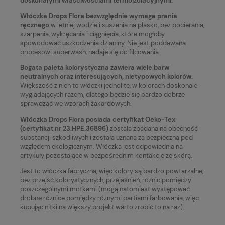
doskonałymi właściwościami termoizolacyjnymi.
Włóczka Drops Flora bezwzględnie wymaga prania
ręcznego
w letniej wodzie i suszenia na płasko, bez pocierania,
szarpania, wykręcania i ciągnięcia, które mogłoby
spowodować uszkodzenia dzianiny. Nie jest poddawana
procesowi superwash, nadaje się do filcowania.
Bogata paleta kolorystyczna zawiera wiele barw
neutralnych oraz interesujących, nietypowych kolorów.
Większość z nich to włóczki jednolite, w kolorach doskonale
wyglądających razem, dlatego będzie się bardzo dobrze
sprawdzać we wzorach żakardowych.
Włóczka Drops Flora posiada certyfikat Oeko-Tex
(certyfikat nr 23.HPE.36896)
została zbadana na obecność
substancji szkodliwych i została uznana za bezpieczną pod
względem ekologicznym. Włóczka jest odpowiednia na
artykuły pozostające w bezpośrednim kontakcie ze skórą.
Jest to włóczka fabryczna, więc kolory są bardzo powtarzalne,
bez przejść kolorystycznych, przejaśnień, różnic pomiędzy
poszczególnymi motkami (mogą natomiast występować
drobne różnice pomiędzy różnymi partiami farbowania, więc
kupując nitki na większy projekt warto zrobić to na raz).