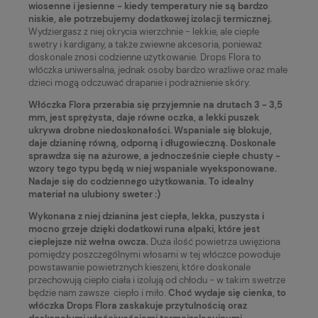
wiosenne i jesienne - kiedy temperatury nie są bardzo
niskie, ale potrzebujemy dodatkowej izolacji termicznej.
Wydziergasz z niej okrycia wierzchnie - lekkie, ale ciepłe
swetry i kardigany, a także zwiewne akcesoria, ponieważ
doskonale znosi codzienne użytkowanie. Drops Flora to
włóczka uniwersalna, jednak osoby bardzo wrażliwe oraz małe
dzieci mogą odczuwać drapanie i podrażnienie skóry.
Włóczka Flora przerabia się przyjemnie na drutach 3 - 3,5
mm, jest sprężysta, daje równe oczka, a lekki puszek
ukrywa drobne niedoskonałości. Wspaniale się blokuje,
daje dzianinę równą, odporną i długowieczną. Doskonale
sprawdza się na ażurowe, a jednocześnie ciepłe chusty -
wzory tego typu będą w niej wspaniale wyeksponowane.
Nadaje się do codziennego użytkowania. To idealny
materiał na ulubiony sweter :)
Wykonana z niej dzianina jest ciepła, lekka, puszysta i
mocno grzeje dzięki dodatkowi runa alpaki, które jest
cieplejsze niż wełna owcza.
Duża ilość powietrza uwięziona
pomiędzy poszczególnymi włosami w tej włóczce powoduje
powstawanie powietrznych kieszeni, które doskonale
przechowują ciepło ciała i izolują od chłodu - w takim swetrze
będzie nam zawsze ciepło i miło.
Choć wydaje się cienka, to
włóczka Drops Flora zaskakuje przytulnością oraz