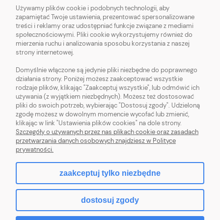
Używamy plików cookie i podobnych technologii, aby
O NAS
zapamiętać Twoje ustawienia, prezentować spersonalizowane
treści i reklamy oraz udostępniać funkcje związane z mediami
OBSŁUGA KLIENTA
społecznościowymi. Pliki cookie wykorzystujemy również do
mierzenia ruchu i analizowania sposobu korzystania z naszej
strony internetowej.
POMOC
Domyślnie włączone są jedynie pliki niezbędne do poprawnego
działania strony. Poniżej możesz zaakceptować wszystkie
MOJE KONTO
rodzaje plików, klikając "Zaakceptuj wszystkie", lub odmówić ich
używania (z wyjątkiem niezbędnych). Możesz też dostosować
pliki do swoich potrzeb, wybierając "Dostosuj zgody". Udzieloną
zgodę możesz w dowolnym momencie wycofać lub zmienić,
klikając w link "Ustawienia plików cookies" na dole strony.
Szczegóły o używanych przez nas plikach cookie oraz zasadach
Sklep z włóczką. Internetowa pasmanteria. Włóczki wełniane. Włóczki
przetwarzania danych osobowych znajdziesz w Polityce
bawełniane. Tanie włóczki. Włóczki ręcznie farbowane.
prywatności.
zaakceptuj tylko niezbędne
pokaż pełną wersję strony
dostosuj zgody
Sklep internetowy Shoper.pl