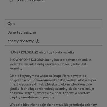
poleć znajomemu
Opis
Dane techniczne
Koszty dostawy
Cena nie zawiera ewentualnych kosztów płatności
NUMER KOLORU: 22 white fog / biała mgiełka
SŁOWNY OPIS KOLORU: Jasny beż o ciepłym odcieniu z
ledwo zauważalną nutą czerwieni lub różu, kolor jest
jednolity
Ciepła i wytrzymała włóczka Drops Flora powstała z
połączenia południowoamerykańskiej wełny i alpaki super
fine. Skręcona z 4 nitek włóczka, z lekkim włoskiem daje
gładką, jednolitą powierzchnię dzianiny, doskonale izoluje
od zimna i wilgoci, świetnie się nosi i zapewnia komfort
cieplny niezależnie od pogody.
Włóczka idealnie nadaje się na wszelkiego rodzaju dzianiny