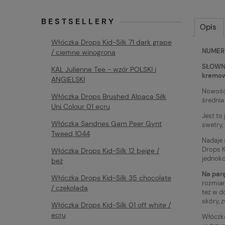
BESTSELLERY
Opis
Włóczka Drops Kid-Silk 71 dark grape
NUMER K
/ ciemne winogrona
SŁOWNY 
KAL Julienne Tee - wzór POLSKI i
kremow
ANGIELSKI
Nowość
Włóczka Drops Brushed Alpaca Silk
średnia
Uni Colour 01 ecru
Jest to
Włóczka Sandnes Garn Peer Gynt
swetry,
Tweed 1044
Nadaje 
Drops K
Włóczka Drops Kid-Silk 12 beige /
jednoko
beż
Na parę
Włóczka Drops Kid-Silk 35 chocolate
rozmiar
/ czekolada
też w d
skóry, 
Włóczka Drops Kid-Silk 01 off white /
ecru
Włóczk