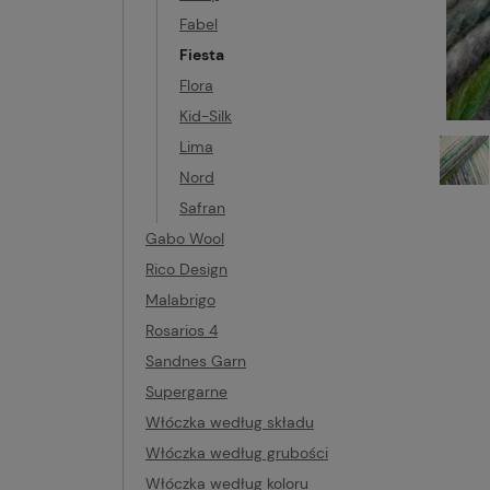
Fabel
Fiesta
Flora
Kid-Silk
Lima
Nord
Safran
Gabo Wool
Rico Design
Malabrigo
Rosarios 4
Sandnes Garn
Supergarne
Włóczka według składu
Włóczka według grubości
Włóczka według koloru