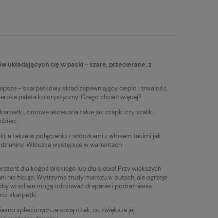
tualnych kosztów
 układających się w paski - szare, przecierane, z
epsze - skarpetkowy skład zapewniający ciepło i trwałość,
zeroka paleta kolorystyczny. Czego chcieć więcej?
arpetki, zimowe akcesoria takie jak czapki czy szaliki,
dzieci.
ki, a także w połączeniu z włóczkami z włosem takimi jak
ej dzianiny. Włóczka występuje w wariantach
rezent dla kogoś bliskiego lub dla siebie! Przy większych
ni nie filcuje. Wytrzyma trudy marszu w butach, ale ogrzeje
soby wrażliwe mogą odczuwać drapanie i podrażnienia
iż skarpetki.
iasno splecionych ze sobą nitek, co zwiększa jej