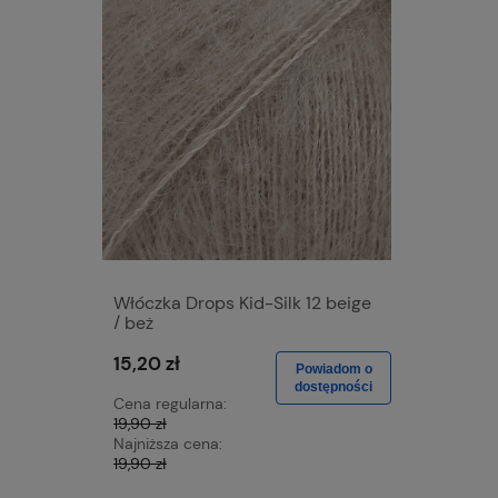
Włóczka Drops Kid-Silk 12 beige
Włóczka 
/ beż
blue / dż
15,20 zł
15,20 zł
Powiadom o
dostępności
Cena regularna:
Cena regu
19,90 zł
19,90 zł
Najniższa cena:
Najniższa 
19,90 zł
19,90 zł