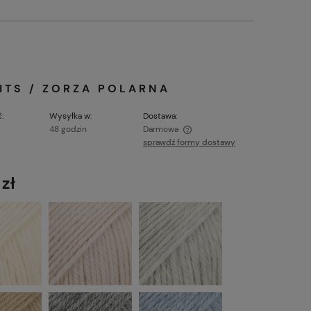
HTS / ZORZA POLARNA
:
Wysyłka w:
Dostawa:
48 godzin
Darmowa
sprawdź formy dostawy
Cena nie zawiera ewentualnych kosztów
płatności
 zł