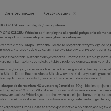
Dane techniczne
Koszty dostawy
OLORU: 20 northern lights / zorza polarna
Cena nie zawiera ewen
płatności
OPIS KOLORU: Włóczka self-striping na skarpetki, połączenie elementów
ą bazą z kolorowymi wtrąceniami, głównie zielonymi
 w ofercie marki
Drops - włóczka Fiesta!
To połączenie wszystkiego co najl
 grubość, która powoduje, że dzianiny szybko przybywa, przystępna cena i s
 jedna z najbardziej wszechstronnych włóczek - można z niej zrobić grubsze sk
 kardigany, kamizelki, koce i pledy, a także ozdoby do domu czy maskotki dla 
się do wykorzystywania samodzielnie na średniej grubości dzianiny i skarpet
id Silk lub Drops Brushed Alpaca Silk lub w dwie nitki dla uzyskania grubsz
lorowych oraz wzorzystych, tworzących wrażenie melanżu lub żakardu.
 skarpetek do rozmiaru 40 wystarczą 2 motki po 50 g
- idealna opcja na p
ach lepiej kupić 3 motki. Włóczka jest mocna i wytrzymała, nie mechaci się, a
omowym zaciszu. Włóczka jest bardzo trwała, ale nie jest bardzo miękka, o
zwłaszcza jeśli włóczka jest wykorzystywana w innych elementach garderoby n
a skarpetkowa
Drops Fiesta
to tradycyjna włóczka 4 ply składająca się z 4 c