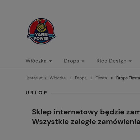
Włóczka
Drops
Rico Design
Jesteś w:
»
Włóczka
»
Drops
»
Fiesta
»
Drops Fiesta 
URLOP
Sklep internetowy będzie za
Wszystkie zaległe zamówieni