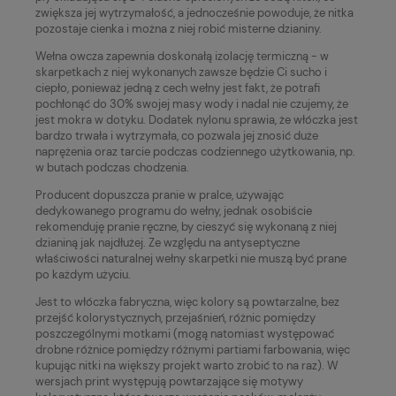
zwiększa jej wytrzymałość, a jednocześnie powoduje, że nitka
pozostaje cienka i można z niej robić misterne dzianiny.
Wełna owcza zapewnia doskonałą izolację termiczną - w
skarpetkach z niej wykonanych zawsze będzie Ci sucho i
ciepło, ponieważ jedną z cech wełny jest fakt, że potrafi
pochłonąć do 30% swojej masy wody i nadal nie czujemy, że
jest mokra w dotyku. Dodatek nylonu sprawia, że włóczka jest
bardzo trwała i wytrzymała, co pozwala jej znosić duże
naprężenia oraz tarcie podczas codziennego użytkowania, np.
w butach podczas chodzenia.
Producent dopuszcza pranie w pralce, używając
dedykowanego programu do wełny, jednak osobiście
rekomenduję pranie ręczne, by cieszyć się wykonaną z niej
dzianiną jak najdłużej. Ze względu na antyseptyczne
właściwości naturalnej wełny skarpetki nie muszą być prane
po każdym użyciu.
Jest to włóczka fabryczna, więc kolory są powtarzalne, bez
przejść kolorystycznych, przejaśnień, różnic pomiędzy
poszczególnymi motkami (mogą natomiast występować
drobne różnice pomiędzy różnymi partiami farbowania, więc
kupując nitki na większy projekt warto zrobić to na raz). W
wersjach print występują powtarzające się motywy