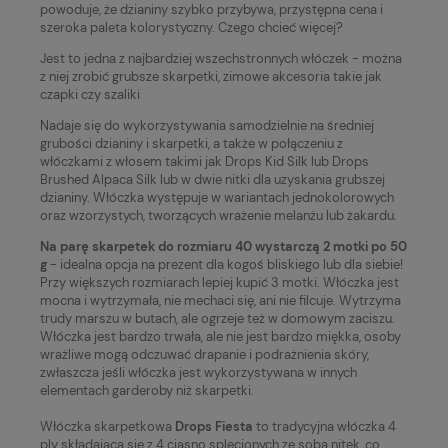
powoduje, że dzianiny szybko przybywa, przystępna cena i
szeroka paleta kolorystyczny. Czego chcieć więcej?
Jest to jedna z najbardziej wszechstronnych włóczek - można
z niej zrobić grubsze skarpetki, zimowe akcesoria takie jak
czapki czy szaliki
Nadaje się do wykorzystywania samodzielnie na średniej
grubości dzianiny i skarpetki, a także w połączeniu z
włóczkami z włosem takimi jak Drops Kid Silk lub Drops
Brushed Alpaca Silk lub w dwie nitki dla uzyskania grubszej
dzianiny. Włóczka występuje w wariantach jednokolorowych
oraz wzorzystych, tworzących wrażenie melanżu lub żakardu.
Na parę skarpetek do rozmiaru 40 wystarczą 2 motki po 50
g
- idealna opcja na prezent dla kogoś bliskiego lub dla siebie!
Przy większych rozmiarach lepiej kupić 3 motki. Włóczka jest
mocna i wytrzymała, nie mechaci się, ani nie filcuje. Wytrzyma
trudy marszu w butach, ale ogrzeje też w domowym zaciszu.
Włóczka jest bardzo trwała, ale nie jest bardzo miękka, osoby
wrażliwe mogą odczuwać drapanie i podrażnienia skóry,
zwłaszcza jeśli włóczka jest wykorzystywana w innych
elementach garderoby niż skarpetki.
Włóczka skarpetkowa
Drops Fiesta
to tradycyjna włóczka 4
ply składająca się z 4 ciasno splecionych ze sobą nitek, co