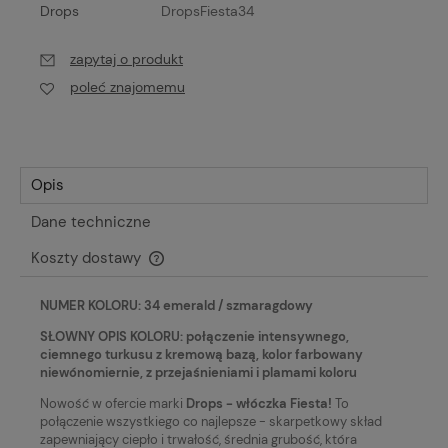
Drops
DropsFiesta34
zapytaj o produkt
poleć znajomemu
Opis
Dane techniczne
Koszty dostawy
Cena nie zawiera ewentualnych kosztów płatności
NUMER KOLORU: 34 emerald / szmaragdowy
SŁOWNY OPIS KOLORU: połączenie intensywnego,
ciemnego turkusu z kremową bazą, kolor farbowany
niewónomiernie, z przejaśnieniami i plamami koloru
Nowość w ofercie marki
Drops - włóczka Fiesta!
To
połączenie wszystkiego co najlepsze - skarpetkowy skład
zapewniający ciepło i trwałość, średnia grubość, która