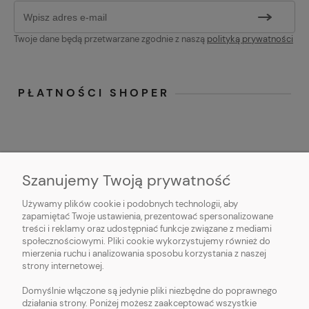
Twoje dane będą przetwarzane zgodnie z naszą
polityką prywatności
PŁATNOŚCI SHOPER
Szanujemy Twoją prywatność
Używamy plików cookie i podobnych technologii, aby
O NAS
zapamiętać Twoje ustawienia, prezentować spersonalizowane
treści i reklamy oraz udostępniać funkcje związane z mediami
OBSŁUGA KLIENTA
społecznościowymi. Pliki cookie wykorzystujemy również do
mierzenia ruchu i analizowania sposobu korzystania z naszej
strony internetowej.
POMOC
Domyślnie włączone są jedynie pliki niezbędne do poprawnego
działania strony. Poniżej możesz zaakceptować wszystkie