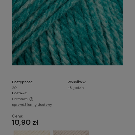
Dostępność:
Wysyłka w:
20
48 godzin
Dostawa:
Darmowa
sprawdź formy dostawy
Cena nie zawiera ewentualnych kosztów płatności
Cena:
10,90 zł