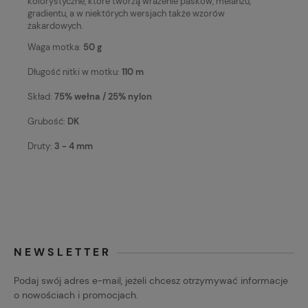
kolorystyczne, które tworzą wrażenie pasków, melanżu,
gradientu, a w niektórych wersjach także wzorów
żakardowych.
Waga motka:
50 g
Długość nitki w motku:
110 m
Skład:
75% wełna / 25% nylon
Grubość:
DK
Druty:
3 - 4 mm
NEWSLETTER
Podaj swój adres e-mail, jeżeli chcesz otrzymywać informacje
o nowościach i promocjach.