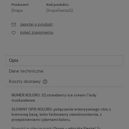
Producent:
Kod produktu:
Drops
DropsFiesta32
zapytaj o produkt
poleć znajomemu
Opis
Dane techniczne
Koszty dostawy
Cena nie zawiera ewentualnych kosztów płatności
NUMER KOLORU: 32 strawberry ice cream / lody
truskawkowe
SŁOWNY OPIS KOLORU: połączenie intensywnego różu z
kremową bazą, kolor farbowany niewónomiernie, z
przejaśnieniami i plamami koloru,
Nowość w ofercie marki
Drops - włóczka Fiesta!
To