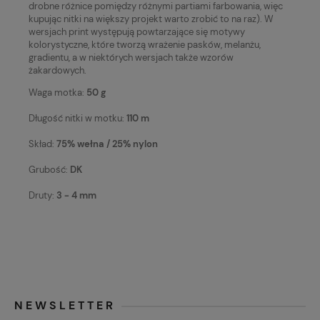
drobne różnice pomiędzy różnymi partiami farbowania, więc
kupując nitki na większy projekt warto zrobić to na raz). W
wersjach print występują powtarzające się motywy
kolorystyczne, które tworzą wrażenie pasków, melanżu,
gradientu, a w niektórych wersjach także wzorów
żakardowych.
Waga motka:
50 g
Długość nitki w motku:
110 m
Skład:
75% wełna / 25% nylon
Grubość:
DK
Druty:
3 - 4 mm
NEWSLETTER