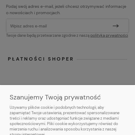
Podaj swój adres e-mail, jeżeli chcesz otrzymywać informacje
o nowościach i promocjach.
Twoje dane będą przetwarzane zgodnie z naszą
polityką prywatności
PŁATNOŚCI SHOPER
Szanujemy Twoją prywatność
Używamy plików cookie i podobnych technologii, aby
O NAS
zapamiętać Twoje ustawienia, prezentować spersonalizowane
treści i reklamy oraz udostępniać funkcje związane z mediami
OBSŁUGA KLIENTA
społecznościowymi. Pliki cookie wykorzystujemy również do
mierzenia ruchu i analizowania sposobu korzystania z naszej
strony internetowej.