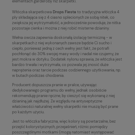
elementach garderoby niż skarpetki.
Włóczka skarpetkowa
Drops Fiesta
to tradycyjna włóczka 4
ply składająca się z 4 ciasno splecionych ze sobą nitek, co
zwiększa jej wytrzymałość, a jednocześnie powoduje, że nitka
pozostaje cienka i można z niej robić misterne dzianiny.
Wełna owcza zapewnia doskonałą izolację termiczną - w
skarpetkach z niej wykonanych zawsze będzie Ci sucho i
ciepło, ponieważ jedną z cech wełny jest fakt, że potrafi
pochłonąć do 30% swojej masy wody i nadal nie czujemy, że
jest mokra w dotyku. Dodatek nylonu sprawia, że włóczka jest
bardzo trwała i wytrzymała, co pozwala jej znosić duże
naprężenia oraz tarcie podczas codziennego użytkowania, np.
w butach podczas chodzenia.
Producent dopuszcza pranie w pralce, używając
dedykowanego programu do wełny, jednak osobiście
rekomenduję pranie ręczne, by cieszyć się wykonaną z niej
dzianiną jak najdłużej. Ze względu na antyseptyczne
właściwości naturalnej wełny skarpetki nie muszą być prane
po każdym użyciu.
Jest to włóczka fabryczna, więc kolory są powtarzalne, bez
przejść kolorystycznych, przejaśnień, różnic pomiędzy
poszczególnymi motkami (mogą natomiast występować