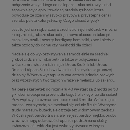
połączenie wszystkiego co najlepsze - skarpetkowy skład
zapewniający ciepło i trwałość, średnia grubość, która
powoduje, że dzianiny szybko przybywa, przystępna cena i
szeroka paleta kolorystyczny. Czego chcieć więcej?
Jest to jedna z najbardziej wszechstronnych włóczek - można
z niej zrobić grubsze skarpetki, zimowe akcesoria takie jak
czapki czy szaliki, swetry, kardigany, kamizelki, koce i pledy, a
także ozdoby do domu czy maskotki dla dzieci.
Nadaje się do wykorzystywania samodzielnie na średniej
grubości dzianiny i skarpetki, a także w połączeniu z
włóczkami z włosem takimi jak Drops Kid Silk lub Drops
Brushed Alpaca Silk lub w dwie nitki dla uzyskania grubszej
dzianiny. Włóczka występuje w wariantach jednokolorowych
oraz wzorzystych, tworzących wrażenie melanżu lub żakardu.
Na parę skarpetek do rozmiaru 40 wystarczą 2 motki po 50
g
- idealna opcja na prezent dla kogoś bliskiego lub dla siebie!
Przy większych rozmiarach lepiej kupić 3 motki. Włóczka jest
mocna i wytrzymała, nie mechaci się, ani nie filcuje. Wytrzyma
trudy marszu w butach, ale ogrzeje też w domowym zaciszu.
Włóczka jest bardzo trwała, ale nie jest bardzo miękka, osoby
wrażliwe mogą odczuwać drapanie i podrażnienia skóry,
zwłaszcza jeśli włóczka jest wykorzystywana w innych