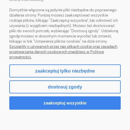
POMOC
Domyślnie włączone są jedynie pliki niezbędne do poprawnego
działania strony. Poniżej możesz zaakceptować wszystkie
MOJE KONTO
rodzaje plików, klikając "Zaakceptuj wszystkie", lub odmówić ich
używania (z wyjątkiem niezbędnych). Możesz też dostosować
pliki do swoich potrzeb, wybierając "Dostosuj zgody". Udzieloną
zgodę możesz w dowolnym momencie wycofać lub zmienić,
klikając w link "Ustawienia plików cookies" na dole strony.
Szczegóły o używanych przez nas plikach cookie oraz zasadach
Sklep z włóczką. Internetowa pasmanteria. Włóczki wełniane. Włóczki
przetwarzania danych osobowych znajdziesz w Polityce
bawełniane. Tanie włóczki. Włóczki ręcznie farbowane.
prywatności.
zaakceptuj tylko niezbędne
pokaż pełną wersję strony
dostosuj zgody
Sklep internetowy Shoper.pl
zaakceptuj wszystkie