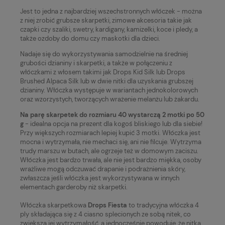
Jest to jedna z najbardziej wszechstronnych włóczek - można
z niej zrobić grubsze skarpetki, zimowe akcesoria takie jak
czapki czy szaliki, swetry, kardigany, kamizelki, koce i pledy, a
także ozdoby do domu czy maskotki dla dzieci.
Nadaje się do wykorzystywania samodzielnie na średniej
grubości dzianiny i skarpetki, a także w połączeniu z
włóczkami z włosem takimi jak Drops Kid Silk lub Drops
Brushed Alpaca Silk lub w dwie nitki dla uzyskania grubszej
dzianiny. Włóczka występuje w wariantach jednokolorowych
oraz wzorzystych, tworzących wrażenie melanżu lub żakardu.
Na parę skarpetek do rozmiaru 40 wystarczą 2 motki po 50
g
- idealna opcja na prezent dla kogoś bliskiego lub dla siebie!
Przy większych rozmiarach lepiej kupić 3 motki. Włóczka jest
mocna i wytrzymała, nie mechaci się, ani nie filcuje. Wytrzyma
trudy marszu w butach, ale ogrzeje też w domowym zaciszu.
Włóczka jest bardzo trwała, ale nie jest bardzo miękka, osoby
wrażliwe mogą odczuwać drapanie i podrażnienia skóry,
zwłaszcza jeśli włóczka jest wykorzystywana w innych
elementach garderoby niż skarpetki.
Włóczka skarpetkowa
Drops Fiesta
to tradycyjna włóczka 4
ply składająca się z 4 ciasno splecionych ze sobą nitek, co
zwiększa jej wytrzymałość, a jednocześnie powoduje, że nitka