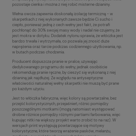
pozostaje cienka i można z niej robić misterne dzianiny.
Wełna owcza zapewnia doskonałą izolację termiczną - w
skarpetkach z niej wykonanych zawsze będzie Ci sucho i
ciepło, ponieważ jedną z cech wełny jest fakt, że potrafi
pochłonąć do 30% swojej masy wody i nadal nie czujemy, że
jest mokra w dotyku. Dodatek nylonu sprawia, że włóczka jest
bardzo trwała i wytrzymała, co pozwala jej znosić duże
naprężenia oraz tarcie podczas codziennego użytkowania, np.
w butach podczas chodzenia.
Producent dopuszcza pranie w pralce, używając
dedykowanego programu do wełny, jednak osobiście
rekomenduję pranie ręczne, by cieszyć się wykonaną z niej
dzianiną jak najdłużej. Ze względu na antyseptyczne
właściwości naturalnej wełny skarpetki nie muszą być prane
po każdym użyciu.
Jest to włóczka fabryczna, więc kolory są powtarzalne, bez
przejść kolorystycznych, przejaśnień, różnic pomiędzy
poszczególnymi motkami (mogą natomiast występować
drobne różnice pomiędzy różnymi partiami farbowania, więc
kupując nitki na większy projekt warto zrobić to na raz). W
wersjach print występują powtarzające się motywy
kolorystyczne, które tworzą wrażenie pasków, melanżu,