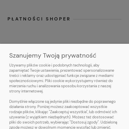
PŁATNOŚCI SHOPER
Szanujemy Twoją prywatność
Używamy plików cookie i podobnych technologii, aby
O NAS
zapamiętać Twoje ustawienia, prezentować spersonalizowane
treści i reklamy oraz udostępniać funkcje związane z mediami
OBSŁUGA KLIENTA
społecznościowymi. Pliki cookie wykorzystujemy również do
mierzenia ruchu i analizowania sposobu korzystania z naszej
strony internetowej.
POMOC
Domyślnie włączone są jedynie pliki niezbędne do poprawnego
działania strony. Poniżej możesz zaakceptować wszystkie
MOJE KONTO
rodzaje plików, klikając "Zaakceptuj wszystkie", lub odmówić ich
używania (z wyjątkiem niezbędnych). Możesz też dostosować
pliki do swoich potrzeb, wybierając "Dostosuj zgody". Udzieloną
zgodę możesz w dowolnym momencie wycofać lub zmienić,