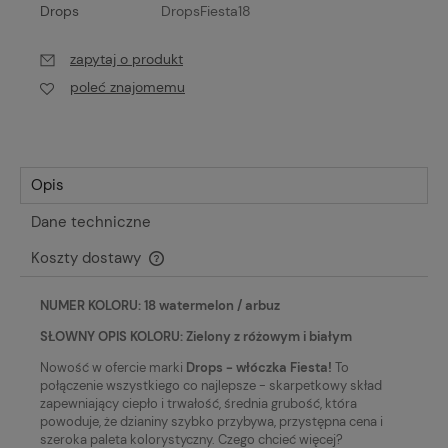
Drops
DropsFiesta18
zapytaj o produkt
poleć znajomemu
Opis
Dane techniczne
Koszty dostawy
Cena nie zawiera ewentualnych kosztów płatności
NUMER KOLORU: 18 watermelon / arbuz
SŁOWNY OPIS KOLORU: Zielony z różowym i białym
Nowość w ofercie marki
Drops - włóczka Fiesta!
To
połączenie wszystkiego co najlepsze - skarpetkowy skład
zapewniający ciepło i trwałość, średnia grubość, która
powoduje, że dzianiny szybko przybywa, przystępna cena i
szeroka paleta kolorystyczny. Czego chcieć więcej?