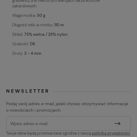
gradientu, a w niektórych wersjach także wzorów
żakardowych.
Waga motka:
50 g
Długość nitki w motku:
110 m
Skład:
75% wełna / 25% nylon
Grubość:
DK
Druty:
3 - 4 mm
NEWSLETTER
Podaj swój adres e-mail, jeżeli chcesz otrzymywać informacje
o nowościach i promocjach.
Twoje dane będą przetwarzane zgodnie z naszą
polityką prywatności