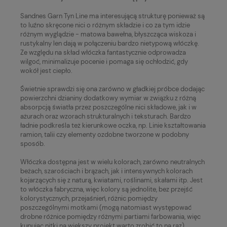
Sandnes Garn Tyn Line ma interesującą strukturę ponieważ są
to luźno skręcone nici o różnym składzie i co za tym idzie
różnym wyglądzie - matowa bawełna, błyszcząca wiskoza i
rustykalny len dają w połączeniu bardzo nietypową włóczkę.
Ze względu na skład włóczka fantastycznie odprowadza
wilgoć, minimalizuje pocenie i pomaga się ochłodzić, gdy
wokół jest ciepło.
Świetnie sprawdzi się ona zarówno w gładkiej próbce dodając
powierzchni dzianiny dodatkowy wymiar w związku z różną
absorpcją światła przez poszczególne nici składowe, jak i w
ażurach oraz wzorach strukturalnych i teksturach. Bardzo
ładnie podkreśla też kierunkowe oczka, np. Linie kształtowania
ramion, talii czy elementy ozdobne tworzone w podobny
sposób.
Włóczka dostępna jest w wielu kolorach, zarówno neutralnych
beżach, szarościach i brązach, jak i intensywnych kolorach
kojarzących się z naturą, kwiatami, roślinami, skałami itp. Jest
to włóczka fabryczna, więc kolory są jednolite, bez przejść
kolorystycznych, przejaśnień, różnic pomiędzy
poszczególnymi motkami (mogą natomiast występować
drobne różnice pomiędzy różnymi partiami farbowania, więc
kupując nitki na większy projekt warto zrobić to na raz).