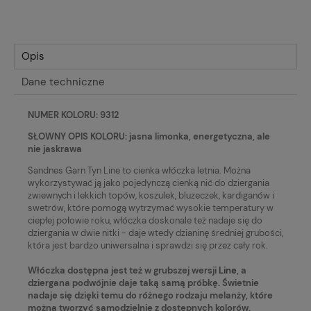
Opis
Dane techniczne
NUMER KOLORU: 9312
SŁOWNY OPIS KOLORU: jasna limonka, energetyczna, ale
nie jaskrawa
Sandnes Garn Tyn Line to cienka włóczka letnia. Można
wykorzystywać ją jako pojedynczą cienką nić do dziergania
zwiewnych i lekkich topów, koszulek, bluzeczek, kardiganów i
swetrów, które pomogą wytrzymać wysokie temperatury w
ciepłej połowie roku, włóczka doskonale też nadaje się do
dziergania w dwie nitki - daje wtedy dzianinę średniej grubości,
która jest bardzo uniwersalna i sprawdzi się przez cały rok.
Włóczka dostępna jest też w grubszej wersji
Line
, a
dziergana podwójnie daje taką samą próbkę. Świetnie
nadaje się dzięki temu do różnego rodzaju melanży, które
można tworzyć samodzielnie z dostępnych kolorów.