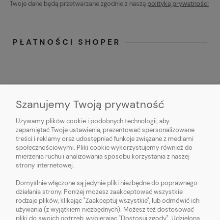
Twoje dane będą przetwarzane zgodnie z naszą
polityką prywatności
PŁATNOŚCI SHOPER
Szanujemy Twoją prywatność
Używamy plików cookie i podobnych technologii, aby
O NAS
zapamiętać Twoje ustawienia, prezentować spersonalizowane
treści i reklamy oraz udostępniać funkcje związane z mediami
OBSŁUGA KLIENTA
społecznościowymi. Pliki cookie wykorzystujemy również do
mierzenia ruchu i analizowania sposobu korzystania z naszej
strony internetowej.
POMOC
Domyślnie włączone są jedynie pliki niezbędne do poprawnego
działania strony. Poniżej możesz zaakceptować wszystkie
MOJE KONTO
rodzaje plików, klikając "Zaakceptuj wszystkie", lub odmówić ich
używania (z wyjątkiem niezbędnych). Możesz też dostosować
pliki do swoich potrzeb, wybierając "Dostosuj zgody". Udzieloną