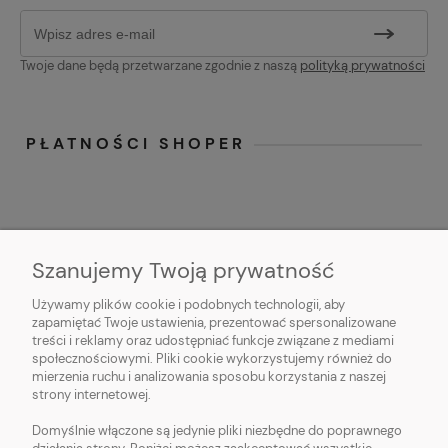
Twoje dane będą przetwarzane zgodnie z naszą
polityką prywatności
PŁATNOŚCI SHOPER
Szanujemy Twoją prywatność
Używamy plików cookie i podobnych technologii, aby
O NAS
zapamiętać Twoje ustawienia, prezentować spersonalizowane
treści i reklamy oraz udostępniać funkcje związane z mediami
OBSŁUGA KLIENTA
społecznościowymi. Pliki cookie wykorzystujemy również do
mierzenia ruchu i analizowania sposobu korzystania z naszej
strony internetowej.
POMOC
Domyślnie włączone są jedynie pliki niezbędne do poprawnego