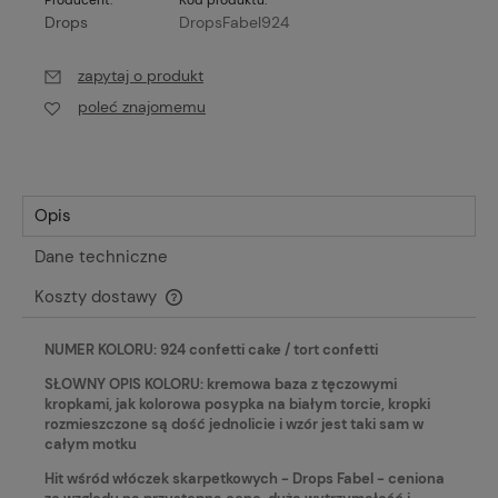
Producent:
Kod produktu:
Drops
DropsFabel924
zapytaj o produkt
poleć znajomemu
Opis
Dane techniczne
Koszty dostawy
Cena nie zawiera ewentualnych kosztów płatności
NUMER KOLORU: 924 confetti cake / tort confetti
SŁOWNY OPIS KOLORU: kremowa baza z tęczowymi
kropkami, jak kolorowa posypka na białym torcie, kropki
rozmieszczone są dość jednolicie i wzór jest taki sam w
całym motku
Hit wśród włóczek skarpetkowych - Drops Fabel - ceniona