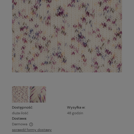
Dostępność:
Wysyłka w:
duża ilość
48 godzin
Dostawa:
Darmowa
sprawdź formy dostawy
Cena nie zawiera ewentualnych kosztów płatności