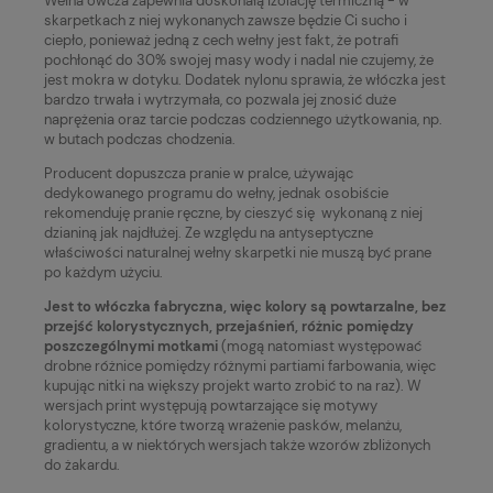
Wełna owcza zapewnia doskonałą izolację termiczną - w
skarpetkach z niej wykonanych zawsze będzie Ci sucho i
ciepło, ponieważ jedną z cech wełny jest fakt, że potrafi
pochłonąć do 30% swojej masy wody i nadal nie czujemy, że
jest mokra w dotyku. Dodatek nylonu sprawia, że włóczka jest
bardzo trwała i wytrzymała, co pozwala jej znosić duże
naprężenia oraz tarcie podczas codziennego użytkowania, np.
w butach podczas chodzenia.
Producent dopuszcza pranie w pralce, używając
dedykowanego programu do wełny, jednak osobiście
rekomenduję pranie ręczne, by cieszyć się wykonaną z niej
dzianiną jak najdłużej. Ze względu na antyseptyczne
właściwości naturalnej wełny skarpetki nie muszą być prane
po każdym użyciu.
Jest to włóczka fabryczna, więc kolory są powtarzalne, bez
przejść kolorystycznych, przejaśnień, różnic pomiędzy
poszczególnymi motkami
(mogą natomiast występować
drobne różnice pomiędzy różnymi partiami farbowania, więc
kupując nitki na większy projekt warto zrobić to na raz). W
wersjach print występują powtarzające się motywy
kolorystyczne, które tworzą wrażenie pasków, melanżu,
gradientu, a w niektórych wersjach także wzorów zbliżonych
do żakardu.