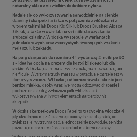
ze względu na przystępną cenę, duża wytrzymałość i
naturalny skład z niewielkim dodatkiem nylonu.
Nadaje się do wykorzystywania samodzielnie na cienkie
dzianiny i skarpetki, a także w połączeniu z włóczkami z
włosem takimi jak Drops Kid Silk lub Drops Brushed Alpaca
Silk lub, a także w dwie lub nawet nitki dla uzyskania
grubszej dzianiny. Włóczka występuje w wariantach
jednokolorowych oraz wzorzystych, tworzących wrażenie
melanżu lub żakardu.
Na parę skarpetek do rozmiaru 44 wystarczą 2 motki po 50
g - idealna opcja na prezent dla kogoś bliskiego lub dla
siebie
!
Włóczka jest mocna i wytrzymała, nie mechaci się, ani
nie filcuje. Wytrzyma trudy marszu w butach, ale ogrzeje też w
domowym zaciszu.
Włóczka jest bardzo trwała, ale nie jest
bardzo miękka,
osoby wrażliwe mogą odczuwać drapanie i
podrażnienia skóry, zwłaszcza jeśli włóczka jest
wykorzystywana w innych elementach garderoby niż
skarpetki.
Włóczka skarpetkowa Drops Fabel to tradycyjna włóczka 4
ply
składająca się z 4 ciasno splecionych ze sobą nitek, co
zwiększa jej wytrzymałość, a jednocześnie powoduje, że nitka
pozostaje cienka i można z niej robić misterne dzianiny.