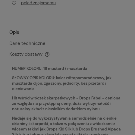
poleć znajomemu
Opis
Dane techniczne
Koszty dostawy
Cena nie zawiera ewentualnych kosztów płatności
NUMER KOLORU: 111 mustard / musztarda
SŁOWNY OPIS KOLORU: kolor żółtopomarańczowy, jak
musztarda dijon, zgaszony, jednolity, bez przetarć i
cieniowania
Hit wśród włóczek skarpetkowych - Drops Fabel - ceniona
ze względu na przystępną cenę, duża wytrzymałość i
naturalny skład z niewielkim dodatkiem nylonu.
Nadaje się do wykorzystywania samodzielnie na cienkie
dzianiny i skarpetki, a także w połączeniu z włóczkami z
włosem takimi jak Drops Kid Silk lub Drops Brushed Alpaca
Silk lub, a także w dwie lub nawet nitki dla uzyskania