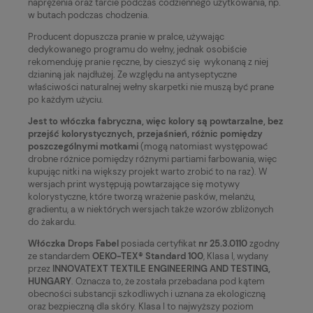
naprężenia oraz tarcie podczas codziennego użytkowania, np.
w butach podczas chodzenia.
Producent dopuszcza pranie w pralce, używając
dedykowanego programu do wełny, jednak osobiście
rekomenduję pranie ręczne, by cieszyć się wykonaną z niej
dzianiną jak najdłużej. Ze względu na antyseptyczne
właściwości naturalnej wełny skarpetki nie muszą być prane
po każdym użyciu.
Jest to włóczka fabryczna, więc kolory są powtarzalne, bez
przejść kolorystycznych, przejaśnień, różnic pomiędzy
poszczególnymi motkami
(mogą natomiast występować
drobne różnice pomiędzy różnymi partiami farbowania, więc
kupując nitki na większy projekt warto zrobić to na raz). W
wersjach print występują powtarzające się motywy
kolorystyczne, które tworzą wrażenie pasków, melanżu,
gradientu, a w niektórych wersjach także wzorów zbliżonych
do żakardu.
Włóczka Drops Fabel
posiada certyfikat
nr 25.3.0110
zgodny
ze standardem
OEKO-TEX® Standard 100
, Klasa I, wydany
przez
INNOVATEXT TEXTILE ENGINEERING AND TESTING,
HUNGARY
. Oznacza to, że została przebadana pod kątem
obecności substancji szkodliwych i uznana za ekologiczną
oraz bezpieczną dla skóry. Klasa I to najwyższy poziom