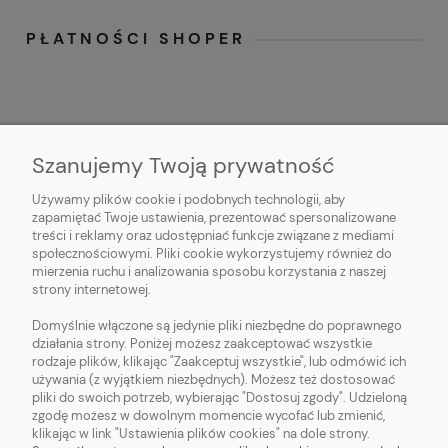
PŁATNOŚCI SHOPER
Szanujemy Twoją prywatność
Używamy plików cookie i podobnych technologii, aby
O NAS
zapamiętać Twoje ustawienia, prezentować spersonalizowane
treści i reklamy oraz udostępniać funkcje związane z mediami
OBSŁUGA KLIENTA
społecznościowymi. Pliki cookie wykorzystujemy również do
mierzenia ruchu i analizowania sposobu korzystania z naszej
strony internetowej.
POMOC
Domyślnie włączone są jedynie pliki niezbędne do poprawnego
działania strony. Poniżej możesz zaakceptować wszystkie
MOJE KONTO
rodzaje plików, klikając "Zaakceptuj wszystkie", lub odmówić ich
używania (z wyjątkiem niezbędnych). Możesz też dostosować
pliki do swoich potrzeb, wybierając "Dostosuj zgody". Udzieloną
zgodę możesz w dowolnym momencie wycofać lub zmienić,
klikając w link "Ustawienia plików cookies" na dole strony.