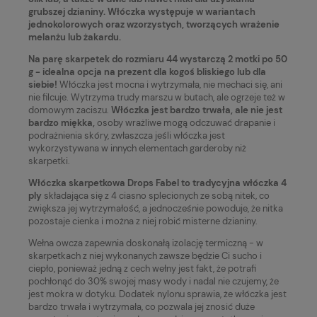
grubszej dzianiny. Włóczka występuje w wariantach
jednokolorowych oraz wzorzystych, tworzących wrażenie
melanżu lub żakardu.
Na parę skarpetek do rozmiaru 44 wystarczą 2 motki po 50
g - idealna opcja na prezent dla kogoś bliskiego lub dla
siebie
!
Włóczka jest mocna i wytrzymała, nie mechaci się, ani
nie filcuje. Wytrzyma trudy marszu w butach, ale ogrzeje też w
domowym zaciszu.
Włóczka jest bardzo trwała, ale nie jest
bardzo miękka,
osoby wrażliwe mogą odczuwać drapanie i
podrażnienia skóry, zwłaszcza jeśli włóczka jest
wykorzystywana w innych elementach garderoby niż
skarpetki.
Włóczka skarpetkowa Drops Fabel to tradycyjna włóczka 4
ply
składająca się z 4 ciasno splecionych ze sobą nitek, co
zwiększa jej wytrzymałość, a jednocześnie powoduje, że nitka
pozostaje cienka i można z niej robić misterne dzianiny.
Wełna owcza zapewnia doskonałą izolację termiczną - w
skarpetkach z niej wykonanych zawsze będzie Ci sucho i
ciepło, ponieważ jedną z cech wełny jest fakt, że potrafi
pochłonąć do 30% swojej masy wody i nadal nie czujemy, że
jest mokra w dotyku. Dodatek nylonu sprawia, że włóczka jest
bardzo trwała i wytrzymała, co pozwala jej znosić duże