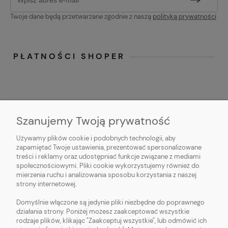
Twoje dane będą przetwarzane zgodnie z naszą
polityką prywatności
PŁATNOŚCI SHOPER
Szanujemy Twoją prywatność
Używamy plików cookie i podobnych technologii, aby
O NAS
zapamiętać Twoje ustawienia, prezentować spersonalizowane
treści i reklamy oraz udostępniać funkcje związane z mediami
OBSŁUGA KLIENTA
społecznościowymi. Pliki cookie wykorzystujemy również do
mierzenia ruchu i analizowania sposobu korzystania z naszej
strony internetowej.
POMOC
Domyślnie włączone są jedynie pliki niezbędne do poprawnego
działania strony. Poniżej możesz zaakceptować wszystkie
MOJE KONTO
rodzaje plików, klikając "Zaakceptuj wszystkie", lub odmówić ich