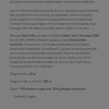
pozwala na stworzenie wyjątkowych i stylowych projektów.
Jest to włóczka fabryczna, więc kolory są bardzo powtarzalne,
bez przejść kolorystycznych, przejaśnień, różnic pomiędzy
poszczególnymi motkami (mogą natomiast występować
drobne różnice pomiędzy różnymi partiami farbowania, więc
kupując nitki na większy projekt warto zrobić to na raz).
Włóczka
Kid-Silk
posiada certyfikat
Oeko-Tex® Standard 100
(nr 23.HPE.36896), Klasa II, wydany przez
Hohenstein
Institute
. Oznacza to, że została przebadana pod kątem
obecności substancji szkodliwych i uznana za bezpieczną dla
skóry oraz przyjazną dla środowiska. Klasa II certyfikacji
potwierdza, że włóczka nadaje się do produkcji wyrobów
mających bezpośredni kontakt ze skórą, takich jak bluzy,
koszule, pościel czy materace.
Waga motka:
25 g
Długość nitki w motku:
210 m
Skład:
75% moher super kid, 25% jedwab morwowy
Grubość:
Lace