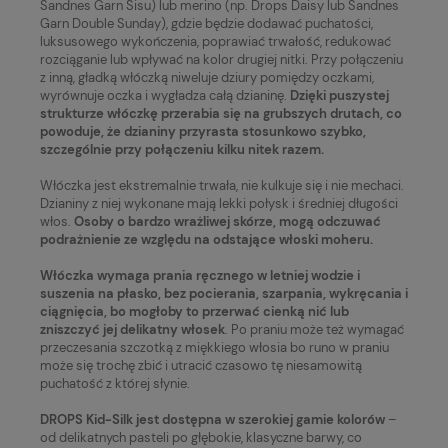
Sandnes Garn Sisu) lub merino (np. Drops Daisy lub Sandnes
Garn Double Sunday), gdzie będzie dodawać puchatości,
luksusowego wykończenia, poprawiać trwałość, redukować
rozciąganie lub wpływać na kolor drugiej nitki. Przy połączeniu
z inną, gładką włóczką niweluje dziury pomiędzy oczkami,
wyrównuje oczka i wygładza całą dzianinę.
Dzięki puszystej
strukturze włóczkę przerabia się na grubszych drutach, co
powoduje, że dzianiny przyrasta stosunkowo szybko,
szczególnie przy połączeniu kilku nitek razem.
Włóczka jest ekstremalnie trwała, nie kulkuje się i nie mechaci.
Dzianiny z niej wykonane mają lekki połysk i średniej długości
włos.
Osoby o bardzo wrażliwej skórze, mogą odczuwać
podrażnienie ze względu na odstające włoski moheru.
Włóczka wymaga prania ręcznego w letniej wodzie i
suszenia na płasko, bez pocierania, szarpania, wykręcania i
ciągnięcia, bo mogłoby to przerwać cienką nić lub
zniszczyć jej delikatny włosek
. Po praniu może też wymagać
przeczesania szczotką z miękkiego włosia bo runo w praniu
może się trochę zbić i utracić czasowo tę niesamowitą
puchatość z której słynie.
DROPS Kid-Silk jest dostępna w szerokiej gamie kolorów
–
od delikatnych pasteli po głębokie, klasyczne barwy, co