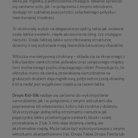
lekka jak mgiełka, a jednocześnie otulająca. Idealnie sprawdzi
się zarówno solo, jak i w połączeniu z innymi włóczkami,
dodając im subtelnej puszystości, szlachetnego połysku i
niezrównanej trwałości.
To doskonały wybór na eleganckie projekty, takie jak zwiewne
szale, lekkie sweterki, ciepłe akcesoria na zimę, czy otulające
narzutki. Dzięki lekkiej, lekko szczotkowanej strukturze,
dzianiny z niej wykonane mają niezwykle luksusowy charakter.
Włóczka ma nietypową strukturę - składa się ze skręconego z
kilku bardzo cienkich nitek jedwabiu oraz uwięzionego między
nimi moherowego puchu otaczającego rdzeń. Powoduje to, że
włóczka, mimo że cienka, przerabiana samodzielnie na
grubszych drutach daje mgiełkową, półprzeźroczystą dzianinę,
która nadal jest wyjątkowo ciepła a za razem lekka.
Drops Kid-Silk
nadaje się zarówno do wykorzystania
samodzielnie, jak i w połączeniu z innymi włóczkami dla
poprawienia ich właściwości, koloru lub struktury dzianiny.
Wykorzystując jedną nitkę otrzymamy cieniutkie jak
pajęczynka, lekko prześwitujące sweterki, bluzki i szale,
przerabiana w 2 lub 3 nitki daje dzianinę cienką, ale
ekstremalnie ciepłą. Może także być wykorzystywana z innymi
włóczkami, skarpetkowymi (np. Drops Fabel, Drops Fiesta lub