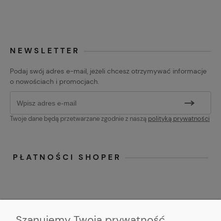
NEWSLETTER
Podaj swój adres e-mail, jeżeli chcesz otrzymywać informacje
o nowościach i promocjach.
Twoje dane będą przetwarzane zgodnie z naszą
polityką prywatności
PŁATNOŚCI SHOPER
Szanujemy Twoją prywatność