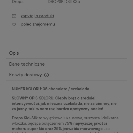
Drops
DROPSKIDSILK35
zapytaj o produkt
poleć znajomemu
Opis
Dane techniczne
Koszty dostawy
Cena nie zawiera ewentualnych kosztów płatności
NUMER KOLORU: 35 chocolate / czekolada
SŁOWNY OPIS KOLORU: Ciepły brąz o średniej
intensywności, jak mleczna czekolada, nie za ciemny, nie
za jasny, taki w sam raz, bardzo apetyczny odcień
Drops Kid-Silk
to wyjątkowo luksusowa, puszysta i delikatna
włóczka, będąca połączeniem
75% najwyższej jakości
moheru super kid oraz 25% jedwabiu morwowego
. Jest