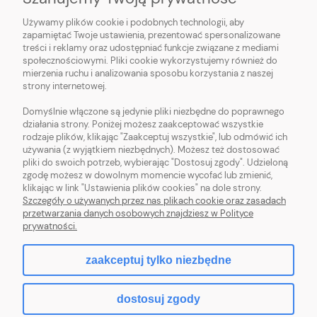
Używamy plików cookie i podobnych technologii, aby
O NAS
zapamiętać Twoje ustawienia, prezentować spersonalizowane
treści i reklamy oraz udostępniać funkcje związane z mediami
OBSŁUGA KLIENTA
społecznościowymi. Pliki cookie wykorzystujemy również do
mierzenia ruchu i analizowania sposobu korzystania z naszej
strony internetowej.
POMOC
Domyślnie włączone są jedynie pliki niezbędne do poprawnego
działania strony. Poniżej możesz zaakceptować wszystkie
MOJE KONTO
rodzaje plików, klikając "Zaakceptuj wszystkie", lub odmówić ich
używania (z wyjątkiem niezbędnych). Możesz też dostosować
pliki do swoich potrzeb, wybierając "Dostosuj zgody". Udzieloną
zgodę możesz w dowolnym momencie wycofać lub zmienić,
klikając w link "Ustawienia plików cookies" na dole strony.
Szczegóły o używanych przez nas plikach cookie oraz zasadach
Sklep z włóczką. Internetowa pasmanteria. Włóczki wełniane. Włóczki
przetwarzania danych osobowych znajdziesz w Polityce
bawełniane. Tanie włóczki. Włóczki ręcznie farbowane.
prywatności.
zaakceptuj tylko niezbędne
pokaż pełną wersję strony
dostosuj zgody
Sklep internetowy Shoper.pl