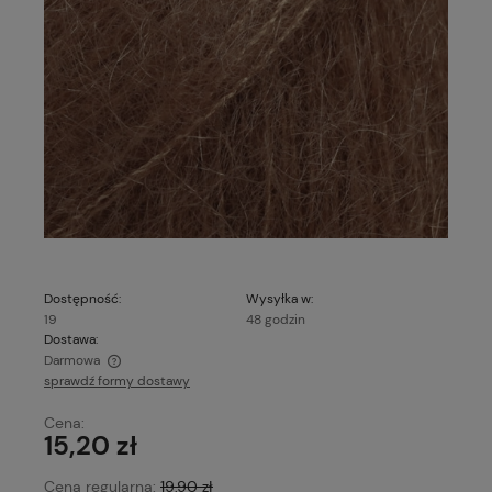
Dostępność:
Wysyłka w:
19
48 godzin
Dostawa:
Darmowa
sprawdź formy dostawy
Cena nie zawiera ewentualnych kosztów płatności
Cena:
15,20 zł
Cena regularna:
19,90 zł