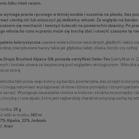
cena:
Najniższa cena:
niu kilku nitek razem.
19,90 zł
 wymaga prania ręcznego w letniej wodzie i suszenia na płasko, bez poc
rwać cienką nić lub zniszczyć jej delikatny włosek. Ze względu na bardzo
czasem się mechacić i tworzyć kuleczki na powierzchni dzianiny. Po pr
go włosia bo runo w praniu może się trochę zbić i utracić czasowo tę ni
paleta kolorystyczna
zawiera wiele kolorów neutralnych, gładkich i lekko cien
ardziej zdecydowane barwy takie jak głęboka zieleń, śliwka, bordo czy ochrę.
a Drops Brushed Alpaca Silk posiada certyfikat Oeko-Tex
(certyfikat nr 
wych i została uznana za bezpieczną pod względem ekologicznym. Włóczka 
ie ze skórą.
 włóczka fabryczna, więc kolory są bardzo powtarzalne, bez przejść kolorys
 (mogą natomiast występować drobne różnice pomiędzy różnymi partiami fa
to na raz). Występuje zauważalna różnica w kolorze i strukturze pomiędzy rd
 otoczką z runa alpaki, która jest najbardziej charakterystyczną cechą tej włó
motka:
25 g
 nitki w motku:
140 m
7% Alpaka, 23% Jedwab
ć:
Aran