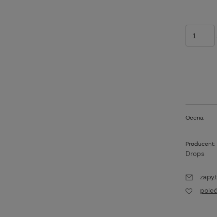
Ocena:
Producent:
Drops
zapyt
pole