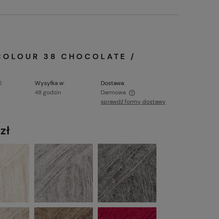
COLOUR 38 CHOCOLATE /
:
Wysyłka w:
Dostawa:
48 godzin
Darmowa
sprawdź formy dostawy
Cena nie zawiera ewentualnych kosztów
płatności
zł