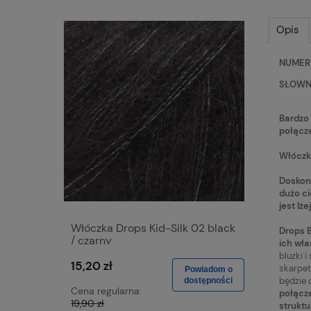
Opis
NUMER 
SŁOWNY
Bardzo 
połącze
Włóczka
Doskona
dużo ci
jest lż
Włóczka Drops Kid-Silk 02 black
Włóczka 
Drops B
/ czarny
wine / r
ich wła
bluzki 
15,20 zł
15,20 zł
skarpe
Powiadom o
będzie 
dostępności
Cena regularna:
Cena regu
połącze
19,90 zł
19,90 zł
struktu