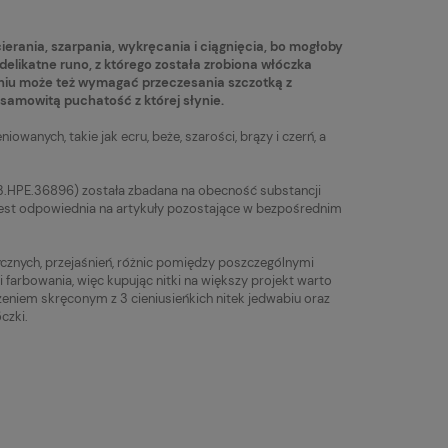
Najniższa cena:
Najniższa cena:
19,90 zł
10,90 zł
ierania, szarpania, wykręcania i ciągnięcia, bo mogłoby
 delikatne runo, z którego została zrobiona włóczka
aniu może też wymagać przeczesania szczotką z
esamowitą puchatość z której słynie.
iowanych, takie jak ecru, beże, szarości, brązy i czerń, a
23.HPE.36896) została zbadana na obecność substancji
jest odpowiednia na artykuły pozostające w bezpośrednim
tycznych, przejaśnień, różnic pomiędzy poszczególnymi
rbowania, więc kupując nitki na większy projekt warto
zeniem skręconym z 3 cieniusieńkich nitek jedwabiu oraz
czki.