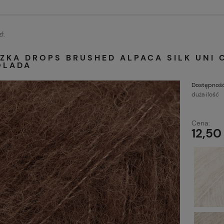
ł.
ZKA DROPS BRUSHED ALPACA SILK UNI 
OLADA
Dostępność
duża ilość
Cena:
12,50 