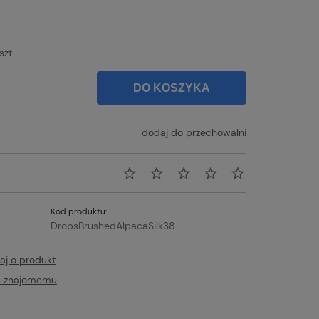
szt.
DO KOSZYKA
dodaj do przechowalni
Kod produktu:
DropsBrushedAlpacaSilk38
aj o produkt
ć znajomemu