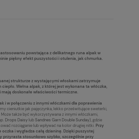
tualnych kosztów
zastosowaniu powstająca z delikatnego runa alpak w
ie piękny efekt puszystości i otulenia, jak chmurka.
esanej strukturze z wystającymi włoskami zatrzymuje
 ciepło. Wełna alpak, z której jest wykonana ta włóczka,
ie i mają doskonałe właściwości termiczne.
Włóczka Drops Kid-Silk 45 soft
Włóczka Drops L
ak i w połączeniu z innymi włóczkami dla poprawienia
mint / jasna mięta
biały (1101)
 cieniutkie jak pajęczynka, lekko prześwitujące sweterki,
epłą. Może także być wykorzystywana z innymi włóczkami,
15,20 zł
7,83 zł
np.
Drops Daisy
lub
Sandnes Garn Double Sunday
), gdzie
a
Do koszyka
ać rozciąganie lub wpływać na kolor drugiej nitki.
Przy
Cena regularna:
Cena regularna:
oczka i wygładza całą dzianinę. Dzięki puszystej
19,90 zł
10,90 zł
ny przyrasta stosunkowo szybko, szczególnie przy