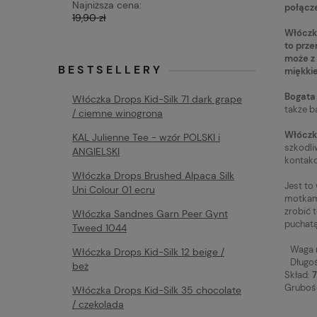
Najniższa cena:
Najniższa 
połącze
19,90 zł
19,90 zł
Włóczka
to prze
może z 
BESTSELLERY
miękkie
Bogata 
Włóczka Drops Kid-Silk 71 dark grape
także b
/ ciemne winogrona
Włóczk
KAL Julienne Tee - wzór POLSKI i
szkodli
ANGIELSKI
kontakc
Włóczka Drops Brushed Alpaca Silk
Jest to
Uni Colour 01 ecru
motkami
zrobić 
Włóczka Sandnes Garn Peer Gynt
puchatą
Tweed 1044
Waga 
Włóczka Drops Kid-Silk 12 beige /
Długość
beż
Skład:
7
Gruboś
Włóczka Drops Kid-Silk 35 chocolate
/ czekolada