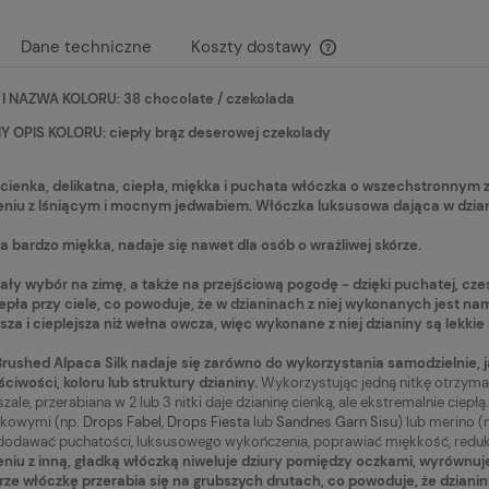
Dane techniczne
Koszty dostawy
I NAZWA KOLORU: 38 chocolate / czekolada
Cena nie zawiera ewen
płatności
 OPIS KOLORU: ciepły brąz deserowej czekolady
cienka, delikatna, ciepła, miękka i puchata włóczka o wszechstronnym 
niu z lśniącym i mocnym jedwabiem. Włóczka luksusowa dająca w dzianin
 bardzo miękka, nadaje się nawet dla osób o wrażliwej skórze.
ły wybór na zimę, a także na przejściową pogodę - dzięki puchatej, cz
epła przy ciele, co powoduje, że w dzianinach z niej wykonanych jest nam
ejsza i cieplejsza niż wełna owcza, więc wykonane z niej dzianiny są lekk
Drops Kid-Silk 69 ruby
Włóczka Drops Kid-Silk 04 old
rushed Alpaca Silk nadaje się zarówno do wykorzystania samodzielnie, j
ubinowy
pink / stary róż
ściwości, koloru lub struktury dzianiny.
Wykorzystując jedną nitkę otrzymamy
i szale, przerabiana w 2 lub 3 nitki daje dzianinę cienką, ale ekstremalnie ci
15,20 zł
tkowymi (np.
Drops Fabel
,
Drops Fiesta
lub
Sandnes Garn Sisu
) lub merino (
Powiadom o
Do koszyk
dodawać puchatości, luksusowego wykończenia, poprawiać miękkość, redukow
dostępności
larna:
Cena regularna:
niu z inną, gładką włóczką niweluje dziury pomiędzy oczkami, wyrównuje 
19,90 zł
rze włóczkę przerabia się na grubszych drutach, co powoduje, że dziani