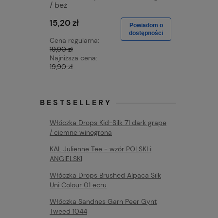
/ beż
blue / dż
15,20 zł
15,20 zł
Powiadom o
dostępności
Cena regularna:
Cena regu
19,90 zł
19,90 zł
Najniższa cena:
Najniższa 
19,90 zł
19,90 zł
BESTSELLERY
Włóczka Drops Kid-Silk 71 dark grape
/ ciemne winogrona
KAL Julienne Tee - wzór POLSKI i
ANGIELSKI
Włóczka Drops Brushed Alpaca Silk
Uni Colour 01 ecru
Włóczka Sandnes Garn Peer Gynt
Tweed 1044