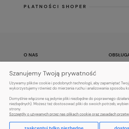
PŁATNOŚCI SHOPER
O NAS
OBSŁUGA
Kontakt i dane firmy
Metody pła
Szanujemy Twoją prywatność
O nas
Czas i kosz
Używamy plików cookie i podobnych technologii, aby zapamiętać Twoje
YOUTUBE
Czas realiz
wykorzystujemy również do mierzenia ruchu i analizowania sposobu kor
Sklep stacjonarny
Domyślnie włączone są jedynie pliki niezbędne do poprawnego działani
niezbędnych). Możesz też dostosować pliki do swoich potrzeb, wybier
strony.
Szczegóły o używanych przez nas plikach cookie oraz zasadach przetw
Sklep z włóczką. Internetowa pasmanteria. Włóczki wełniane. 
zaakceptuj tylko niezbędne
dostos