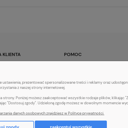
 KLIENTA
POMOC
tności
Regulamin sklepu
ty dostawy
Polityka prywatności
 ustawienia, prezentować spersonalizowane treści i reklamy oraz udostępni
acji zamówienia
Zwroty i reklamacje
zystania z naszej strony internetowej.
a strony. Poniżej możesz zaakceptować wszystkie rodzaje plików, klikając "
ając "Dostosuj zgody". Udzieloną zgodę możesz w dowolnym momencie wycofać
arzania danych osobowych znajdziesz w Polityce prywatności.
Włóczki bawełniane. Tanie włóczki. Włóczki ręcznie farbowane.
zaakceptuj wszystkie
uj zgody