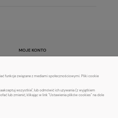
MOJE KONTO
Twoje zamówienia
Ustawienia konta
ać funkcje związane z mediami społecznościowymi. Pliki cookie
Ulubione
Zaakceptuj wszystkie", lub odmówić ich używania (z wyjątkiem
 lub zmienić, klikając w link "Ustawienia plików cookies" na dole