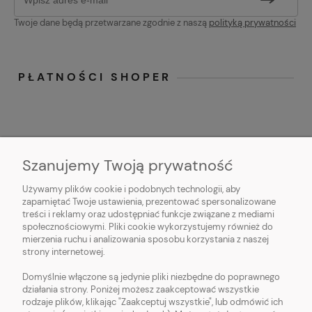
Twoje dane będą przetwarzane zgodnie z naszą
polityką prywatności
PŁATNOŚCI SHOPER
Szanujemy Twoją prywatność
Używamy plików cookie i podobnych technologii, aby
O NAS
zapamiętać Twoje ustawienia, prezentować spersonalizowane
treści i reklamy oraz udostępniać funkcje związane z mediami
OBSŁUGA KLIENTA
społecznościowymi. Pliki cookie wykorzystujemy również do
mierzenia ruchu i analizowania sposobu korzystania z naszej
strony internetowej.
POMOC
Domyślnie włączone są jedynie pliki niezbędne do poprawnego
działania strony. Poniżej możesz zaakceptować wszystkie
MOJE KONTO
rodzaje plików, klikając "Zaakceptuj wszystkie", lub odmówić ich