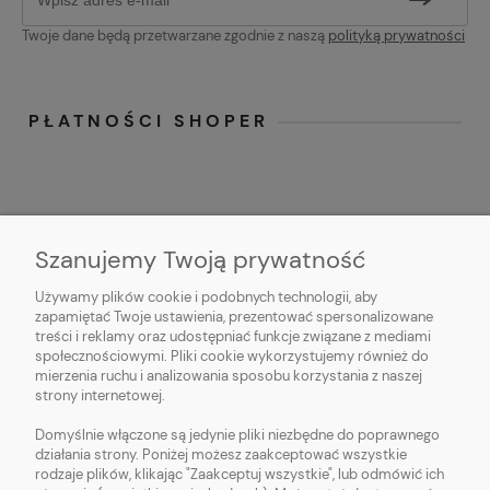
Twoje dane będą przetwarzane zgodnie z naszą
polityką prywatności
PŁATNOŚCI SHOPER
Szanujemy Twoją prywatność
Używamy plików cookie i podobnych technologii, aby
O NAS
zapamiętać Twoje ustawienia, prezentować spersonalizowane
treści i reklamy oraz udostępniać funkcje związane z mediami
OBSŁUGA KLIENTA
społecznościowymi. Pliki cookie wykorzystujemy również do
mierzenia ruchu i analizowania sposobu korzystania z naszej
strony internetowej.
POMOC
Domyślnie włączone są jedynie pliki niezbędne do poprawnego
działania strony. Poniżej możesz zaakceptować wszystkie
MOJE KONTO
rodzaje plików, klikając "Zaakceptuj wszystkie", lub odmówić ich