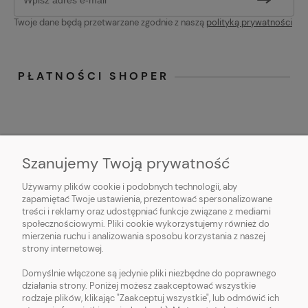
Twoje dane będą przetwarzane zgodnie z naszą
polityką prywatności
PŁATNOŚCI SHOPER
Szanujemy Twoją prywatność
Używamy plików cookie i podobnych technologii, aby
O NAS
zapamiętać Twoje ustawienia, prezentować spersonalizowane
treści i reklamy oraz udostępniać funkcje związane z mediami
OBSŁUGA KLIENTA
społecznościowymi. Pliki cookie wykorzystujemy również do
mierzenia ruchu i analizowania sposobu korzystania z naszej
strony internetowej.
POMOC
Domyślnie włączone są jedynie pliki niezbędne do poprawnego
działania strony. Poniżej możesz zaakceptować wszystkie
MOJE KONTO
rodzaje plików, klikając "Zaakceptuj wszystkie", lub odmówić ich