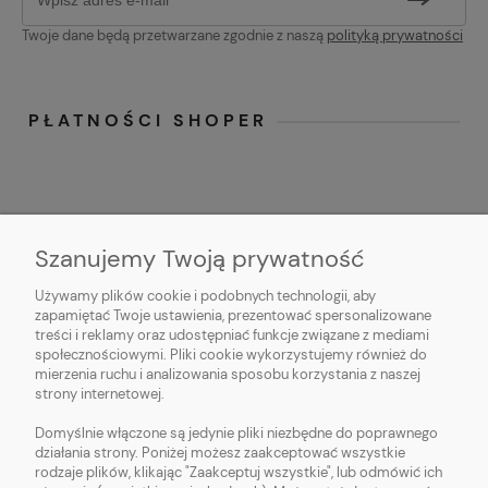
Twoje dane będą przetwarzane zgodnie z naszą
polityką prywatności
PŁATNOŚCI SHOPER
Szanujemy Twoją prywatność
Używamy plików cookie i podobnych technologii, aby
O NAS
zapamiętać Twoje ustawienia, prezentować spersonalizowane
treści i reklamy oraz udostępniać funkcje związane z mediami
OBSŁUGA KLIENTA
społecznościowymi. Pliki cookie wykorzystujemy również do
mierzenia ruchu i analizowania sposobu korzystania z naszej
strony internetowej.
POMOC
Domyślnie włączone są jedynie pliki niezbędne do poprawnego
działania strony. Poniżej możesz zaakceptować wszystkie
MOJE KONTO
rodzaje plików, klikając "Zaakceptuj wszystkie", lub odmówić ich