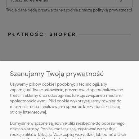
Twoje dane będą przetwarzane zgodnie z naszą
polityką prywatności
PŁATNOŚCI SHOPER
Szanujemy Twoją prywatność
Używamy plików cookie i podobnych technologii, aby
O NAS
zapamiętać Twoje ustawienia, prezentować spersonalizowane
treści i reklamy oraz udostępniać funkcje związane z mediami
OBSŁUGA KLIENTA
społecznościowymi. Pliki cookie wykorzystujemy również do
mierzenia ruchu i analizowania sposobu korzystania z naszej
strony internetowej.
POMOC
Domyślnie włączone są jedynie pliki niezbędne do poprawnego
działania strony. Poniżej możesz zaakceptować wszystkie
MOJE KONTO
rodzaje plików, klikając "Zaakceptuj wszystkie", lub odmówić ich