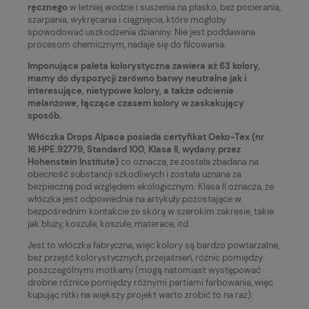
ręcznego
w letniej wodzie i suszenia na płasko, bez pocierania,
szarpania, wykręcania i ciągnięcia, które mogłoby
spowodować uszkodzenia dzianiny. Nie jest poddawana
procesom chemicznym, nadaje się do filcowania.
Imponująca paleta kolorystyczna zawiera aż 63 kolory,
mamy do dyspozycji zarówno barwy neutralne jak i
interesujące, nietypowe kolory, a także odcienie
melanżowe, łączące czasem kolory w zaskakujący
sposób.
Włóczka Drops Alpaca posiada certyfikat Oeko-Tex (nr
16.HPE.92779, Standard 100, Klasa II, wydany przez
Hohenstein Institute)
co oznacza, że
została zbadana na
obecność substancji szkodliwych i została uznana za
bezpieczną pod względem ekologicznym.
Klasa II oznacza, że
włóczka jest odpowiednia na artykuły pozostające w
bezpośrednim kontakcie ze skórą w szerokim zakresie, takie
jak bluzy, koszule, koszule, materace, itd.
Jest to włóczka fabryczna, więc kolory są bardzo powtarzalne,
bez przejść kolorystycznych, przejaśnień, różnic pomiędzy
poszczególnymi motkami (mogą natomiast występować
drobne różnice pomiędzy różnymi partiami farbowania, więc
kupując nitki na większy projekt warto zrobić to na raz).