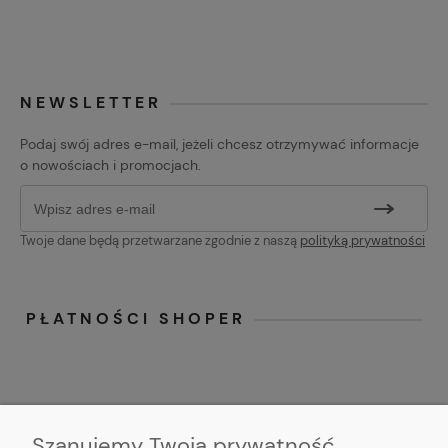
NEWSLETTER
Podaj swój adres e-mail, jeżeli chcesz otrzymywać informacje
o nowościach i promocjach.
Twoje dane będą przetwarzane zgodnie z naszą
polityką prywatności
PŁATNOŚCI SHOPER
Szanujemy Twoją prywatność