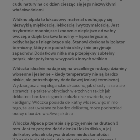
cudu natury na co dzień ciesząc się jego niezwykłymi
właściwościami.
Włókno alpaki to luksusowy materiał cechujący się
niezwykłą miękkością, lekkością i wytrzymałością
. Jest
trzykrotnie mocniejsze i znacznie cieplejsze od wełny
owczej, a dzięki brakowi lanoliny – hipoalergiczne,
oddychające i niegniotące się. Stanowi doskonały izolator
termiczny, który nie podrażnia skóry i nie przyjmuje
zapachów.
Dodatkowo nitka ma przepiękny subtelny
połysk, niespotykany w wypadku innych włókien.
Włóczka idealnie nadaje się na wszelkiego rodzaju dzianiny
wiosenne i jesienne - kiedy temperatury nie są bardzo
niskie, ale potrzebujemy dodatkowej izolacji termicznej.
Wydziergasz z niej eleganckie akcesoria, jak chusty i szale, ale
sprawdzi się także w okryciach wierzchnich takich jak
delikatne i bardzo eleganckie bluzki oraz sweterki, czy
kardigany. Włóczka posiada delikatny włosek, więc mimo
tego, że jest uważana za bardzo delikatną, może podrażniać
osoby o bardzo wrażliwej skórze.
Włóczka Alpaca przerabia się przyjemnie na drutach 3
mm. Jest to przędza dość cienka i lekko śliska, a jej
delikatny włosek ukrywa drobne niedoskonałości.