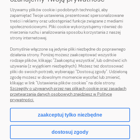
Używamy plików cookie i podobnych technologii, aby
O NAS
zapamiętać Twoje ustawienia, prezentować spersonalizowane
treści i reklamy oraz udostępniać funkcje związane z mediami
OBSŁUGA KLIENTA
społecznościowymi. Pliki cookie wykorzystujemy również do
mierzenia ruchu i analizowania sposobu korzystania z naszej
strony internetowej.
POMOC
Domyślnie włączone są jedynie pliki niezbędne do poprawnego
działania strony. Poniżej możesz zaakceptować wszystkie
MOJE KONTO
rodzaje plików, klikając "Zaakceptuj wszystkie", lub odmówić ich
używania (z wyjątkiem niezbędnych). Możesz też dostosować
pliki do swoich potrzeb, wybierając "Dostosuj zgody". Udzieloną
zgodę możesz w dowolnym momencie wycofać lub zmienić,
klikając w link "Ustawienia plików cookies" na dole strony.
Szczegóły o używanych przez nas plikach cookie oraz zasadach
Sklep z włóczką. Internetowa pasmanteria. Włóczki wełniane. Włóczki
przetwarzania danych osobowych znajdziesz w Polityce
bawełniane. Tanie włóczki. Włóczki ręcznie farbowane.
prywatności.
zaakceptuj tylko niezbędne
pokaż pełną wersję strony
dostosuj zgody
Sklep internetowy Shoper.pl