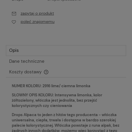
zapytaj o produkt
poleć znajomemu
Opis
Dane techniczne
Koszty dostawy
Cena nie zawiera ewentualnych kosztów płatności
NUMER KOLORU: 2916 lime/ ciemna limonka
SŁOWNY OPIS KOLORU: Intensywna limonka, kolor
żółtozielony, włóczka jest jednolita, bez przejść
kolorystycznych czy cieniowania
Drops Alpaca to jeden z hitów tego producenta - włóczka
uniwersalna, ciepła, trwała i dostępna w bardzo szerokiej
palecie kolorystycznej. Włóczka powstaje z runa alpak, bez
żadnych innych dodatków, możemy więc korzystać z tego