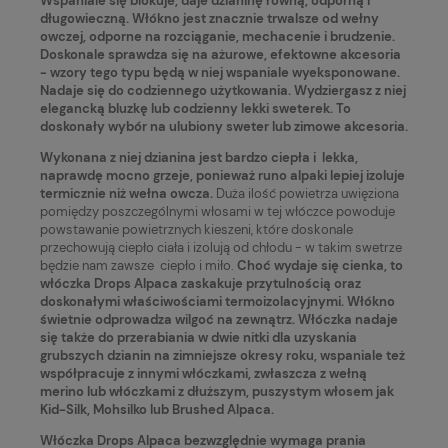
Wspaniale się blokuje, daje dzianinę równą, odporną i
długowieczną. Włókno
jest znacznie trwalsze od wełny
owczej, odporne na rozciąganie, mechacenie i brudzenie.
Doskonale sprawdza się na ażurowe, efektowne akcesoria
- wzory tego typu będą w niej wspaniale wyeksponowane.
Nadaje się do codziennego użytkowania. Wydziergasz z niej
elegancką bluzkę lub codzienny lekki sweterek. To
doskonały wybór na ulubiony sweter lub zimowe akcesoria.
Wykonana z niej dzianina jest bardzo ciepła i lekka,
naprawdę mocno grzeje, ponieważ runo alpaki lepiej izoluje
termicznie niż wełna owcza.
Duża ilość powietrza uwięziona
pomiędzy poszczególnymi włosami w tej włóczce powoduje
powstawanie powietrznych kieszeni, które doskonale
przechowują ciepło ciała i izolują od chłodu - w takim swetrze
będzie nam zawsze ciepło i miło.
Choć wydaje się cienka, to
włóczka Drops Alpaca zaskakuje przytulnością oraz
doskonałymi właściwościami termoizolacyjnymi. Włókno
świetnie odprowadza wilgoć na zewnątrz. Włóczka nadaje
się także do przerabiania w dwie nitki dla uzyskania
grubszych dzianin na zimniejsze okresy roku, wspaniale też
współpracuje z innymi włóczkami, zwłaszcza z wełną
merino lub włóczkami z dłuższym, puszystym włosem jak
Kid-Silk, Mohsilko lub Brushed Alpaca.
Włóczka Drops Alpaca bezwzględnie wymaga prania