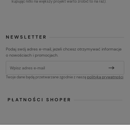
kupując nitki na większy projekt warto zrobić to na raz).
NEWSLETTER
Podaj swój adres e-mail, jeżeli chcesz otrzymywać informacje
o nowościach i promocjach.
Twoje dane będą przetwarzane zgodnie z naszą
polityką prywatności
PŁATNOŚCI SHOPER