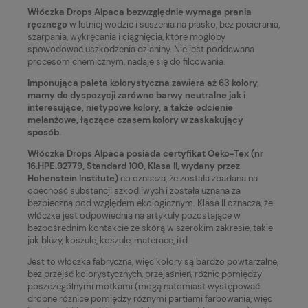
Włóczka Drops Alpaca bezwzględnie wymaga prania
ręcznego
w letniej wodzie i suszenia na płasko, bez pocierania,
szarpania, wykręcania i ciągnięcia, które mogłoby
spowodować uszkodzenia dzianiny. Nie jest poddawana
procesom chemicznym, nadaje się do filcowania.
Imponująca paleta kolorystyczna zawiera aż 63 kolory,
mamy do dyspozycji zarówno barwy neutralne jak i
interesujące, nietypowe kolory, a także odcienie
melanżowe, łączące czasem kolory w zaskakujący
sposób.
Włóczka Drops Alpaca posiada certyfikat Oeko-Tex (nr
16.HPE.92779, Standard 100, Klasa II, wydany przez
Hohenstein Institute)
co oznacza, że
została zbadana na
obecność substancji szkodliwych i została uznana za
bezpieczną pod względem ekologicznym.
Klasa II oznacza, że
włóczka jest odpowiednia na artykuły pozostające w
bezpośrednim kontakcie ze skórą w szerokim zakresie, takie
jak bluzy, koszule, koszule, materace, itd.
Jest to włóczka fabryczna, więc kolory są bardzo powtarzalne,
bez przejść kolorystycznych, przejaśnień, różnic pomiędzy
poszczególnymi motkami (mogą natomiast występować
drobne różnice pomiędzy różnymi partiami farbowania, więc