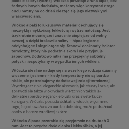
palecie kolorystycznej. Włóczka powstaje z runa alpak, bez
żadnych innych dodatków, możemy więc korzystać z tego
cudu natury na co dzień ciesząc się jego niezwykłymi
właściwościami.
Włókno alpaki to luksusowy materiał cechujący się
niezwykłą miękkością, lekkością i wytrzymałością
. Jest
trzykrotnie mocniejsze i znacznie cieplejsze od wełny
owczej, a dzięki brakowi lanoliny – hipoalergiczne,
oddychające i niegniotące się. Stanowi doskonały izolator
termiczny, który nie podrażnia skóry i nie przyjmuje
zapachów.
Dodatkowo nitka ma przepiękny subtelny
połysk, niespotykany w wypadku innych włókien.
Włóczka idealnie nadaje się na wszelkiego rodzaju dzianiny
wiosenne i jesienne - kiedy temperatury nie są bardzo
niskie, ale potrzebujemy dodatkowej izolacji termicznej.
Wydziergasz z niej eleganckie akcesoria, jak chusty i szale, ale
sprawdzi się także w okryciach wierzchnich takich jak
delikatne i bardzo eleganckie bluzki oraz sweterki, czy
kardigany. Włóczka posiada delikatny włosek, więc mimo
tego, że jest uważana za bardzo delikatną, może podrażniać
osoby o bardzo wrażliwej skórze.
Włóczka Alpaca przerabia się przyjemnie na drutach 3
mm. Jest to przędza dość cienka i lekko śliska, a jej