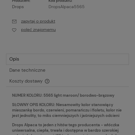
Producent:
Kod produktu:
Drops
DropsAlpaca5565
zapytaj o produkt
poleć znajomemu
Opis
Dane techniczne
Koszty dostawy
Cena nie zawiera ewentualnych kosztów płatności
NUMER KOLORU: 5565 light maroon/ borodwo-brązowy
SŁOWNY OPIS KOLORU: Niesamowity kolor stanowiący
mieszankę bordo, czerwieni, pomarańczu i fioletu, kolor nie
jest jednolity, to miks ciemniejszych i jaśniejszych odcieni
Drops Alpaca to jeden z hitów tego producenta - włóczka
uniwersalna, ciepła, trwała i dostępna w bardzo szerokiej