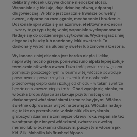
delikatny włosek ukrywa drobne niedoskonałości.
Wspaniale się blokuje, daje dzianinę równą, odporną i
długowieczną. Włókno
jest znacznie trwalsze od wełny
owczej, odporne na rozciąganie, mechacenie i brudzenie.
Doskonale sprawdza się na ażurowe, efektowne akcesoria
- wzory tego typu będą w niej wspaniale wyeksponowane.
Nadaje się do codziennego użytkowania. Wydziergasz z niej
elegancką bluzkę lub codzienny lekki sweterek. To
doskonały wybór na ulubiony sweter lub zimowe akcesoria.
Wykonana z niej dzianina jest bardzo ciepła i lekka,
naprawdę mocno grzeje, ponieważ runo alpaki lepiej izoluje
termicznie niż wełna owcza.
Duża ilość powietrza uwięziona
pomiędzy poszczególnymi włosami w tej włóczce powoduje
powstawanie powietrznych kieszeni, które doskonale
przechowują ciepło ciała i izolują od chłodu - w takim swetrze
będzie nam zawsze ciepło i miło.
Choć wydaje się cienka, to
włóczka Drops Alpaca zaskakuje przytulnością oraz
doskonałymi właściwościami termoizolacyjnymi. Włókno
świetnie odprowadza wilgoć na zewnątrz. Włóczka nadaje
się także do przerabiania w dwie nitki dla uzyskania
grubszych dzianin na zimniejsze okresy roku, wspaniale też
współpracuje z innymi włóczkami, zwłaszcza z wełną
merino lub włóczkami z dłuższym, puszystym włosem jak
Kid-Silk, Mohsilko lub Brushed Alpaca.