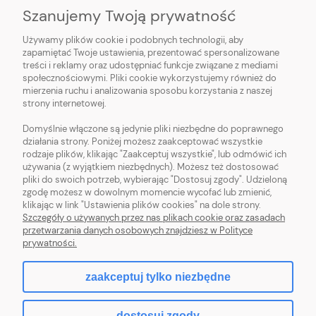
Szanujemy Twoją prywatność
Używamy plików cookie i podobnych technologii, aby
O NAS
zapamiętać Twoje ustawienia, prezentować spersonalizowane
treści i reklamy oraz udostępniać funkcje związane z mediami
OBSŁUGA KLIENTA
społecznościowymi. Pliki cookie wykorzystujemy również do
mierzenia ruchu i analizowania sposobu korzystania z naszej
strony internetowej.
POMOC
Domyślnie włączone są jedynie pliki niezbędne do poprawnego
działania strony. Poniżej możesz zaakceptować wszystkie
MOJE KONTO
rodzaje plików, klikając "Zaakceptuj wszystkie", lub odmówić ich
używania (z wyjątkiem niezbędnych). Możesz też dostosować
pliki do swoich potrzeb, wybierając "Dostosuj zgody". Udzieloną
zgodę możesz w dowolnym momencie wycofać lub zmienić,
klikając w link "Ustawienia plików cookies" na dole strony.
Szczegóły o używanych przez nas plikach cookie oraz zasadach
Sklep z włóczką. Internetowa pasmanteria. Włóczki wełniane. Włóczki
przetwarzania danych osobowych znajdziesz w Polityce
bawełniane. Tanie włóczki. Włóczki ręcznie farbowane.
prywatności.
zaakceptuj tylko niezbędne
pokaż pełną wersję strony
dostosuj zgody