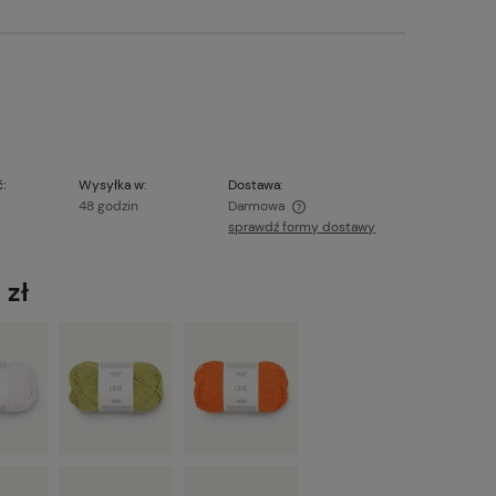
:
Wysyłka w:
Dostawa:
48 godzin
Darmowa
sprawdź formy dostawy
Cena nie zawiera ewentualnych kosztów
płatności
 zł