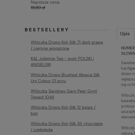
Najniższa cena:
Najniższa 
19,90 zł
19,90 zł
BESTSELLERY
Opis
Włóczka Drops Kid-Silk 71 dark grape
NUMER 
/ ciemne winogrona
SŁOWNY
KAL Julienne Tee - wzór POLSKI i
Sandnes 
ANGIELSKI
kardigan
dziani 
Włóczka Drops Brushed Alpaca Silk
najleps
Uni Colour 01 ecru
się ochł
Włóczka Sandnes Garn Peer Gynt
Włóczka
Tweed 1044
bawełna
próbce 
Włóczka Drops Kid-Silk 12 beige /
ażurach
beż
elemen
Włóczka Drops Kid-Silk 35 chocolate
Włóczka
/ czekolada
naturą, 