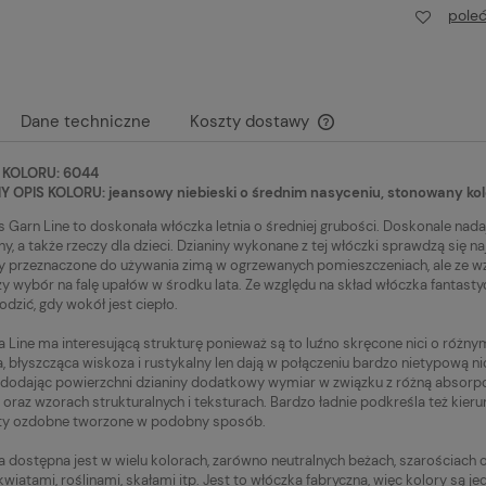
cena:
Najniższa cena:
pole
19,90 zł
Dane techniczne
Koszty dostawy
KOLORU: 6044
Cena nie zawiera ewen
 OPIS KOLORU: jeansowy niebieski o średnim nasyceniu, stonowany kolo
płatności
Garn Line to doskonała włóczka letnia o średniej grubości. Doskonale nadaje si
y, a także rzeczy dla dzieci. Dzianiny wykonane z tej włóczki sprawdzą się najl
ny przeznaczone do używania zimą w ogrzewanych pomieszczeniach, ale ze wzg
zy wybór na falę upałów w środku lata. Ze względu na skład włóczka fantast
odzić, gdy wokół jest ciepło.
 Line ma interesującą strukturę ponieważ są to luźno skręcone nici o różny
, błyszcząca wiskoza i rustykalny len dają w połączeniu bardzo nietypową ni
dodając powierzchni dzianiny dodatkowy wymiar w związku z różną absorpcją
 oraz wzorach strukturalnych i teksturach. Bardzo ładnie podkreśla też kierun
ty ozdobne tworzone w podobny sposób.
 dostępna jest w wielu kolorach, zarówno neutralnych beżach, szarościach o 
kwiatami, roślinami, skałami itp. Jest to włóczka fabryczna, więc kolory są je