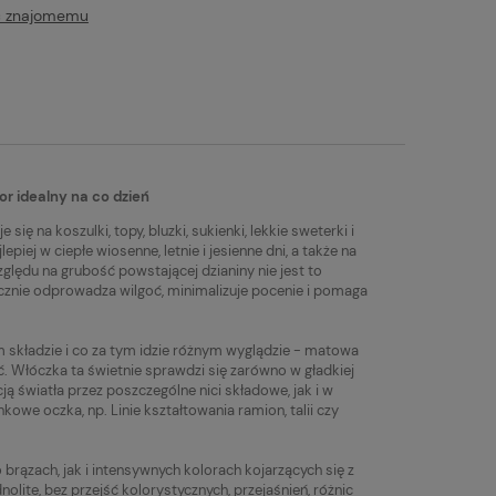
Najniższa cena:
Najniższa cena:
ć znajomemu
19,90 zł
10,90 zł
tualnych kosztów
r idealny na co dzień
ę na koszulki, topy, bluzki, sukienki, lekkie sweterki i
epiej w ciepłe wiosenne, letnie i jesienne dni, a także na
lędu na grubość powstającej dzianiny nie jest to
ycznie odprowadza wilgoć, minimalizuje pocenie i pomaga
m składzie i co za tym idzie różnym wyglądzie - matowa
ć. Włóczka ta świetnie sprawdzi się zarówno w gładkiej
 światła przez poszczególne nici składowe, jak i w
kowe oczka, np. Linie kształtowania ramion, talii czy
brązach, jak i intensywnych kolorach kojarzących się z
dnolite, bez przejść kolorystycznych, przejaśnień, różnic