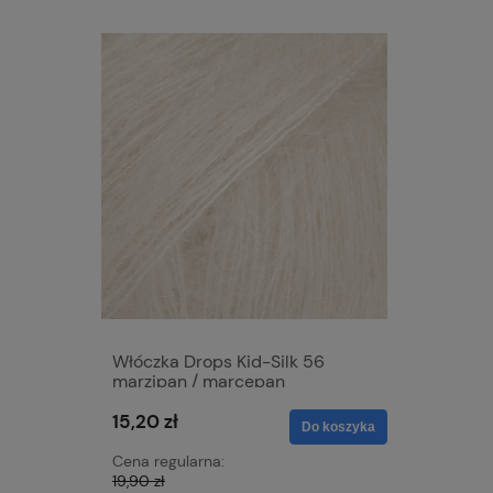
Włóczka Drops Kid-Silk 56
Włóczka 
marzipan / marcepan
bordeaux
15,20 zł
15,20 zł
Do koszyka
Cena regularna:
Cena regu
19,90 zł
19,90 zł