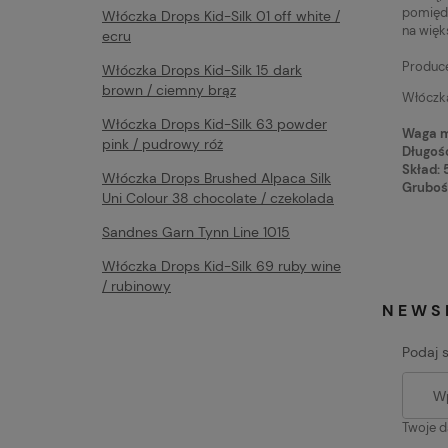
pomiędz
Włóczka Drops Kid-Silk 01 off white /
na więk
ecru
Produce
Włóczka Drops Kid-Silk 15 dark
brown / ciemny brąz
Włóczka
Włóczka Drops Kid-Silk 63 powder
Waga m
pink / pudrowy róż
Długość
Skład:
Włóczka Drops Brushed Alpaca Silk
Gruboś
Uni Colour 38 chocolate / czekolada
Sandnes Garn Tynn Line 1015
Włóczka Drops Kid-Silk 69 ruby wine
/ rubinowy
NEWS
Podaj 
Twoje d