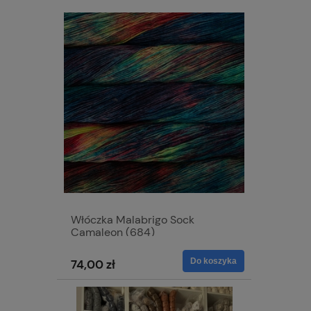
Włóczka Malabrigo Sock
Camaleon (684)
Do koszyka
74,00 zł