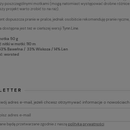
y poszczególnymi motkami (mogą natomiast występować drobne różnice po
szy projekt warto zrobić to na raz).
nt dopuszcza pranie w pralce, jednak osobiście rekomenduję pranie ręczne, by
 dostępna jest też w cieńszej wersji
Tynn Line
.
otka 50 g
 nitki w motki: 110 m
 53% Bawełna / 33% Wiskoza / 14% Len
ć: worsted
LETTER
swój adres e-mail, jeżeli chcesz otrzymywać informacje o nowościach
ane będą przetwarzane zgodnie z naszą
polityką prywatności