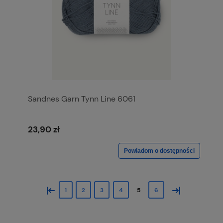
Sandnes Garn Tynn Line 6061
23,90 zł
Powiadom o dostępności
«
»
1
2
3
4
5
6