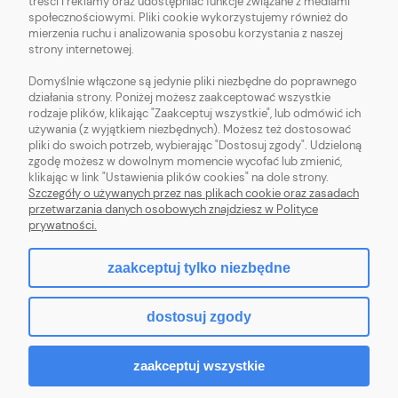
treści i reklamy oraz udostępniać funkcje związane z mediami
OBSŁUGA KLIENTA
społecznościowymi. Pliki cookie wykorzystujemy również do
mierzenia ruchu i analizowania sposobu korzystania z naszej
strony internetowej.
POMOC
Domyślnie włączone są jedynie pliki niezbędne do poprawnego
działania strony. Poniżej możesz zaakceptować wszystkie
MOJE KONTO
rodzaje plików, klikając "Zaakceptuj wszystkie", lub odmówić ich
używania (z wyjątkiem niezbędnych). Możesz też dostosować
pliki do swoich potrzeb, wybierając "Dostosuj zgody". Udzieloną
zgodę możesz w dowolnym momencie wycofać lub zmienić,
klikając w link "Ustawienia plików cookies" na dole strony.
Szczegóły o używanych przez nas plikach cookie oraz zasadach
Sklep z włóczką. Internetowa pasmanteria. Włóczki wełniane. Włóczki
przetwarzania danych osobowych znajdziesz w Polityce
bawełniane. Tanie włóczki. Włóczki ręcznie farbowane.
prywatności.
zaakceptuj tylko niezbędne
pokaż pełną wersję strony
dostosuj zgody
Sklep internetowy Shoper.pl
zaakceptuj wszystkie