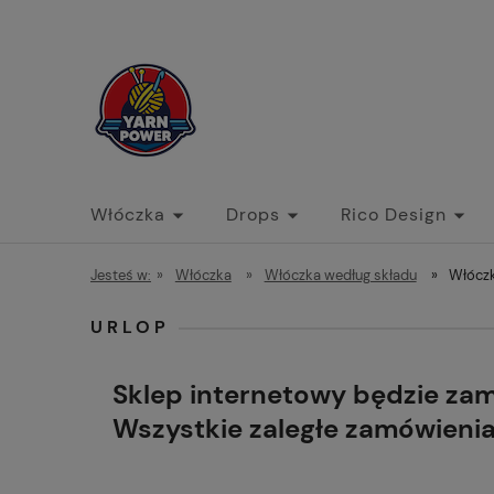
Włóczka
Drops
Rico Design
Jesteś w:
»
Włóczka
»
Włóczka według składu
»
Włóczk
URLOP
Sklep internetowy będzie za
Wszystkie zaległe zamówieni