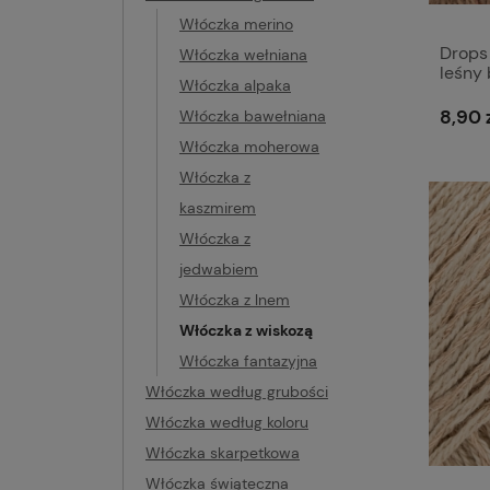
Włóczka merino
Drops 
Włóczka wełniana
leśny 
Włóczka alpaka
8,90 
Włóczka bawełniana
Włóczka moherowa
Włóczka z
kaszmirem
Włóczka z
jedwabiem
Włóczka z lnem
Włóczka z wiskozą
Włóczka fantazyjna
Włóczka według grubości
Włóczka według koloru
Włóczka skarpetkowa
Włóczka świąteczna