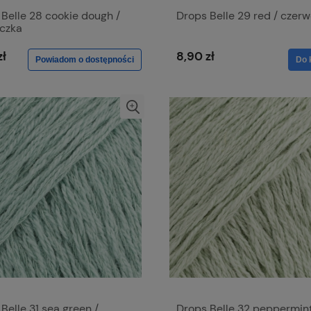
Belle 28 cookie dough /
Drops Belle 29 red / czer
eczka
zł
8,90 zł
Powiadom o dostępności
Do 
Belle 31 sea green /
Drops Belle 32 peppermint