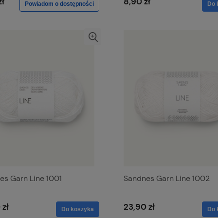
zł
8,90 zł
Powiadom o dostępności
Do 
es Garn Line 1001
Sandnes Garn Line 1002
 zł
23,90 zł
Do koszyka
Do 