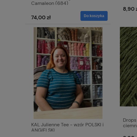
Camaleon (684)
8,90 
Do koszyka
74,00 zł
Drops
KAL Julienne Tee - wzór POLSKI i
ciemn
ANGIELSKI