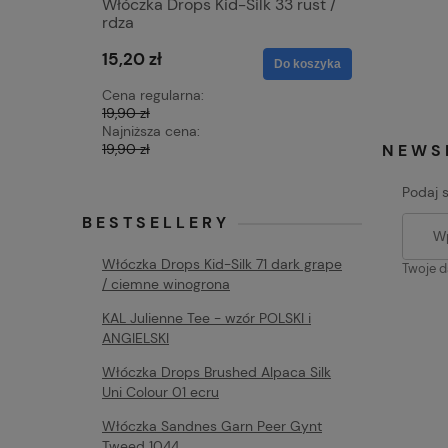
Włóczka Drops Kid-Silk 33 rust /
Włóczka 
rdza
/ kreda
15,20 zł
15,20 zł
Do koszyka
Cena regularna:
Cena regu
19,90 zł
19,90 zł
Najniższa cena:
Najniższa 
19,90 zł
19,90 zł
NEWS
Podaj 
BESTSELLERY
Włóczka Drops Kid-Silk 71 dark grape
Twoje d
/ ciemne winogrona
KAL Julienne Tee - wzór POLSKI i
ANGIELSKI
Włóczka Drops Brushed Alpaca Silk
Uni Colour 01 ecru
Włóczka Sandnes Garn Peer Gynt
Tweed 1044