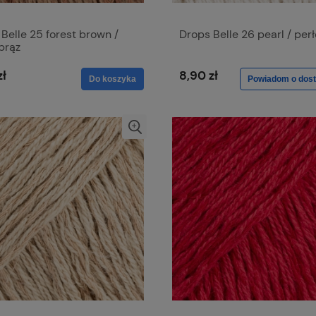
Belle 25 forest brown /
Drops Belle 26 pearl / per
brąz
zł
8,90 zł
Do koszyka
Powiadom o dost