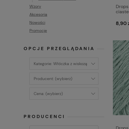
Drops 
Wzory
ciast
Akcesoria
Nowości
8,90 
Promocje
OPCJE PRZEGLĄDANIA
Kategorie: Włóczka z wiskozą
Producent: (wybierz)
Cena: (wybierz)
PRODUCENCI
Drops 