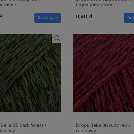
a zieleń
mięta pieprzowa
zł
8,90 zł
Do koszyka
Do 
Belle 35 dark forest /
Drops Belle 36 ruby red /
y leśny
rubinowy