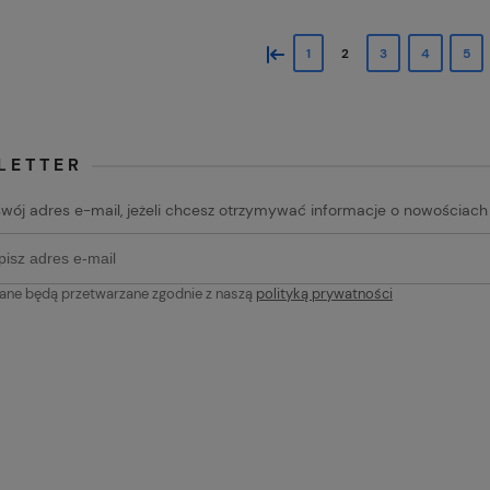
Drops Kid-Silk 38 chalk
Włóczka Drops Kid-Silk 72
pastel pink / pastelowy róż
«
1
2
3
4
5
15,20 zł
Do koszyka
Do koszyk
larna:
Cena regularna:
19,90 zł
cena:
Najniższa cena:
19,90 zł
LETTER
swój adres e-mail, jeżeli chcesz otrzymywać informacje o nowościach
ane będą przetwarzane zgodnie z naszą
polityką prywatności