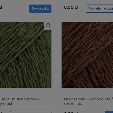
zł
8,90 zł
Do koszyka
Powiadom o dost
 Belle 38 deep moss /
Drops Belle 39 chocolate /
y mech
czekolada