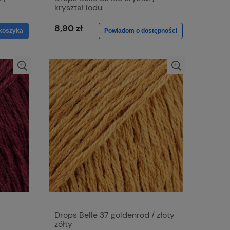
kryształ lodu
8,90 zł
koszyka
Powiadom o dostępności
Drops Belle 37 goldenrod / złoty
żółty