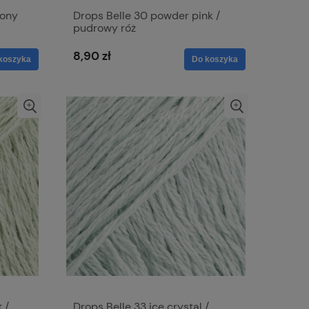
wony
Drops Belle 30 powder pink /
pudrowy róż
8,90 zł
koszyka
Do koszyka
 /
Drops Belle 33 ice crystal /