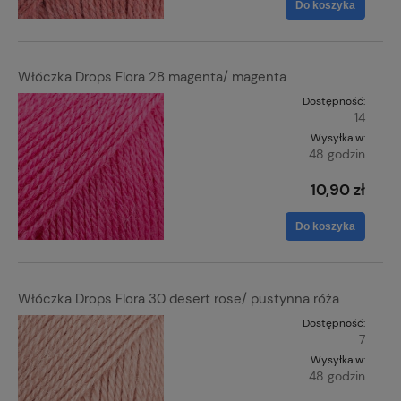
Do koszyka
Włóczka Drops Flora 28 magenta/ magenta
Dostępność:
14
Wysyłka w:
48 godzin
10,90 zł
Do koszyka
Włóczka Drops Flora 30 desert rose/ pustynna róża
Dostępność:
7
Wysyłka w:
48 godzin