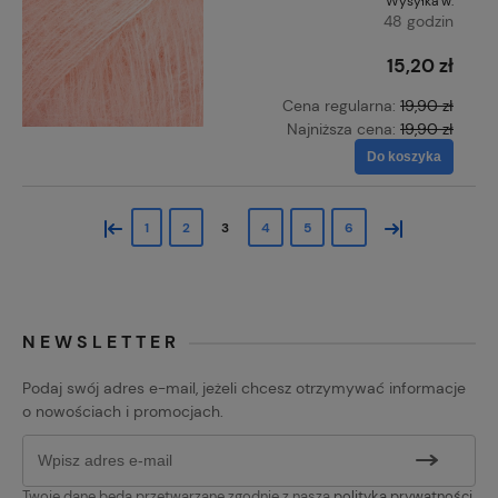
Wysyłka w:
48 godzin
15,20 zł
Cena regularna:
19,90 zł
Najniższa cena:
19,90 zł
Do koszyka
«
»
1
2
3
4
5
6
NEWSLETTER
Podaj swój adres e-mail, jeżeli chcesz otrzymywać informacje
o nowościach i promocjach.
Twoje dane będą przetwarzane zgodnie z naszą
polityką prywatności