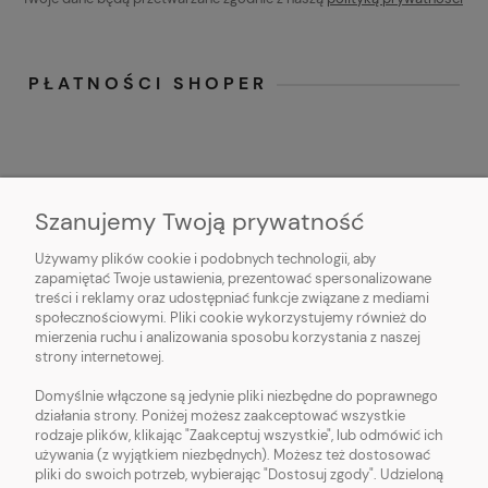
PŁATNOŚCI SHOPER
Szanujemy Twoją prywatność
Używamy plików cookie i podobnych technologii, aby
O NAS
zapamiętać Twoje ustawienia, prezentować spersonalizowane
treści i reklamy oraz udostępniać funkcje związane z mediami
OBSŁUGA KLIENTA
społecznościowymi. Pliki cookie wykorzystujemy również do
mierzenia ruchu i analizowania sposobu korzystania z naszej
strony internetowej.
POMOC
Domyślnie włączone są jedynie pliki niezbędne do poprawnego
działania strony. Poniżej możesz zaakceptować wszystkie
MOJE KONTO
rodzaje plików, klikając "Zaakceptuj wszystkie", lub odmówić ich
używania (z wyjątkiem niezbędnych). Możesz też dostosować
pliki do swoich potrzeb, wybierając "Dostosuj zgody". Udzieloną