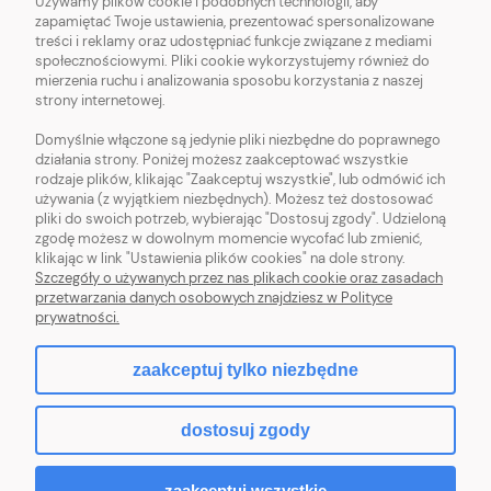
Używamy plików cookie i podobnych technologii, aby
O NAS
zapamiętać Twoje ustawienia, prezentować spersonalizowane
treści i reklamy oraz udostępniać funkcje związane z mediami
OBSŁUGA KLIENTA
społecznościowymi. Pliki cookie wykorzystujemy również do
mierzenia ruchu i analizowania sposobu korzystania z naszej
strony internetowej.
POMOC
Domyślnie włączone są jedynie pliki niezbędne do poprawnego
działania strony. Poniżej możesz zaakceptować wszystkie
MOJE KONTO
rodzaje plików, klikając "Zaakceptuj wszystkie", lub odmówić ich
używania (z wyjątkiem niezbędnych). Możesz też dostosować
pliki do swoich potrzeb, wybierając "Dostosuj zgody". Udzieloną
zgodę możesz w dowolnym momencie wycofać lub zmienić,
klikając w link "Ustawienia plików cookies" na dole strony.
Szczegóły o używanych przez nas plikach cookie oraz zasadach
Sklep z włóczką. Internetowa pasmanteria. Włóczki wełniane. Włóczki
przetwarzania danych osobowych znajdziesz w Polityce
bawełniane. Tanie włóczki. Włóczki ręcznie farbowane.
prywatności.
zaakceptuj tylko niezbędne
pokaż pełną wersję strony
dostosuj zgody
Sklep internetowy Shoper.pl
zaakceptuj wszystkie