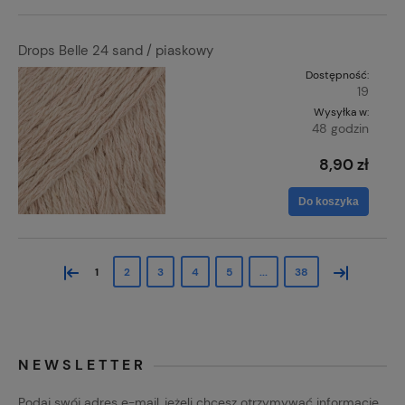
Drops Belle 24 sand / piaskowy
Dostępność:
19
Wysyłka w:
48 godzin
8,90 zł
Do koszyka
«
»
1
2
3
4
5
...
38
NEWSLETTER
Podaj swój adres e-mail, jeżeli chcesz otrzymywać informacje