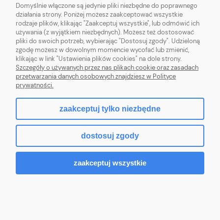
Domyślnie włączone są jedynie pliki niezbędne do poprawnego
działania strony. Poniżej możesz zaakceptować wszystkie
MOJE KONTO
rodzaje plików, klikając "Zaakceptuj wszystkie", lub odmówić ich
używania (z wyjątkiem niezbędnych). Możesz też dostosować
pliki do swoich potrzeb, wybierając "Dostosuj zgody". Udzieloną
zgodę możesz w dowolnym momencie wycofać lub zmienić,
klikając w link "Ustawienia plików cookies" na dole strony.
Szczegóły o używanych przez nas plikach cookie oraz zasadach
Sklep z włóczką. Internetowa pasmanteria. Włóczki wełniane. Włóczki
przetwarzania danych osobowych znajdziesz w Polityce
bawełniane. Tanie włóczki. Włóczki ręcznie farbowane.
prywatności.
zaakceptuj tylko niezbędne
pokaż pełną wersję strony
dostosuj zgody
Sklep internetowy Shoper.pl
zaakceptuj wszystkie