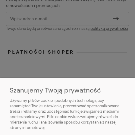
o nowościach i promocjach.
Twoje dane będą przetwarzane zgodnie z naszą
polityką prywatności
PŁATNOŚCI SHOPER
Szanujemy Twoją prywatność
Używamy plików cookie i podobnych technologii, aby
O NAS
zapamiętać Twoje ustawienia, prezentować spersonalizowane
treści i reklamy oraz udostępniać funkcje związane z mediami
OBSŁUGA KLIENTA
społecznościowymi. Pliki cookie wykorzystujemy również do
mierzenia ruchu i analizowania sposobu korzystania z naszej
strony internetowej.
POMOC