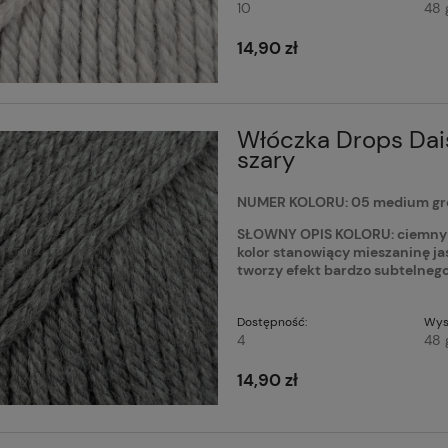
10
48 
14,90 zł
Włóczka Drops Dai
szary
NUMER KOLORU: 05 medium gre
SŁOWNY OPIS KOLORU: ciemny sz
kolor stanowiący mieszaninę jaś
tworzy efekt bardzo subtelneg
Dostępność:
Wys
4
48 
14,90 zł