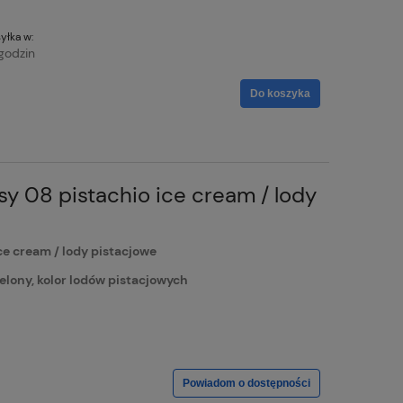
yłka w:
godzin
Do koszyka
y 08 pistachio ice cream / lody
e cream / lody pistacjowe
lony, kolor lodów pistacjowych
Powiadom o dostępności