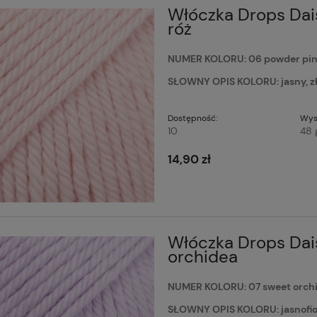
Włóczka Drops Dai
róż
NUMER KOLORU: 06 powder pink
SŁOWNY OPIS KOLORU: jasny, z
Dostępność:
Wys
10
48 
14,90 zł
Włóczka Drops Dais
orchidea
NUMER KOLORU: 07 sweet orchid
SŁOWNY OPIS KOLORU: jasnofio