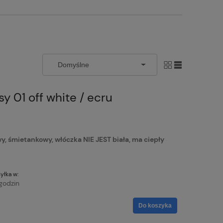
y 01 off white / ecru
śmietankowy, włóczka NIE JEST biała, ma ciepły
yłka w:
godzin
Do koszyka