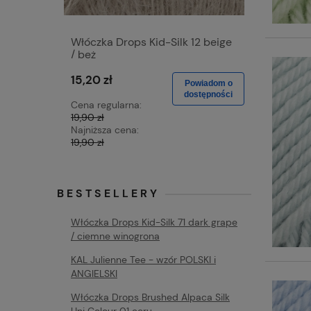
Włóczka Drops Kid-Silk 12 beige
Włóczka 
/ beż
blue / dż
15,20 zł
15,20 zł
Powiadom o
dostępności
Cena regularna:
Cena regu
19,90 zł
19,90 zł
Najniższa cena:
Najniższa 
19,90 zł
19,90 zł
BESTSELLERY
Włóczka Drops Kid-Silk 71 dark grape
/ ciemne winogrona
KAL Julienne Tee - wzór POLSKI i
ANGIELSKI
Włóczka Drops Brushed Alpaca Silk