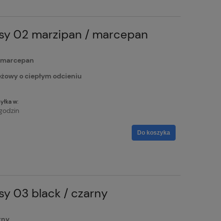
sy 02 marzipan / marcepan
/ marcepan
owy o ciepłym odcieniu
yłka w:
godzin
Do koszyka
y 03 black / czarny
arny