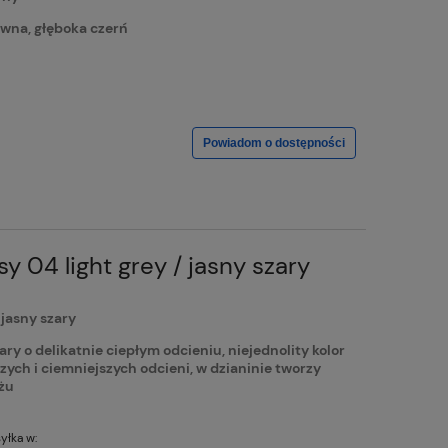
na, głęboka czerń
Powiadom o dostępności
 04 light grey / jasny szary
jasny szary
 o delikatnie ciepłym odcieniu, niejednolity kolor
zych i ciemniejszych odcieni, w dzianinie tworzy
żu
yłka w: