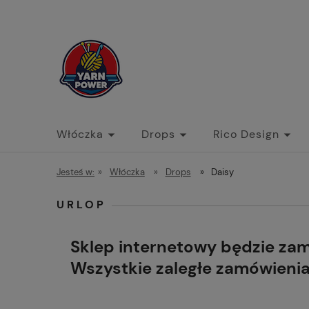
Włóczka
Drops
Rico Design
Jesteś w:
»
Włóczka
»
Drops
»
Daisy
URLOP
Sklep internetowy będzie za
Wszystkie zaległe zamówieni