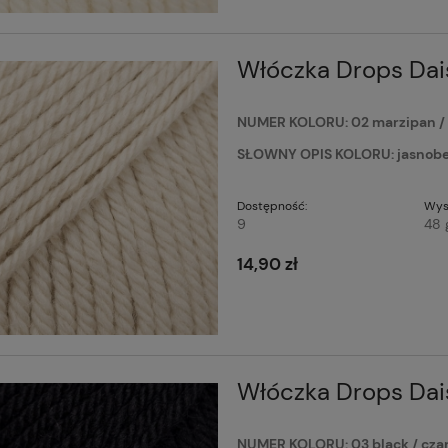
Włóczka Drops Dai
NUMER KOLORU: 02 marzipan 
SŁOWNY OPIS KOLORU: jasnobeż
Dostępność:
Wys
9
48 
14,90 zł
Włóczka Drops Dais
NUMER KOLORU: 03 black / cz