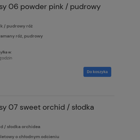
sy 06 powder pink / pudrowy
 / pudrowy róż
łamany róż, pudrowy
yłka w:
godzin
Do koszyka
y 07 sweet orchid / słodka
 / słodka orchidea
letowy o chłodnym odcieniu