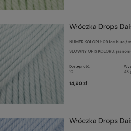
Drops Kid-Silk 27 jeans
Włóczka Drops Kid-Silk 66 dark
ins
olive / ciemna oliwka
Włóczka Drops Dais
15,20 zł
Do koszyka
Do koszyk
NUMER KOLORU: 09 ice blue / st
larna:
Cena regularna:
19,90 zł
SŁOWNY OPIS KOLORU: jasnonie
cena:
Najniższa cena:
19,90 zł
Dostępność:
Wys
10
48 
14,90 zł
Włóczka Drops Daisy