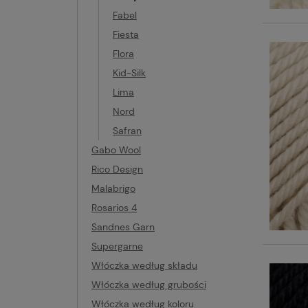
Fabel
Fiesta
Flora
Kid-Silk
Lima
Nord
Safran
Gabo Wool
Rico Design
Malabrigo
Rosarios 4
Sandnes Garn
Supergarne
Włóczka według składu
Włóczka według grubości
Włóczka według koloru