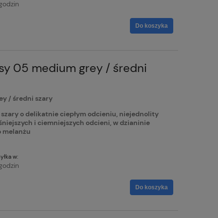
godzin
Do koszyka
sy 05 medium grey / średni
y / średni szary
ary o delikatnie ciepłym odcieniu, niejednolity
niejszych i ciemniejszych odcieni, w dzianinie
o melanżu
yłka w:
godzin
Do koszyka