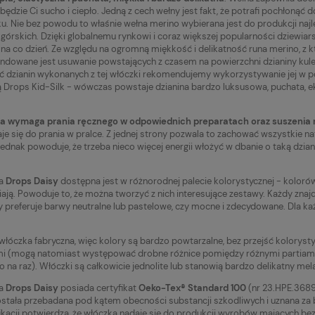
będzie Ci sucho i ciepło. Jedną z cech wełny jest fakt, że potrafi pochłonąć
u. Nie bez powodu to właśnie wełna merino wybierana jest do produkcji najl
órskich. Dzięki globalnemu rynkowi i coraz większej popularności dziewi
 na co dzień. Ze względu na ogromną miękkość i delikatność runa merino, z 
dowane jest usuwanie powstających z czasem na powierzchni dzianiny kul
ć dzianin wykonanych z tej włóczki rekomendujemy wykorzystywanie jej w p
 Drops Kid-Silk - wówczas powstaje dzianina bardzo luksusowa, puchata, e
a wymaga prania ręcznego w odpowiednich preparatach oraz suszenia n
aje się do prania w pralce. Z jednej strony pozwala to zachować wszystkie n
 jednak powoduje, że trzeba nieco więcej energii włożyć w dbanie o taką dzian
ka
Drops Daisy
dostępna jest w różnorodnej palecie kolorystycznej - kolorów 
iają. Powoduje to, że można tworzyć z nich interesujące zestawy. Każdy znajdz
y preferuje barwy neutralne lub pastelowe, czy mocne i zdecydowane. Dla k
 włóczka fabryczna, więc kolory są bardzo powtarzalne, bez przejść kolorys
 (mogą natomiast występować drobne różnice pomiędzy różnymi partiami fa
to na raz). Włóczki są całkowicie jednolite lub stanowią bardzo delikatny mela
ka
Drops Daisy
posiada certyfikat
Oeko-Tex® Standard 100
(nr 23.HPE.36896
została przebadana pod kątem obecności substancji szkodliwych i uznana za 
yfikacji potwierdza, że włóczka nadaje się do produkcji wyrobów mających bezp