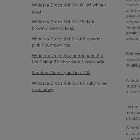
zawsze 
Włóczka Drops Kid-Silk 01 off white /
w dotyk
ecru
wysokog
cieszyć
Włóczka Drops Kid-Silk 15 dark
rekomen
brown / ciemny brąz
trwałoś
włóczką
Włóczka Drops Kid-Silk 63 powder
pink / pudrowy róż
Włóczk
Włóczka Drops Brushed Alpaca Silk
nie nad
Uni Colour 38 chocolate / czekolada
drugiej
Sandnes Garn Tynn Line 1015
Włócz
Włóczka Drops Kid-Silk 69 ruby wine
uzupełn
/ rubinowy
tego cz
Jest to
motkami
zrobić 
Włócz
to, że 
II cert