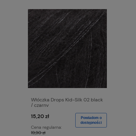
Włóczka Drops Kid-Silk 02 black
Włóczka 
/ czarny
wine / r
15,20 zł
15,20 zł
Powiadom o
dostępności
Cena regularna:
Cena regu
19,90 zł
19,90 zł