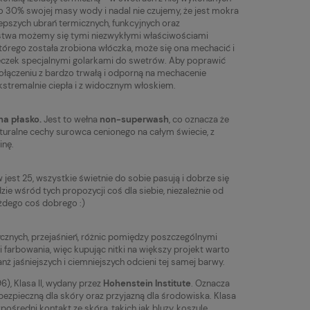
 do 30% swojej masy wody i nadal nie czujemy, że jest mokra
epszych ubrań termicznych, funkcyjnych oraz
arstwa możemy się tymi niezwykłymi właściwościami
którego została zrobiona włóczka, może się ona mechacić i
eczek specjalnymi golarkami do swetrów. Aby poprawić
ołączeniu z bardzo trwałą i odporną na mechacenie
kstremalnie ciepła i z widocznym włoskiem.
a płasko.
Jest to wełna
non-superwash
, co oznacza że
aturalne cechy surowca cenionego na całym świecie, z
inę.
jest 25, wszystkie świetnie do sobie pasują i dobrze się
ie wśród tych propozycji coś dla siebie, niezależnie od
ażdego coś dobrego :)
tycznych, przejaśnień, różnic pomiędzy poszczególnymi
rbowania, więc kupując nitki na większy projekt warto
nż jaśniejszych i ciemniejszych odcieni tej samej barwy.
), Klasa II, wydany przez
Hohenstein Institute
. Oznacza
bezpieczną dla skóry oraz przyjazną dla środowiska. Klasa
ośredni kontakt ze skórą, takich jak bluzy, koszule,