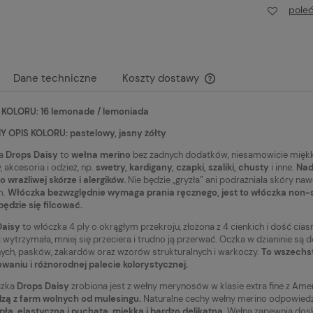
cena:
Najniższa cena:
pole
19,90 zł
Dane techniczne
Koszty dostawy
KOLORU: 16 lemonade / lemoniada
Cena nie zawiera ewen
płatności
 OPIS KOLORU: pastelowy, jasny żółty
ka
Drops Daisy
to
wełna merino
bez żadnych dodatków, niesamowicie miękka 
, akcesoria i odzież, np.
swetry, kardigany, czapki, szaliki, chusty
i inne.
Nad
o wrażliwej skórze i alergików.
Nie będzie „gryzła” ani podrażniała skóry n
m.
Włóczka bezwzględnie wymaga prania ręcznego, jest to włóczka no
będzie się filcować.
Daisy
to włóczka 4 ply o okrągłym przekroju, złożona z 4 cienkich i dość ciasn
j wytrzymała, mniej się przeciera i trudno ją przerwać. Oczka w dzianinie są
ych, pasków, żakardów oraz wzorów strukturalnych i warkoczy.
To wszechst
waniu i różnorodnej palecie kolorystycznej.
zka
Drops Daisy
zrobiona jest z wełny merynosów w klasie extra fine z Ame
zą z farm wolnych od mulesingu.
Naturalne cechy wełny merino odpowiedzi
epła, elastyczna i puchata, miękka i bardzo delikatna
. Wełna zapewnia dosk