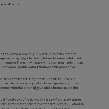
Najniższa cena:
Najniższa cena:
ć znajomemu
19,90 zł
10,90 zł
tualnych kosztów
i delikatna. Nadaje się na wszelkie jesienno-zimowe
aje się na wyroby dla dzieci, także dla niemowląt, osób
awet osobom, które przy innych włóczkach mogą mieć z tym
n-superwash i poddawana gwałtownemu procesowi
o skręconych nitek. Dzięki takiej konstrukcji jest ona
 dobrze zdefiniowane, więc włóczka nadaje się do wzorów
ronna włóczka średniej grubości o bardzo szerokim
ryki Południowej.
Produkowana jest w Peru, a zwierzęta
ane są za fantastyczne właściwości tej przędzy -
włóczka
onałą izolację termiczną - w swetrach z niej wykonanych