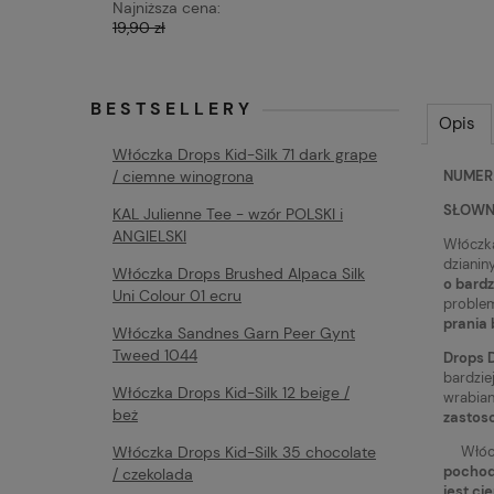
Najniższa cena:
Najniższa 
19,90 zł
19,90 zł
BESTSELLERY
Opis
Włóczka Drops Kid-Silk 71 dark grape
NUMER 
/ ciemne winogrona
SŁOWNY
KAL Julienne Tee - wzór POLSKI i
ANGIELSKI
Włócz
dzianiny
Włóczka Drops Brushed Alpaca Silk
o bardz
Uni Colour 01 ecru
proble
prania 
Włóczka Sandnes Garn Peer Gynt
Tweed 1044
Drops 
bardzie
Włóczka Drops Kid-Silk 12 beige /
wrabian
beż
zastoso
Włóc
Włóczka Drops Kid-Silk 35 chocolate
pochod
/ czekolada
jest ci