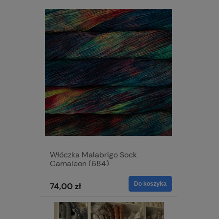
Włóczka Malabrigo Sock
Camaleon (684)
Do koszyka
74,00 zł