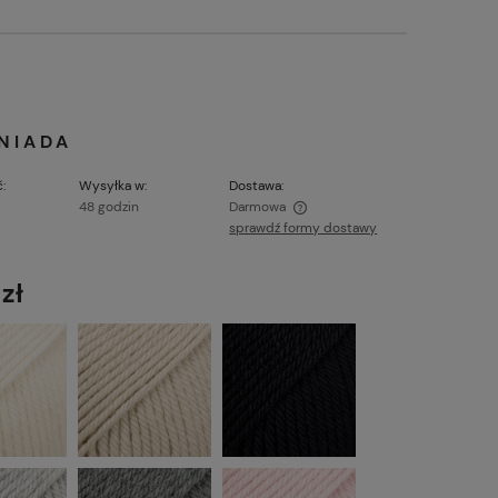
NIADA
:
Wysyłka w:
Dostawa:
48 godzin
Darmowa
sprawdź formy dostawy
Cena nie zawiera ewentualnych kosztów
płatności
zł