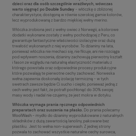
dzieci oraz dla osób szczególnie wrażliwych, wówczas
warto sięgnąć po
Double Sunday
- włóczkę o zbliżonej
charakterystyce, dostępną w równie szerokiej gamie kolorów,
lecz wyprodukowaną z bardzo miękkiej wełny merino.
Włóczka zrobiona jest z wełny owiec z Norwegii, a kolorowe
dodatki wykonane zostały z wełny pochodzącej z Peru, co
gwarantuje fantastyczne właściwości izolacyjne oraz dużą
trwałość wykonanych z niej wyrobów. To dzianiny na lata,
ponieważ włóczka nie mechaci się, nie filcuje, ani nie rozciąga
pod wpływem noszenia, dzianiny zachowują pierwotny kształt
i fason ze względu na naturalną elastyczność materiału z
którego powstała oraz odpowiednie procesy produkcyjne
które pozwalają te pierwotne cechy zachować. Norweska
wełna zapewnia doskonałą izolację termiczną - w tych
swetrach zawsze będzie Ci sucho i ciepło, ponieważ jedną z
cech wełny jest fakt, że potrafi pochłonąć do 30% swojej
masy wody i nadal nie czujemy, że jest mokra w dotyku.
Włóczka wymaga prania ręcznego odpowiednich
preparatach oraz suszenia na płasko.
Do prania polecamy
WoolWash
- mydło do dzianiny wyprodukowane z naturalnych
składników z dużą zawartością lanoliny, pakowane bez
plastiku. Jest to wełna non-superwash. Z jednej strony
pozwala to zachować wszystkie naturalne cechy surowca,