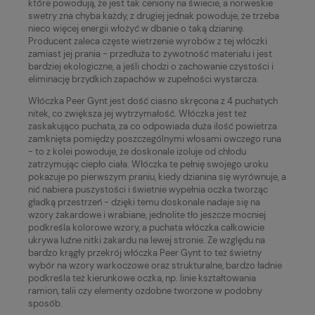
które powodują, że jest tak ceniony na świecie, a norweskie
swetry zna chyba każdy, z drugiej jednak powoduje, że trzeba
nieco więcej energii włożyć w dbanie o taką dzianinę.
Producent zaleca częste wietrzenie wyrobów z tej włóczki
zamiast jej prania - przedłuża to żywotność materiału i jest
bardziej ekologiczne, a jeśli chodzi o zachowanie czystości i
eliminację brzydkich zapachów w zupełności wystarcza.
Włóczka Peer Gynt jest dość ciasno skręcona z 4 puchatych
nitek, co zwiększa jej wytrzymałość. Włóczka jest też
zaskakująco puchata, za co odpowiada duża ilość powietrza
zamknięta pomiędzy poszczególnymi włosami owczego runa
- to z kolei powoduje, że doskonale izoluje od chłodu
zatrzymując ciepło ciała. Włóczka te pełnię swojego uroku
pokazuje po pierwszym praniu, kiedy dzianina się wyrównuje, a
nić nabiera puszystości i świetnie wypełnia oczka tworząc
gładką przestrzeń - dzięki temu doskonale nadaje się na
wzory żakardowe i wrabiane, jednolite tło jeszcze mocniej
podkreśla kolorowe wzory, a puchata włóczka całkowicie
ukrywa luźne nitki żakardu na lewej stronie. Ze względu na
bardzo krągły przekrój włóczka Peer Gynt to też świetny
wybór na wzory warkoczowe oraz strukturalne, bardzo ładnie
podkreśla też kierunkowe oczka, np. linie kształtowania
ramion, talii czy elementy ozdobne tworzone w podobny
sposób.