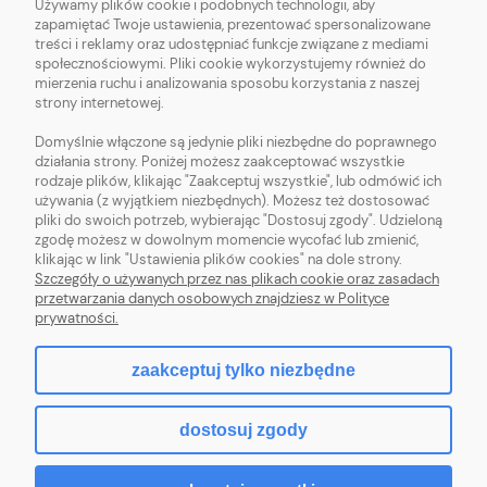
Używamy plików cookie i podobnych technologii, aby
O NAS
zapamiętać Twoje ustawienia, prezentować spersonalizowane
treści i reklamy oraz udostępniać funkcje związane z mediami
OBSŁUGA KLIENTA
społecznościowymi. Pliki cookie wykorzystujemy również do
mierzenia ruchu i analizowania sposobu korzystania z naszej
strony internetowej.
POMOC
Domyślnie włączone są jedynie pliki niezbędne do poprawnego
działania strony. Poniżej możesz zaakceptować wszystkie
MOJE KONTO
rodzaje plików, klikając "Zaakceptuj wszystkie", lub odmówić ich
używania (z wyjątkiem niezbędnych). Możesz też dostosować
pliki do swoich potrzeb, wybierając "Dostosuj zgody". Udzieloną
zgodę możesz w dowolnym momencie wycofać lub zmienić,
klikając w link "Ustawienia plików cookies" na dole strony.
Szczegóły o używanych przez nas plikach cookie oraz zasadach
Sklep z włóczką. Internetowa pasmanteria. Włóczki wełniane. Włóczki
przetwarzania danych osobowych znajdziesz w Polityce
bawełniane. Tanie włóczki. Włóczki ręcznie farbowane.
prywatności.
zaakceptuj tylko niezbędne
pokaż pełną wersję strony
dostosuj zgody
Sklep internetowy Shoper.pl