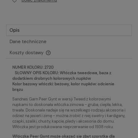
poleć znajomemu
Opis
Dane techniczne
Koszty dostawy
Cena nie zawiera ewentualnych kosztów płatności
NUMER KOLORU: 2720
SŁOWNY OPIS KOLORU: Włóczka tweedowa, baza z
dodatkiem drobnych kolorowych nupków
Kolor bazowy włóczki: beżowy, kolor nupków: odcienie
brązu
Sandnes Garn Peer Gynt w wersji Tweed z kolorowymi
nupkami to doskonała włóczka zimowa - gruba, ciepła, lekka,
trwała. Doskonale nadaje się na wszelkiego rodzaju akcesoria i
odzież na jesień i zimę - można zrobić z niej swetry i kardigany,
czapki, szaliki, chusty, kapcie, pledy i akcesoria do domu.
Włóczka jest produkowana nieprzerwanie od 1938 roku.
Włóczka Peer Gynt może okazać się zbyt szorstka dla