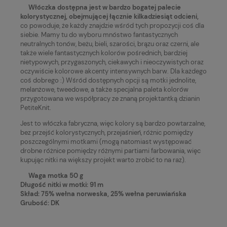
Włóczka dostępna jest w bardzo bogatej palecie
kolorystycznej, obejmującej łącznie kilkadziesiąt odcieni,
co powoduje, że każdy znajdzie wśród tych propozycji coś dla
siebie. Mamy tu do wyboru mnóstwo fantastycznych
neutralnych tonów, beżu, bieli, szarości, brązu oraz czerni, ale
także wiele fantastycznych kolorów pośrednich, bardziej
nietypowych, przygaszonych, ciekawych i nieoczywistych oraz
oczywiście kolorowe akcenty intensywnych barw. Dla każdego
coś dobrego :) Wśród dostępnych opcji są motki jednolite,
melanżowe, tweedowe, a także specjalna paleta kolorów
przygotowana we współpracy ze znaną projektantką dzianin
PetiteKnit.
Jest to włóczka fabryczna, więc kolory są bardzo powtarzalne,
bez przejść kolorystycznych, przejaśnień, różnic pomiędzy
poszczególnymi motkami (mogą natomiast występować
drobne różnice pomiędzy różnymi partiami farbowania, więc
kupując nitki na większy projekt warto zrobić to na raz).
Waga motka 50 g
Długość nitki w motki: 91 m
Skład: 75% wełna norweska, 25% wełna peruwiańska
Grubość: DK