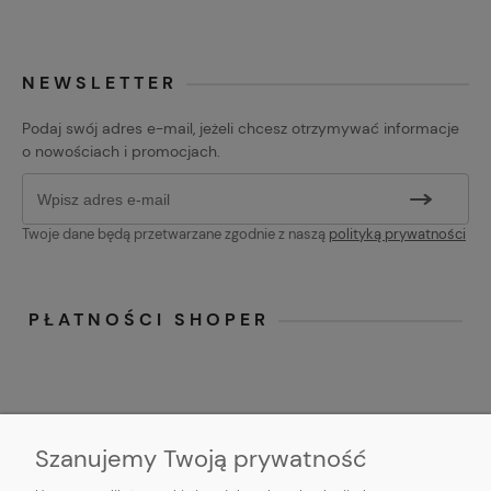
NEWSLETTER
Podaj swój adres e-mail, jeżeli chcesz otrzymywać informacje
o nowościach i promocjach.
Twoje dane będą przetwarzane zgodnie z naszą
polityką prywatności
PŁATNOŚCI SHOPER
Szanujemy Twoją prywatność