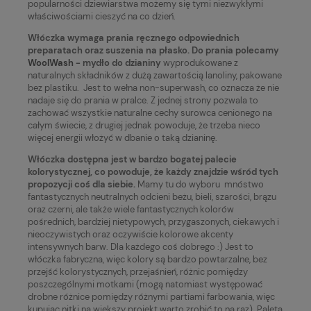
popularności dziewiarstwa możemy się tymi niezwykłymi
właściwościami cieszyć na co dzień.
Włóczka wymaga prania ręcznego odpowiednich
preparatach oraz suszenia na płasko. Do prania polecamy
WoolWash
- mydło do dzianiny
wyprodukowane z
naturalnych składników z dużą zawartością lanoliny, pakowane
bez plastiku. Jest to wełna non-superwash, co oznacza że nie
nadaje się do prania w pralce. Z jednej strony pozwala to
zachować wszystkie naturalne cechy surowca cenionego na
całym świecie, z drugiej jednak powoduje, że trzeba nieco
więcej energii włożyć w dbanie o taką dzianinę.
Włóczka dostępna jest w bardzo bogatej palecie
kolorystycznej, co powoduje, że każdy znajdzie wśród tych
propozycji coś dla siebie.
Mamy tu do wyboru mnóstwo
fantastycznych neutralnych odcieni beżu, bieli, szarości, brązu
oraz czerni, ale także wiele fantastycznych kolorów
pośrednich, bardziej nietypowych, przygaszonych, ciekawych i
nieoczywistych oraz oczywiście kolorowe akcenty
intensywnych barw. Dla każdego coś dobrego :) Jest to
włóczka fabryczna, więc kolory są bardzo powtarzalne, bez
przejść kolorystycznych, przejaśnień, różnic pomiędzy
poszczególnymi motkami (mogą natomiast występować
drobne różnice pomiędzy różnymi partiami farbowania, więc
kupując nitki na większy projekt warto zrobić to na raz). Paleta