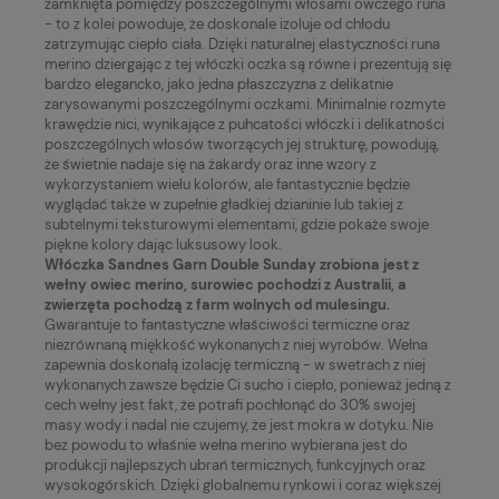
zamknięta pomiędzy poszczególnymi włosami owczego runa
- to z kolei powoduje, że doskonale izoluje od chłodu
zatrzymując ciepło ciała. Dzięki naturalnej elastyczności runa
merino dziergając z tej włóczki oczka są równe i prezentują się
bardzo elegancko, jako jedna płaszczyzna z delikatnie
zarysowanymi poszczególnymi oczkami. Minimalnie rozmyte
krawędzie nici, wynikające z puhcatości włóczki i delikatności
poszczególnych włosów tworzących jej strukturę, powodują,
że świetnie nadaje się na żakardy oraz inne wzory z
wykorzystaniem wielu kolorów, ale fantastycznie będzie
wyglądać także w zupełnie gładkiej dzianinie lub takiej z
subtelnymi teksturowymi elementami, gdzie pokaże swoje
piękne kolory dając luksusowy look.
Włóczka Sandnes Garn Double Sunday zrobiona jest z
wełny owiec merino, surowiec pochodzi z Australii, a
zwierzęta pochodzą z farm wolnych od mulesingu.
Gwarantuje to fantastyczne właściwości termiczne oraz
niezrównaną miękkość wykonanych z niej wyrobów. Wełna
zapewnia doskonałą izolację termiczną - w swetrach z niej
wykonanych zawsze będzie Ci sucho i ciepło, ponieważ jedną z
cech wełny jest fakt, że potrafi pochłonąć do 30% swojej
masy wody i nadal nie czujemy, że jest mokra w dotyku. Nie
bez powodu to właśnie wełna merino wybierana jest do
produkcji najlepszych ubrań termicznych, funkcyjnych oraz
wysokogórskich. Dzięki globalnemu rynkowi i coraz większej