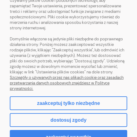
Używamy plików cookie i podobnych technologii, aby
O NAS
zapamiętać Twoje ustawienia, prezentować spersonalizowane
treści i reklamy oraz udostępniać funkcje związane z mediami
OBSŁUGA KLIENTA
społecznościowymi. Pliki cookie wykorzystujemy również do
mierzenia ruchu i analizowania sposobu korzystania z naszej
strony internetowej.
POMOC
Domyślnie włączone są jedynie pliki niezbędne do poprawnego
działania strony. Poniżej możesz zaakceptować wszystkie
MOJE KONTO
rodzaje plików, klikając "Zaakceptuj wszystkie", lub odmówić ich
używania (z wyjątkiem niezbędnych). Możesz też dostosować
pliki do swoich potrzeb, wybierając "Dostosuj zgody". Udzieloną
zgodę możesz w dowolnym momencie wycofać lub zmienić,
klikając w link "Ustawienia plików cookies" na dole strony.
Szczegóły o używanych przez nas plikach cookie oraz zasadach
Sklep z włóczką. Internetowa pasmanteria. Włóczki wełniane. Włóczki
przetwarzania danych osobowych znajdziesz w Polityce
bawełniane. Tanie włóczki. Włóczki ręcznie farbowane.
prywatności.
zaakceptuj tylko niezbędne
pokaż pełną wersję strony
dostosuj zgody
Sklep internetowy Shoper.pl
zaakceptuj wszystkie