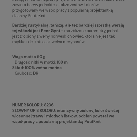
zawiera barwy jednolite, a także zestaw kolorów
przygotowany we współpracy z popularną projektantką
dzianiny PetiteKnit
Bardziej rustykalną, tańszą, ale też bardziej szorstką wersją
tej włóczki jest
Peer Gynt
- ma zbliżone parametry, jednak
jest zrobiony z wełny norweskich owiec, która nie jest tak
miękka i delikatna jak wełna merynosów.
Waga motka 50 g
Długość nitki w motki: 108 m
Skład: 100% wełna merino
Grubość: DK
NUMER KOLORU: 8236
SŁOWNY OPIS KOLORU: intensywny zielony, kolor świeżej
wiosennej trawy i młodych listków, odcień powstał we
współpracy z popularną projektantką PetitKnit