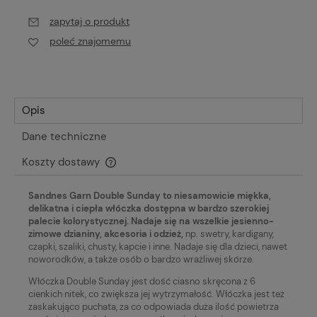
zapytaj o produkt
poleć znajomemu
Opis
Dane techniczne
Koszty dostawy
Cena nie zawiera ewentualnych kosztów płatności
Sandnes Garn Double Sunday to niesamowicie miękka,
delikatna i ciepła włóczka dostępna w bardzo szerokiej
palecie kolorystycznej. Nadaje się na wszelkie jesienno-
zimowe dzianiny, akcesoria i odzież,
np. swetry, kardigany,
czapki, szaliki, chusty, kapcie i inne. Nadaje się dla dzieci, nawet
noworodków, a także osób o bardzo wrażliwej skórze.
Włóczka Double Sunday jest dość ciasno skręcona z 6
cienkich nitek, co zwiększa jej wytrzymałość. Włóczka jest też
zaskakująco puchata, za co odpowiada duża ilość powietrza