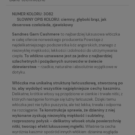
NUMER KOLORU: 3082
SŁOWNY OPIS KOLORU: ciemny, głęboki brąz, jak
deserowa czekolada, zjawiskowy
Sandnes Garn Cashmere
to najbardziej luksusowa włóczka
w całej ofercie norweskiego producenta Powstaje z
najdelikatniejszego podszerstka kóz angorskich, znanego z
niezwykłej miękkości, lekkości i zdolności do utrzymywania
ciepła.
To włókno uznawane jest za jedno z najbardziej
szlachetnych i pożądanych surowców w świecie
dziewiarstwa
– rzadkie, naturalne i absolutnie wyjątkowe w
dotyku.
Włóczka ma unikalną strukturę łańcuszkową, stworzoną po
to, aby wydobyć wszystkie najpiękniejsze cechy kaszmiru.
Delikatne, krótkie włosy są przędzione w cienkie i trwałe nitki, z
których następnie formuje się luźny łańcuszek. Dzięki temu
włóczka jest nie tylko puszysta, ale też lekka, trwała i odporna
na rozciąganie.
Ta konstrukcja sprawia, że dzianiny z niej
wykonane zyskują niezwykłą miękkość i subtelny,
rozproszony połysk – delikatny włosek otula powierzchnię
nitki, tworząc efekt luksusowej mgiełki.
Właśnie ta cecha
wyróżnia kaszmir spośród innych włókien: dzianina wygląda