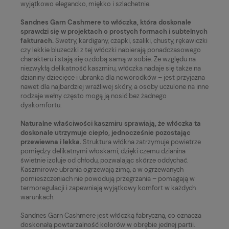
wyjątkowo elegancko, miękko i szlachetnie.
Sandnes Garn Cashmere to włóczka, która doskonale
sprawdzi się w projektach o prostych formach i subtelnych
fakturach.
Swetry, kardigany, czapki, szaliki, chusty, rękawiczki
czy lekkie bluzeczki z tej włóczki nabierają ponadczasowego
charakteru i stają się ozdobą samą w sobie. Ze względu na
niezwykłą delikatność kaszmiru, włóczka nadaje się także na
dzianiny dziecięce i ubranka dla noworodków – jest przyjazna
nawet dla najbardziej wrażliwej skóry, a osoby uczulone na inne
rodzaje wełny często mogą ją nosić bez żadnego
dyskomfortu.
Naturalne właściwości kaszmiru sprawiają, że włóczka ta
doskonale utrzymuje ciepło, jednocześnie pozostając
przewiewna i lekka.
Struktura włókna zatrzymuje powietrze
pomiędzy delikatnymi włoskami, dzięki czemu dzianina
świetnie izoluje od chłodu, pozwalając skórze oddychać.
Kaszmirowe ubrania ogrzewają zimą, a w ogrzewanych
pomieszczeniach nie powodują przegrzania – pomagają w
termoregulacji i zapewniają wyjątkowy komfort w każdych
warunkach.
Sandnes Garn Cashmere jest włóczką fabryczną, co oznacza
doskonałą powtarzalność kolorów w obrębie jednej partii.