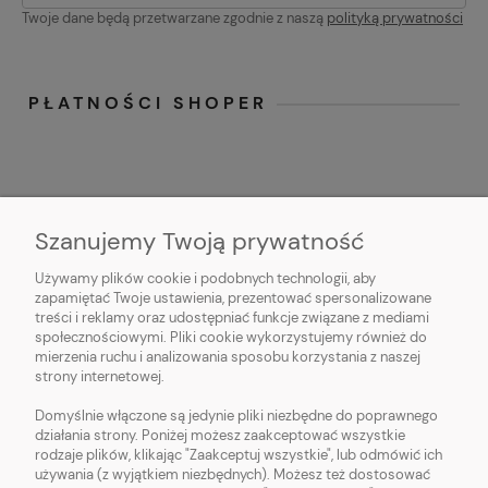
Twoje dane będą przetwarzane zgodnie z naszą
polityką prywatności
PŁATNOŚCI SHOPER
Szanujemy Twoją prywatność
Używamy plików cookie i podobnych technologii, aby
O NAS
zapamiętać Twoje ustawienia, prezentować spersonalizowane
treści i reklamy oraz udostępniać funkcje związane z mediami
OBSŁUGA KLIENTA
społecznościowymi. Pliki cookie wykorzystujemy również do
mierzenia ruchu i analizowania sposobu korzystania z naszej
strony internetowej.
POMOC
Domyślnie włączone są jedynie pliki niezbędne do poprawnego
działania strony. Poniżej możesz zaakceptować wszystkie
MOJE KONTO
rodzaje plików, klikając "Zaakceptuj wszystkie", lub odmówić ich
używania (z wyjątkiem niezbędnych). Możesz też dostosować