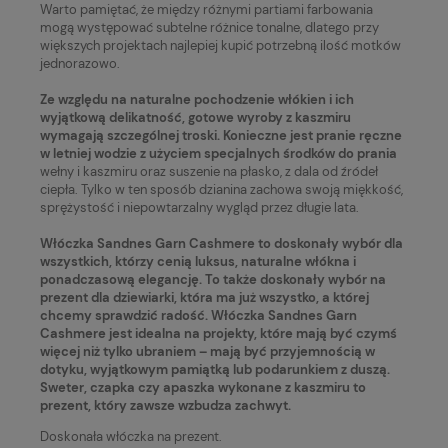
Warto pamiętać, że między różnymi partiami farbowania
mogą występować subtelne różnice tonalne, dlatego przy
większych projektach najlepiej kupić potrzebną ilość motków
jednorazowo.
Ze względu na naturalne pochodzenie włókien i ich
wyjątkową delikatność, gotowe wyroby z kaszmiru
wymagają szczególnej troski. Konieczne jest pranie ręczne
w letniej wodzie z użyciem specjalnych środków do prania
wełny i kaszmiru oraz suszenie na płasko, z dala od źródeł
ciepła. Tylko w ten sposób dzianina zachowa swoją miękkość,
sprężystość i niepowtarzalny wygląd przez długie lata.
Włóczka Sandnes Garn Cashmere to doskonały wybór dla
wszystkich, którzy cenią luksus, naturalne włókna i
ponadczasową elegancję. To także doskonały wybór na
prezent dla dziewiarki, która ma już wszystko, a której
chcemy sprawdzić radość. Włóczka Sandnes Garn
Cashmere jest idealna na projekty, które mają być czymś
więcej niż tylko ubraniem – mają być przyjemnością w
dotyku, wyjątkowym pamiątką lub podarunkiem z duszą.
Sweter, czapka czy apaszka wykonane z kaszmiru to
prezent, który zawsze wzbudza zachwyt.
Doskonała włóczka na prezent.