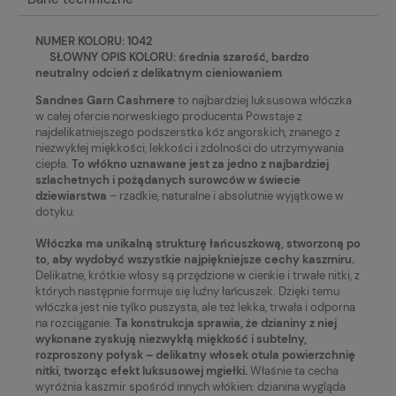
NUMER KOLORU: 1042
SŁOWNY OPIS KOLORU: średnia szarość, bardzo
neutralny odcień z delikatnym cieniowaniem
Sandnes Garn Cashmere
to najbardziej luksusowa włóczka
w całej ofercie norweskiego producenta Powstaje z
najdelikatniejszego podszerstka kóz angorskich, znanego z
niezwykłej miękkości, lekkości i zdolności do utrzymywania
ciepła.
To włókno uznawane jest za jedno z najbardziej
szlachetnych i pożądanych surowców w świecie
dziewiarstwa
– rzadkie, naturalne i absolutnie wyjątkowe w
dotyku.
Włóczka ma unikalną strukturę łańcuszkową, stworzoną po
to, aby wydobyć wszystkie najpiękniejsze cechy kaszmiru.
Delikatne, krótkie włosy są przędzione w cienkie i trwałe nitki, z
których następnie formuje się luźny łańcuszek. Dzięki temu
włóczka jest nie tylko puszysta, ale też lekka, trwała i odporna
na rozciąganie.
Ta konstrukcja sprawia, że dzianiny z niej
wykonane zyskują niezwykłą miękkość i subtelny,
rozproszony połysk – delikatny włosek otula powierzchnię
nitki, tworząc efekt luksusowej mgiełki.
Właśnie ta cecha
wyróżnia kaszmir spośród innych włókien: dzianina wygląda