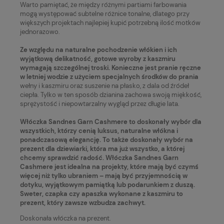
Warto pamiętać, że między różnymi partiami farbowania
mogą występować subtelne różnice tonalne, dlatego przy
większych projektach najlepiej kupić potrzebną ilość motków
jednorazowo.
Ze względu na naturalne pochodzenie włókien i ich
wyjątkową delikatność, gotowe wyroby z kaszmiru
wymagają szczególnej troski. Konieczne jest pranie ręczne
w letniej wodzie z użyciem specjalnych środków do prania
wełny i kaszmiru oraz suszenie na płasko, z dala od źródeł
ciepła. Tylko w ten sposób dzianina zachowa swoją miękkość,
sprężystość i niepowtarzalny wygląd przez długie lata.
Włóczka Sandnes Garn Cashmere to doskonały wybór dla
wszystkich, którzy cenią luksus, naturalne włókna i
ponadczasową elegancję. To także doskonały wybór na
prezent dla dziewiarki, która ma już wszystko, a której
chcemy sprawdzić radość. Włóczka Sandnes Garn
Cashmere jest idealna na projekty, które mają być czymś
więcej niż tylko ubraniem – mają być przyjemnością w
dotyku, wyjątkowym pamiątką lub podarunkiem z duszą.
Sweter, czapka czy apaszka wykonane z kaszmiru to
prezent, który zawsze wzbudza zachwyt.
Doskonała włóczka na prezent.