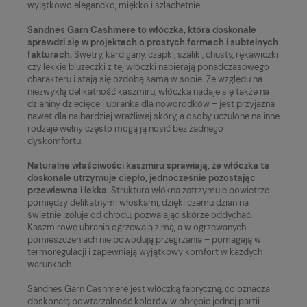
wyjątkowo elegancko, miękko i szlachetnie.
Sandnes Garn Cashmere to włóczka, która doskonale
sprawdzi się w projektach o prostych formach i subtelnych
fakturach.
Swetry, kardigany, czapki, szaliki, chusty, rękawiczki
czy lekkie bluzeczki z tej włóczki nabierają ponadczasowego
charakteru i stają się ozdobą samą w sobie. Ze względu na
niezwykłą delikatność kaszmiru, włóczka nadaje się także na
dzianiny dziecięce i ubranka dla noworodków – jest przyjazna
nawet dla najbardziej wrażliwej skóry, a osoby uczulone na inne
rodzaje wełny często mogą ją nosić bez żadnego
dyskomfortu.
Naturalne właściwości kaszmiru sprawiają, że włóczka ta
doskonale utrzymuje ciepło, jednocześnie pozostając
przewiewna i lekka.
Struktura włókna zatrzymuje powietrze
pomiędzy delikatnymi włoskami, dzięki czemu dzianina
świetnie izoluje od chłodu, pozwalając skórze oddychać.
Kaszmirowe ubrania ogrzewają zimą, a w ogrzewanych
pomieszczeniach nie powodują przegrzania – pomagają w
termoregulacji i zapewniają wyjątkowy komfort w każdych
warunkach.
Sandnes Garn Cashmere jest włóczką fabryczną, co oznacza
doskonałą powtarzalność kolorów w obrębie jednej partii.