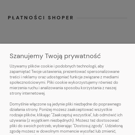
PŁATNOŚCI SHOPER
Szanujemy Twoją prywatność
Używamy plików cookie i podobnych technologii, aby
O NAS
zapamiętać Twoje ustawienia, prezentować spersonalizowane
treści i reklamy oraz udostępniać funkcje związane z mediami
OBSŁUGA KLIENTA
społecznościowymi. Pliki cookie wykorzystujemy również do
mierzenia ruchu i analizowania sposobu korzystania z naszej
strony internetowej.
POMOC
Domyślnie włączone są jedynie pliki niezbędne do poprawnego
działania strony. Poniżej możesz zaakceptować wszystkie
MOJE KONTO
rodzaje plików, klikając "Zaakceptuj wszystkie", lub odmówić ich
używania (z wyjątkiem niezbędnych). Możesz też dostosować
pliki do swoich potrzeb, wybierając "Dostosuj zgody". Udzieloną
zgodę możesz w dowolnym momencie wycofać lub zmienić,