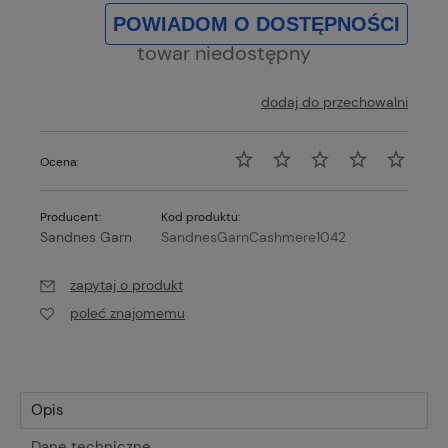
POWIADOM O DOSTĘPNOŚCI
towar niedostępny
dodaj do przechowalni
Ocena:
Producent:
Kod produktu:
Sandnes Garn
SandnesGarnCashmere1042
zapytaj o produkt
poleć znajomemu
Opis
Dane techniczne