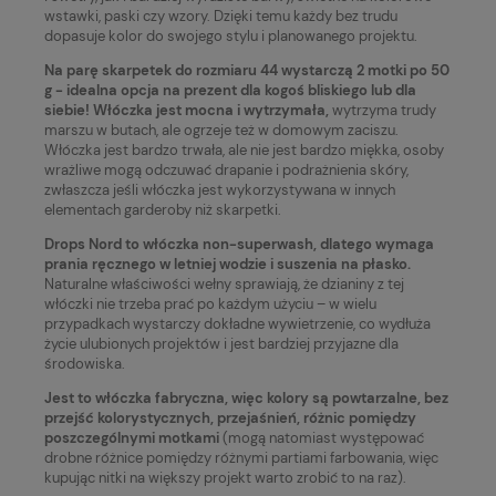
wstawki, paski czy wzory. Dzięki temu każdy bez trudu
dopasuje kolor do swojego stylu i planowanego projektu.
Na parę skarpetek do rozmiaru 44 wystarczą 2 motki po 50
g - idealna opcja na prezent dla kogoś bliskiego lub dla
siebie! Włóczka jest mocna i wytrzymała,
wytrzyma trudy
marszu w butach, ale ogrzeje też w domowym zaciszu.
Włóczka jest bardzo trwała, ale nie jest bardzo miękka, osoby
wrażliwe mogą odczuwać drapanie i podrażnienia skóry,
zwłaszcza jeśli włóczka jest wykorzystywana w innych
elementach garderoby niż skarpetki.
Drops Nord to włóczka non-superwash, dlatego wymaga
prania ręcznego w letniej wodzie i suszenia na płasko.
Naturalne właściwości wełny sprawiają, że dzianiny z tej
włóczki nie trzeba prać po każdym użyciu – w wielu
przypadkach wystarczy dokładne wywietrzenie, co wydłuża
życie ulubionych projektów i jest bardziej przyjazne dla
środowiska.
Jest to włóczka fabryczna, więc kolory są powtarzalne, bez
przejść kolorystycznych, przejaśnień, różnic pomiędzy
poszczególnymi motkami
(mogą natomiast występować
drobne różnice pomiędzy różnymi partiami farbowania, więc
kupując nitki na większy projekt warto zrobić to na raz).