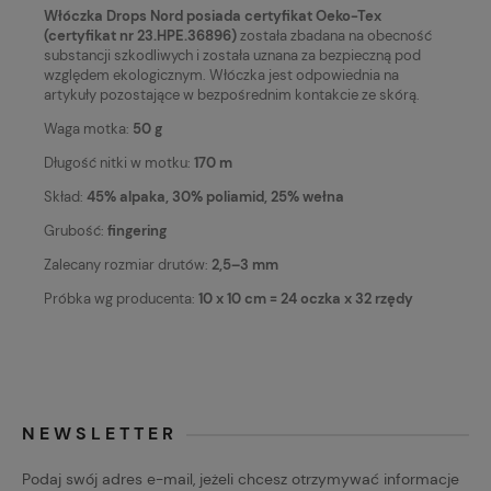
Włóczka Drops Nord posiada certyfikat Oeko-Tex
(certyfikat nr 23.HPE.36896)
została zbadana na obecność
substancji szkodliwych i została uznana za bezpieczną pod
względem ekologicznym. Włóczka jest odpowiednia na
artykuły pozostające w bezpośrednim kontakcie ze skórą.
Waga motka:
50 g
Długość nitki w motku:
170 m
Skład:
45% alpaka, 30% poliamid, 25% wełna
Grubość:
fingering
Zalecany rozmiar drutów:
2,5–3 mm
Próbka wg producenta:
10 x 10 cm = 24 oczka x 32 rzędy
NEWSLETTER
Podaj swój adres e-mail, jeżeli chcesz otrzymywać informacje