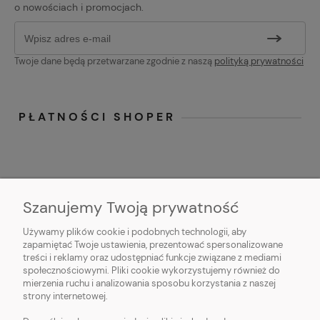
o nowościach i promocjach.
Twoje dane będą przetwarzane zgodnie z naszą
polityką prywatności
PŁATNOŚCI SHOPER
Szanujemy Twoją prywatność
Używamy plików cookie i podobnych technologii, aby
O NAS
zapamiętać Twoje ustawienia, prezentować spersonalizowane
treści i reklamy oraz udostępniać funkcje związane z mediami
OBSŁUGA KLIENTA
społecznościowymi. Pliki cookie wykorzystujemy również do
mierzenia ruchu i analizowania sposobu korzystania z naszej
strony internetowej.
POMOC