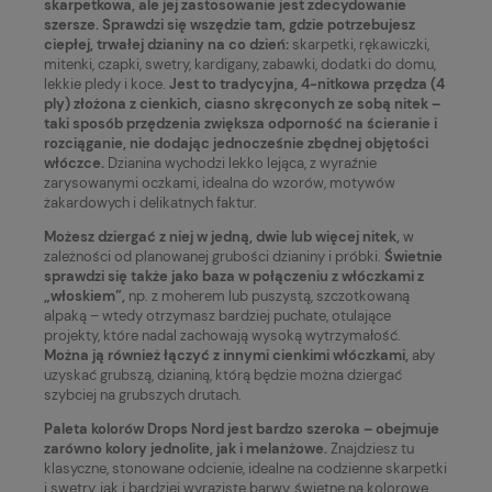
skarpetkowa, ale jej zastosowanie jest zdecydowanie
szersze. Sprawdzi się wszędzie tam, gdzie potrzebujesz
ciepłej, trwałej dzianiny na co dzień:
skarpetki, rękawiczki,
mitenki, czapki, swetry, kardigany, zabawki, dodatki do domu,
lekkie pledy i koce.
Jest to tradycyjna, 4-nitkowa przędza (4
ply) złożona z cienkich, ciasno skręconych ze sobą nitek –
taki sposób przędzenia zwiększa odporność na ścieranie i
rozciąganie, nie dodając jednocześnie zbędnej objętości
włóczce.
Dzianina wychodzi lekko lejąca, z wyraźnie
zarysowanymi oczkami, idealna do wzorów, motywów
żakardowych i delikatnych faktur.
Możesz dziergać z niej w jedną, dwie lub więcej nitek,
w
zależności od planowanej grubości dzianiny i próbki.
Świetnie
sprawdzi się także jako baza w połączeniu z włóczkami z
„włoskiem”,
np. z moherem lub puszystą, szczotkowaną
alpaką – wtedy otrzymasz bardziej puchate, otulające
projekty, które nadal zachowają wysoką wytrzymałość.
Można ją również łączyć z innymi cienkimi włóczkami,
aby
uzyskać grubszą, dzianiną, którą będzie można dziergać
szybciej na grubszych drutach.
Paleta kolorów Drops Nord jest bardzo szeroka – obejmuje
zarówno kolory jednolite, jak i melanżowe.
Znajdziesz tu
klasyczne, stonowane odcienie, idealne na codzienne skarpetki
i swetry, jak i bardziej wyraziste barwy, świetne na kolorowe