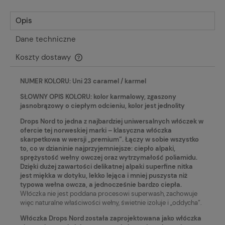
Opis
Dane techniczne
Koszty dostawy
Cena nie zawiera ewentualnych kosztów płatności
NUMER KOLORU: Uni 23 caramel / karmel
SŁOWNY OPIS KOLORU: kolor karmalowy, zgaszony
jasnobrązowy o ciepłym odcieniu, kolor jest jednolity
Drops Nord to jedna z najbardziej uniwersalnych włóczek w
ofercie tej norweskiej marki – klasyczna włóczka
skarpetkowa w wersji „premium”. Łączy w sobie wszystko
to, co w dzianinie najprzyjemniejsze: ciepło alpaki,
sprężystość wełny owczej oraz wytrzymałość poliamidu.
Dzięki dużej zawartości delikatnej alpaki superfine nitka
jest miękka w dotyku, lekko lejąca i mniej puszysta niż
typowa wełna owcza, a jednocześnie bardzo ciepła.
Włóczka nie jest poddana procesowi superwash, zachowuje
więc naturalne właściwości wełny, świetnie izoluje i „oddycha”.
Włóczka Drops Nord została zaprojektowana jako włóczka