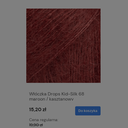
Włóczka Drops Kid-Silk 68
Włóczka 
maroon / kasztanowy
aquamar
15,20 zł
15,20 zł
Do koszyka
Cena regularna:
Cena regu
19,90 zł
19,90 zł