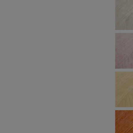
Drops Kid-Silk 58
Włóczka Drops Kid-Silk 63
ine/ akwamaryna
powder pink / pudrowy róż
15,20 zł
Do koszyka
Do koszyk
larna:
Cena regularna:
19,90 zł