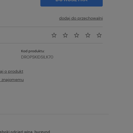
dodaj do przechowalni
Kod produktu:
DROPSKIDSILK70
aj o produkt
ć znajomemu
tualnych kosztów
ęboki odcień wina, burgund