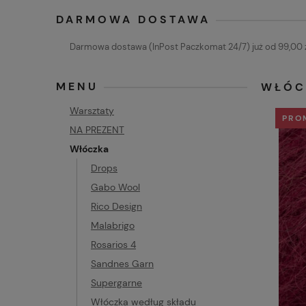
DARMOWA DOSTAWA
Darmowa dostawa (InPost Paczkomat 24/7) już od 99,00 z
MENU
WŁÓC
Warsztaty
PRO
NA PREZENT
Włóczka
Drops
Gabo Wool
Rico Design
Malabrigo
Rosarios 4
Sandnes Garn
Supergarne
Włóczka według składu