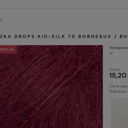
ł.
ZKA DROPS KID-SILK 70 BORDEAUX / B
Dostępność
MOCJA
10
Cena:
15,20 
Cena regu
Najniższa