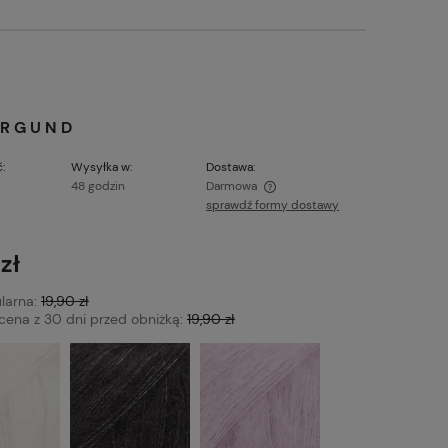
URGUND
:
Wysyłka w:
Dostawa:
48 godzin
Darmowa
sprawdź formy dostawy
Cena nie zawiera ewentualnych kosztów
płatności
zł
larna:
19,90 zł
 cena z 30 dni przed obniżką:
19,90 zł