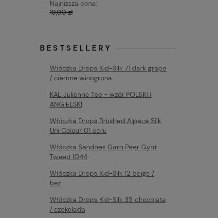
Najniższa cena:
Najniższa 
19,90 zł
19,90 zł
BESTSELLERY
Włóczka Drops Kid-Silk 71 dark grape
/ ciemne winogrona
KAL Julienne Tee - wzór POLSKI i
ANGIELSKI
Włóczka Drops Brushed Alpaca Silk
Uni Colour 01 ecru
Włóczka Sandnes Garn Peer Gynt
Tweed 1044
Włóczka Drops Kid-Silk 12 beige /
beż
Włóczka Drops Kid-Silk 35 chocolate
/ czekolada