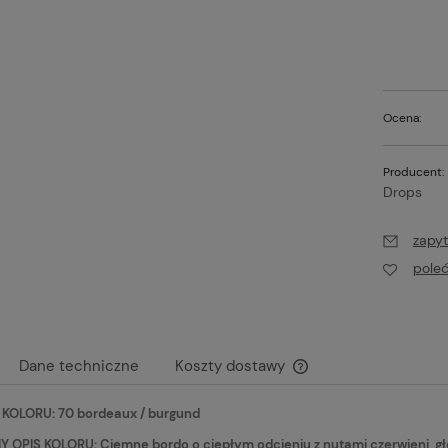
Ocena:
Producent:
Drops
zapyt
pole
Dane techniczne
Koszty dostawy
KOLORU: 70 bordeaux / burgund
Cena nie zawiera ewen
płatności
 OPIS KOLORU: Ciemne bordo o ciepłym odcieniu z nutami czerwieni, gł