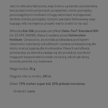
Jest to włóczka fabryczna, więc kolory są bardzo powtarzalne,
bez przejść kolorystycznych, przejaśnień, różnic pomiędzy
poszczególnymi motkami (mogą natomiast występować
drobne różnice pomiędzy różnymi partiami farbowania, więc
kupując nitki na większy projekt warto zrobić to na raz).
Włóczka
Kid-Silk
posiada certyfikat
Oeko-Tex® Standard 100
(nr 23.HPE.36896), Klasa II, wydany przez
Hohenstein
Institute
. Oznacza to, że została przebadana pod kątem
obecności substancji szkodliwych i uznana za bezpieczną dla
skóry oraz przyjazną dla środowiska. Klasa II certyfikacji
potwierdza, że włóczka nadaje się do produkcji wyrobów
mających bezpośredni kontakt ze skórą, takich jak bluzy,
koszule, pościel czy materace.
Waga motka:
25 g
Długość nitki w motku:
210 m
Skład:
75% moher super kid, 25% jedwab morwowy
Grubość:
Lace