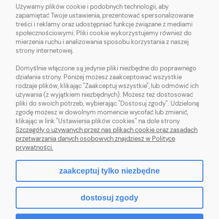
Używamy plików cookie i podobnych technologii, aby
O NAS
zapamiętać Twoje ustawienia, prezentować spersonalizowane
treści i reklamy oraz udostępniać funkcje związane z mediami
OBSŁUGA KLIENTA
społecznościowymi. Pliki cookie wykorzystujemy również do
mierzenia ruchu i analizowania sposobu korzystania z naszej
strony internetowej.
POMOC
Domyślnie włączone są jedynie pliki niezbędne do poprawnego
działania strony. Poniżej możesz zaakceptować wszystkie
MOJE KONTO
rodzaje plików, klikając "Zaakceptuj wszystkie", lub odmówić ich
używania (z wyjątkiem niezbędnych). Możesz też dostosować
pliki do swoich potrzeb, wybierając "Dostosuj zgody". Udzieloną
zgodę możesz w dowolnym momencie wycofać lub zmienić,
klikając w link "Ustawienia plików cookies" na dole strony.
Szczegóły o używanych przez nas plikach cookie oraz zasadach
Sklep z włóczką. Internetowa pasmanteria. Włóczki wełniane. Włóczki
przetwarzania danych osobowych znajdziesz w Polityce
bawełniane. Tanie włóczki. Włóczki ręcznie farbowane.
prywatności.
zaakceptuj tylko niezbędne
pokaż pełną wersję strony
dostosuj zgody
Sklep internetowy Shoper.pl