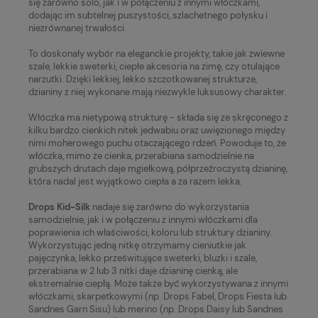
się zarówno solo, jak i w połączeniu z innymi włóczkami,
dodając im subtelnej puszystości, szlachetnego połysku i
niezrównanej trwałości.
To doskonały wybór na eleganckie projekty, takie jak zwiewne
szale, lekkie sweterki, ciepłe akcesoria na zimę, czy otulające
narzutki. Dzięki lekkiej, lekko szczotkowanej strukturze,
dzianiny z niej wykonane mają niezwykle luksusowy charakter.
Włóczka ma nietypową strukturę - składa się ze skręconego z
kilku bardzo cienkich nitek jedwabiu oraz uwięzionego między
nimi moherowego puchu otaczającego rdzeń. Powoduje to, że
włóczka, mimo że cienka, przerabiana samodzielnie na
grubszych drutach daje mgiełkową, półprzeźroczystą dzianinę,
która nadal jest wyjątkowo ciepła a za razem lekka.
Drops Kid-Silk
nadaje się zarówno do wykorzystania
samodzielnie, jak i w połączeniu z innymi włóczkami dla
poprawienia ich właściwości, koloru lub struktury dzianiny.
Wykorzystując jedną nitkę otrzymamy cieniutkie jak
pajęczynka, lekko prześwitujące sweterki, bluzki i szale,
przerabiana w 2 lub 3 nitki daje dzianinę cienką, ale
ekstremalnie ciepłą. Może także być wykorzystywana z innymi
włóczkami, skarpetkowymi (np. Drops Fabel, Drops Fiesta lub
Sandnes Garn Sisu) lub merino (np. Drops Daisy lub Sandnes