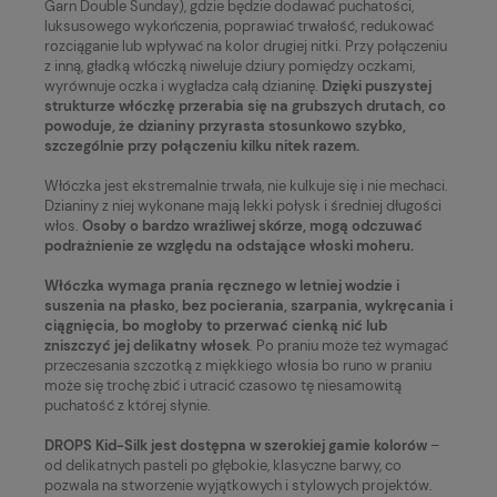
Garn Double Sunday), gdzie będzie dodawać puchatości,
luksusowego wykończenia, poprawiać trwałość, redukować
rozciąganie lub wpływać na kolor drugiej nitki. Przy połączeniu
z inną, gładką włóczką niweluje dziury pomiędzy oczkami,
wyrównuje oczka i wygładza całą dzianinę.
Dzięki puszystej
strukturze włóczkę przerabia się na grubszych drutach, co
powoduje, że dzianiny przyrasta stosunkowo szybko,
szczególnie przy połączeniu kilku nitek razem.
Włóczka jest ekstremalnie trwała, nie kulkuje się i nie mechaci.
Dzianiny z niej wykonane mają lekki połysk i średniej długości
włos.
Osoby o bardzo wrażliwej skórze, mogą odczuwać
podrażnienie ze względu na odstające włoski moheru.
Włóczka wymaga prania ręcznego w letniej wodzie i
suszenia na płasko, bez pocierania, szarpania, wykręcania i
ciągnięcia, bo mogłoby to przerwać cienką nić lub
zniszczyć jej delikatny włosek
. Po praniu może też wymagać
przeczesania szczotką z miękkiego włosia bo runo w praniu
może się trochę zbić i utracić czasowo tę niesamowitą
puchatość z której słynie.
DROPS Kid-Silk jest dostępna w szerokiej gamie kolorów
–
od delikatnych pasteli po głębokie, klasyczne barwy, co
pozwala na stworzenie wyjątkowych i stylowych projektów.