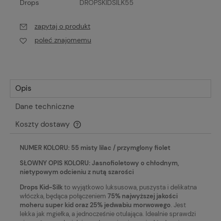
Drops
DROPSKIDSILK55
zapytaj o produkt
poleć znajomemu
Opis
Dane techniczne
Koszty dostawy
Cena nie zawiera ewentualnych kosztów płatności
NUMER KOLORU: 55 misty lilac / przymglony fiolet
SŁOWNY OPIS KOLORU: Jasnofioletowy o chłodnym,
nietypowym odcieniu z nutą szarości
Drops Kid-Silk
to wyjątkowo luksusowa, puszysta i delikatna
włóczka, będąca połączeniem
75% najwyższej jakości
moheru super kid oraz 25% jedwabiu morwowego
. Jest
lekka jak mgiełka, a jednocześnie otulająca. Idealnie sprawdzi