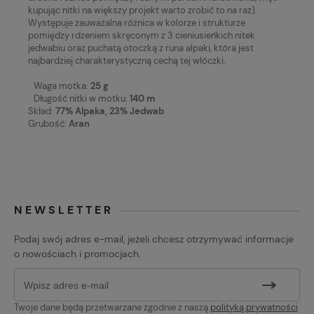
kupując nitki na większy projekt warto zrobić to na raz).
Występuje zauważalna różnica w kolorze i strukturze
pomiędzy rdzeniem skręconym z 3 cieniusieńkich nitek
jedwabiu oraz puchatą otoczką z runa alpaki, która jest
najbardziej charakterystyczną cechą tej włóczki.
Waga motka:
25 g
Długość nitki w motku:
140 m
Skład:
77% Alpaka, 23% Jedwab
Grubość:
Aran
NEWSLETTER
Podaj swój adres e-mail, jeżeli chcesz otrzymywać informacje
o nowościach i promocjach.
Twoje dane będą przetwarzane zgodnie z naszą
polityką prywatności