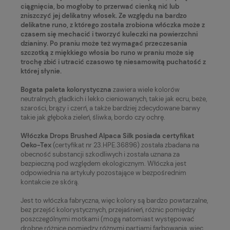
ciągnięcia, bo mogłoby to przerwać cienką nić lub
zniszczyć jej delikatny włosek. Ze względu na bardzo
delikatne runo, z którego została zrobiona włóczka może z
czasem się mechacić i tworzyć kuleczki na powierzchni
dzianiny. Po praniu może też wymagać przeczesania
szczotką z miękkiego włosia bo runo w praniu może się
trochę zbić i utracić czasowo tę niesamowitą puchatość z
której słynie.
Bogata paleta kolorystyczna
zawiera wiele kolorów
neutralnych, gładkich i lekko cieniowanych, takie jak ecru, beże,
szarości, brązy i czerń, a także bardziej zdecydowane barwy
takie jak głęboka zieleń, śliwka, bordo czy ochrę.
Włóczka Drops Brushed Alpaca Silk posiada certyfikat
Oeko-Tex
(certyfikat nr 23.HPE.36896) została zbadana na
obecność substancji szkodliwych i została uznana za
bezpieczną pod względem ekologicznym. Włóczka jest
odpowiednia na artykuły pozostające w bezpośrednim
kontakcie ze skórą.
Jest to włóczka fabryczna, więc kolory są bardzo powtarzalne,
bez przejść kolorystycznych, przejaśnień, różnic pomiędzy
poszczególnymi motkami (mogą natomiast występować
drobne różnice pomiędzy różnymi partiami farbowania, więc