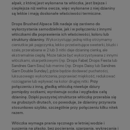
alpak, z której jest wykonana ta włóczka, jest lżejsza i
cieplejsza niż wełna owcza, więc wykonane z niej dzianiny
są lekkie i mają doskonałe właściwości termiczne.
Drops Brushed Alpaca Silk nadaje się zarówno do
wykorzystania samodzielnie, jak i w połączeniu z innymi
włóczkami dla poprawienia ich właściwości, koloru lub
struktury dzianiny.
Wykorzystując jedną nitkę otrzymamy
cieniutkie jak pajęczynka, lekko prześwitujące sweterki, bluzki i
szale, przerabiana w 2 lub 3 nitki daje dzianinę cienką, ale
ekstremalnie ciepłą. Może także być wykorzystywana z innymi
włóczkami, skarpetkowymi (np.
Drops Fabel
,
Drops Fiesta
lub
Sandnes Garn Sisu
) lub merino (np.
Drops Daisy
lub
Sandnes
Garn Double Sunday
), gdzie będzie dodawać puchatości,
luksusowego wykończenia, poprawiać miękkość, redukować
rozciąganie lub wpływać na kolor drugiej nitki.
Przy
połączeniu z inną, gładką włóczką niweluje dziury
pomiędzy oczkami, wyrównuje oczka i wygładza całą
dzianinę. Dzięki puszystej strukturze włóczkę przerabia się
na grubszych drutach, co powoduje, że dzianiny przyrasta
stosunkowo szybko, szczególnie przy połączeniu kilku nitek
razem.
Włóczka wymaga prania ręcznego w letniej wodzie i
suszenia na płasko, bez pocierania, szarpania, wykręcania i