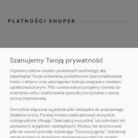
PŁATNOŚCI SHOPER
Szanujemy Twoją prywatność
Używamy plików cookie i podobnych technologii, aby
O NAS
zapamiętać Twoje ustawienia, prezentować spersonalizowane
treści i reklamy oraz udostępniać funkcje związane z mediami
OBSŁUGA KLIENTA
społecznościowymi. Pliki cookie wykorzystujemy również do
mierzenia ruchu i analizowania sposobu korzystania z naszej
strony internetowej.
POMOC
Domyślnie włączone są jedynie pliki niezbędne do poprawnego
działania strony. Poniżej możesz zaakceptować wszystkie
MOJE KONTO
rodzaje plików, klikając "Zaakceptuj wszystkie", lub odmówić ich
używania (z wyjątkiem niezbędnych). Możesz też dostosować
pliki do swoich potrzeb, wybierając "Dostosuj zgody". Udzieloną
zgodę możesz w dowolnym momencie wycofać lub zmienić,