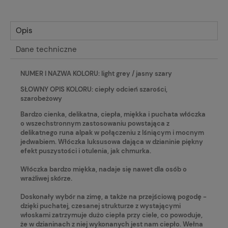
Opis
Dane techniczne
NUMER I NAZWA KOLORU: light grey / jasny szary
SŁOWNY OPIS KOLORU: ciepły odcień szarości,
szarobeżowy
Bardzo cienka, delikatna, ciepła, miękka i puchata włóczka
o wszechstronnym zastosowaniu powstająca z
delikatnego runa alpak w połączeniu z lśniącym i mocnym
jedwabiem. Włóczka luksusowa dająca w dzianinie piękny
efekt puszystości i otulenia, jak chmurka.
Włóczka bardzo miękka, nadaje się nawet dla osób o
wrażliwej skórze.
Doskonały wybór na zimę, a także na przejściową pogodę -
dzięki puchatej, czesanej strukturze z wystającymi
włoskami zatrzymuje dużo ciepła przy ciele, co powoduje,
że w dzianinach z niej wykonanych jest nam ciepło. Wełna