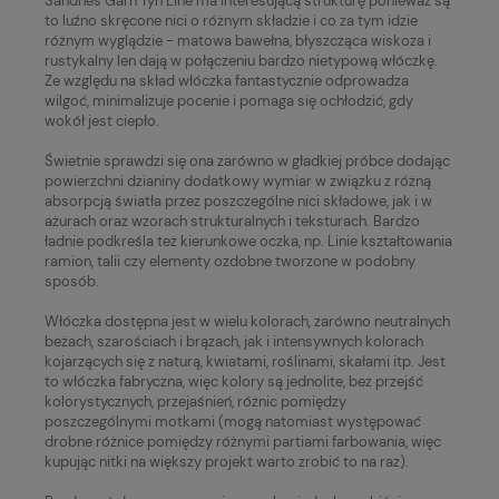
Sandnes Garn Tyn Line ma interesującą strukturę ponieważ są
to luźno skręcone nici o różnym składzie i co za tym idzie
różnym wyglądzie - matowa bawełna, błyszcząca wiskoza i
rustykalny len dają w połączeniu bardzo nietypową włóczkę.
Ze względu na skład włóczka fantastycznie odprowadza
wilgoć, minimalizuje pocenie i pomaga się ochłodzić, gdy
wokół jest ciepło.
Świetnie sprawdzi się ona zarówno w gładkiej próbce dodając
powierzchni dzianiny dodatkowy wymiar w związku z różną
absorpcją światła przez poszczególne nici składowe, jak i w
ażurach oraz wzorach strukturalnych i teksturach. Bardzo
ładnie podkreśla też kierunkowe oczka, np. Linie kształtowania
ramion, talii czy elementy ozdobne tworzone w podobny
sposób.
Włóczka dostępna jest w wielu kolorach, zarówno neutralnych
beżach, szarościach i brązach, jak i intensywnych kolorach
kojarzących się z naturą, kwiatami, roślinami, skałami itp. Jest
to włóczka fabryczna, więc kolory są jednolite, bez przejść
kolorystycznych, przejaśnień, różnic pomiędzy
poszczególnymi motkami (mogą natomiast występować
drobne różnice pomiędzy różnymi partiami farbowania, więc
kupując nitki na większy projekt warto zrobić to na raz).