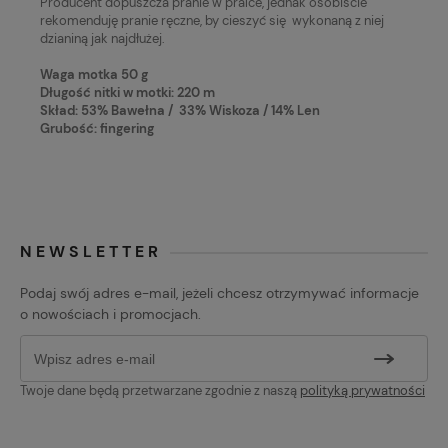
Producent dopuszcza pranie w pralce, jednak osobiście
rekomenduję pranie ręczne, by cieszyć się wykonaną z niej
dzianiną jak najdłużej.
Waga motka 50 g
Długość nitki w motki: 220 m
Skład: 53% Bawełna / 33% Wiskoza / 14% Len
Grubość: fingering
NEWSLETTER
Podaj swój adres e-mail, jeżeli chcesz otrzymywać informacje
o nowościach i promocjach.
Twoje dane będą przetwarzane zgodnie z naszą
polityką prywatności