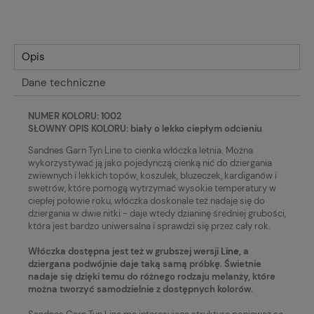
Opis
Dane techniczne
NUMER KOLORU: 1002
SŁOWNY OPIS KOLORU: biały o lekko ciepłym odcieniu
Sandnes Garn Tyn Line to cienka włóczka letnia. Można
wykorzystywać ją jako pojedynczą cienką nić do dziergania
zwiewnych i lekkich topów, koszulek, bluzeczek, kardiganów i
swetrów, które pomogą wytrzymać wysokie temperatury w
ciepłej połowie roku, włóczka doskonale też nadaje się do
dziergania w dwie nitki - daje wtedy dzianinę średniej grubości,
która jest bardzo uniwersalna i sprawdzi się przez cały rok.
Włóczka dostępna jest też w grubszej wersji
Line
, a
dziergana podwójnie daje taką samą próbkę. Świetnie
nadaje się dzięki temu do różnego rodzaju melanży, które
można tworzyć samodzielnie z dostępnych kolorów.