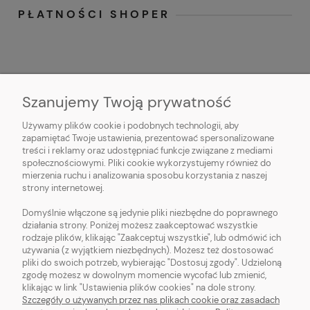
PŁATNOŚCI SHOPER
Szanujemy Twoją prywatność
Używamy plików cookie i podobnych technologii, aby
O NAS
zapamiętać Twoje ustawienia, prezentować spersonalizowane
treści i reklamy oraz udostępniać funkcje związane z mediami
OBSŁUGA KLIENTA
społecznościowymi. Pliki cookie wykorzystujemy również do
mierzenia ruchu i analizowania sposobu korzystania z naszej
strony internetowej.
POMOC
Domyślnie włączone są jedynie pliki niezbędne do poprawnego
działania strony. Poniżej możesz zaakceptować wszystkie
MOJE KONTO
rodzaje plików, klikając "Zaakceptuj wszystkie", lub odmówić ich
używania (z wyjątkiem niezbędnych). Możesz też dostosować
pliki do swoich potrzeb, wybierając "Dostosuj zgody". Udzieloną
zgodę możesz w dowolnym momencie wycofać lub zmienić,
klikając w link "Ustawienia plików cookies" na dole strony.
Szczegóły o używanych przez nas plikach cookie oraz zasadach
Sklep z włóczką. Internetowa pasmanteria. Włóczki wełniane. Włóczki