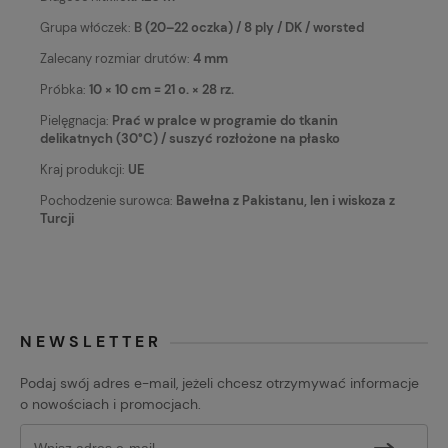
Grupa włóczek:
B (20–22 oczka) / 8 ply / DK / worsted
Zalecany rozmiar drutów:
4 mm
Próbka:
10 × 10 cm = 21 o. × 28 rz.
Pielęgnacja:
Prać w pralce w programie do tkanin
delikatnych (30°C) / suszyć rozłożone na płasko
Kraj produkcji:
UE
Pochodzenie surowca:
Bawełna z Pakistanu, len i wiskoza z
Turcji
NEWSLETTER
Podaj swój adres e-mail, jeżeli chcesz otrzymywać informacje
o nowościach i promocjach.