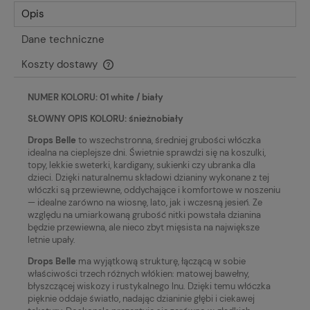
Opis
Dane techniczne
Koszty dostawy
Cena nie zawiera ewentualnych kosztów płatności
NUMER KOLORU: 01 white / biały
SŁOWNY OPIS KOLORU: śnieżnobiały
Drops Belle
to wszechstronna, średniej grubości włóczka
idealna na cieplejsze dni. Świetnie sprawdzi się na koszulki,
topy, lekkie sweterki, kardigany, sukienki czy ubranka dla
dzieci. Dzięki naturalnemu składowi dzianiny wykonane z tej
włóczki są przewiewne, oddychające i komfortowe w noszeniu
— idealne zarówno na wiosnę, lato, jak i wczesną jesień. Ze
względu na umiarkowaną grubość nitki powstała dzianina
będzie przewiewna, ale nieco zbyt mięsista na największe
letnie upały.
Drops Belle
ma wyjątkową strukturę, łączącą w sobie
właściwości trzech różnych włókien: matowej bawełny,
błyszczącej wiskozy i rustykalnego lnu. Dzięki temu włóczka
pięknie oddaje światło, nadając dzianinie głębi i ciekawej