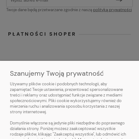
Twoje dane będą przetwarzane zgodnie z naszą
polityką prywatności
PŁATNOŚCI SHOPER
Szanujemy Twoją prywatność
Używamy plików cookie i podobnych technologii, aby
O NAS
zapamiętać Twoje ustawienia, prezentować spersonalizowane
treści i reklamy oraz udostępniać funkcje związane z mediami
OBSŁUGA KLIENTA
społecznościowymi. Pliki cookie wykorzystujemy również do
mierzenia ruchu i analizowania sposobu korzystania z naszej
strony internetowej.
POMOC
Domyślnie włączone są jedynie pliki niezbędne do poprawnego
działania strony. Poniżej możesz zaakceptować wszystkie
MOJE KONTO
rodzaje plików, klikając "Zaakceptuj wszystkie", lub odmówić ich