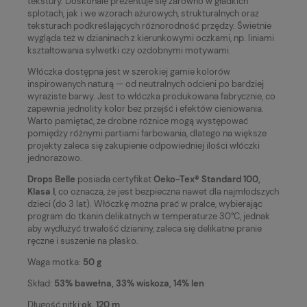
tekstury. Doskonale prezentuje się zarówno w gładkich
splotach, jak i we wzorach ażurowych, strukturalnych oraz
teksturach podkreślających różnorodność przędzy. Świetnie
wygląda też w dzianinach z kierunkowymi oczkami, np. liniami
kształtowania sylwetki czy ozdobnymi motywami.
Włóczka dostępna jest w szerokiej gamie kolorów
inspirowanych naturą — od neutralnych odcieni po bardziej
wyraziste barwy. Jest to włóczka produkowana fabrycznie, co
zapewnia jednolity kolor bez przejść i efektów cieniowania.
Warto pamiętać, że drobne różnice mogą występować
pomiędzy różnymi partiami farbowania, dlatego na większe
projekty zaleca się zakupienie odpowiedniej ilości włóczki
jednorazowo.
Drops Belle
posiada certyfikat
Oeko-Tex® Standard 100,
Klasa I
, co oznacza, że jest bezpieczna nawet dla najmłodszych
dzieci (do 3 lat). Włóczkę można prać w pralce, wybierając
program do tkanin delikatnych w temperaturze 30°C, jednak
aby wydłużyć trwałość dzianiny, zaleca się delikatne pranie
ręczne i suszenie na płasko.
Waga motka:
50 g
Skład:
53% bawełna, 33% wiskoza, 14% len
Długość nitki:
ok. 120 m