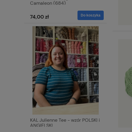
Camaleon (684)
Do koszyka
74,00 zł
KAL Julienne Tee - wzór POLSKI i
ANGIELSKI