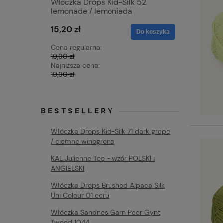
Włóczka Drops Kid-Silk 52
Włóczka 
lemonade / lemoniada
moonlight
15,20 zł
15,20 zł
Do koszyka
Cena regularna:
Cena regu
19,90 zł
19,90 zł
Najniższa cena:
Najniższa 
19,90 zł
19,90 zł
BESTSELLERY
Włóczka Drops Kid-Silk 71 dark grape
/ ciemne winogrona
KAL Julienne Tee - wzór POLSKI i
ANGIELSKI
Włóczka Drops Brushed Alpaca Silk
Uni Colour 01 ecru
Włóczka Sandnes Garn Peer Gynt
Tweed 1044