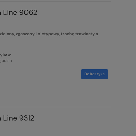
 Line 9062
lony, zgaszony i nietypowy, trochę trawiasty a
yłka w:
godzin
Do koszyka
 Line 9312