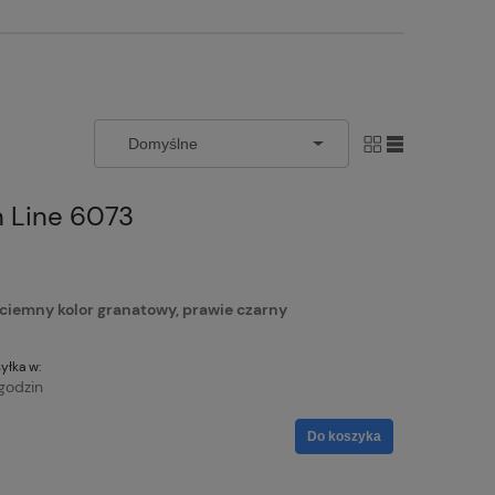
 Line 6073
iemny kolor granatowy, prawie czarny
yłka w:
godzin
Do koszyka