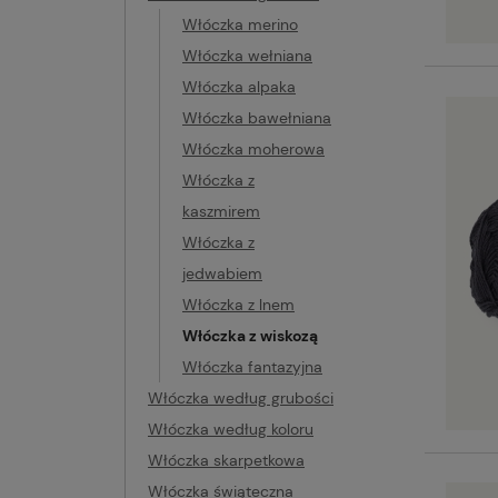
Włóczka merino
Włóczka wełniana
Włóczka alpaka
Włóczka bawełniana
Włóczka moherowa
Włóczka z
kaszmirem
Włóczka z
jedwabiem
Włóczka z lnem
Włóczka z wiskozą
Włóczka fantazyjna
Włóczka według grubości
Włóczka według koloru
Włóczka skarpetkowa
Włóczka świąteczna