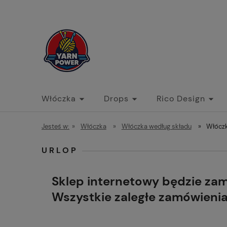
Włóczka
Drops
Rico Design
Jesteś w:
»
Włóczka
»
Włóczka według składu
»
Włóczk
URLOP
Sklep internetowy będzie za
Wszystkie zaległe zamówieni