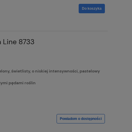
Do koszyka
 Line 8733
ny, świetlisty, o niskiej intensywności, pastelowy
dymi pędami roślin
Powiadom o dostępności