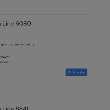
n Line 6080
rafit, prawie czarny
yłka w:
godzin
Do koszyka
 Line 6841