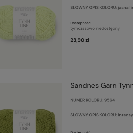
Drops Kid-Silk 44
Włóczka Drops Kid-Silk 71 dark
 / światło księżyca
grape / ciemne winogrona
SŁOWNY OPIS KOLORU: jasna lim
15,20 zł
Do koszyka
Powiadom o
Dostępność:
dostępności
larna:
Cena regularna:
tymczasowo niedostępny
19,90 zł
cena:
Najniższa cena:
23,90 zł
19,90 zł
Sandnes Garn Tynn
NUMER KOLORU: 9564
SŁOWNY OPIS KOLORU: intensywn
Dostępność: