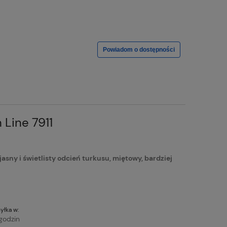
Powiadom o dostępności
Line 7911
ny i świetlisty odcień turkusu, miętowy, bardziej
yłka w:
godzin