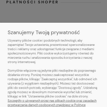
PŁATNOŚCI SHOPER
Szanujemy Twoją prywatność
Używamy plików cookie i podobnych technologii, aby
O NAS
zapamiętać Twoje ustawienia, prezentować spersonalizowane
treści i reklamy oraz udostępniać funkcje związane z mediami
OBSŁUGA KLIENTA
społecznościowymi. Pliki cookie wykorzystujemy również do
mierzenia ruchu i analizowania sposobu korzystania z naszej
strony internetowej.
POMOC
Domyślnie włączone są jedynie pliki niezbędne do poprawnego
działania strony. Poniżej możesz zaakceptować wszystkie
MOJE KONTO
rodzaje plików, klikając "Zaakceptuj wszystkie", lub odmówić ich
używania (z wyjątkiem niezbędnych). Możesz też dostosować
pliki do swoich potrzeb, wybierając "Dostosuj zgody". Udzieloną
zgodę możesz w dowolnym momencie wycofać lub zmienić,
klikając w link "Ustawienia plików cookies" na dole strony.
Szczegóły o używanych przez nas plikach cookie oraz zasadach
Sklep z włóczką. Internetowa pasmanteria. Włóczki wełniane. Włóczki
przetwarzania danych osobowych znajdziesz w Polityce
bawełniane. Tanie włóczki. Włóczki ręcznie farbowane.