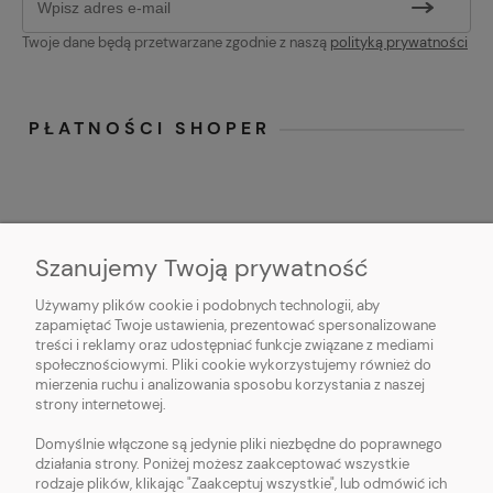
Twoje dane będą przetwarzane zgodnie z naszą
polityką prywatności
PŁATNOŚCI SHOPER
Szanujemy Twoją prywatność
Używamy plików cookie i podobnych technologii, aby
O NAS
zapamiętać Twoje ustawienia, prezentować spersonalizowane
treści i reklamy oraz udostępniać funkcje związane z mediami
OBSŁUGA KLIENTA
społecznościowymi. Pliki cookie wykorzystujemy również do
mierzenia ruchu i analizowania sposobu korzystania z naszej
strony internetowej.
POMOC
Domyślnie włączone są jedynie pliki niezbędne do poprawnego
działania strony. Poniżej możesz zaakceptować wszystkie
MOJE KONTO
rodzaje plików, klikając "Zaakceptuj wszystkie", lub odmówić ich