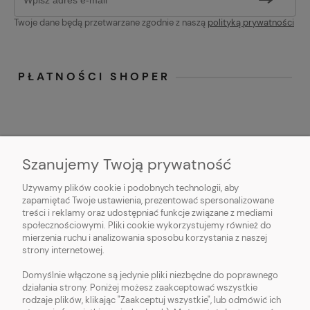
Twoje dane będą przetwarzane zgodnie z naszą
polityką prywatności
PŁATNOŚCI SHOPER
Szanujemy Twoją prywatność
Używamy plików cookie i podobnych technologii, aby
O NAS
zapamiętać Twoje ustawienia, prezentować spersonalizowane
treści i reklamy oraz udostępniać funkcje związane z mediami
OBSŁUGA KLIENTA
społecznościowymi. Pliki cookie wykorzystujemy również do
mierzenia ruchu i analizowania sposobu korzystania z naszej
strony internetowej.
POMOC
Domyślnie włączone są jedynie pliki niezbędne do poprawnego
działania strony. Poniżej możesz zaakceptować wszystkie
MOJE KONTO
rodzaje plików, klikając "Zaakceptuj wszystkie", lub odmówić ich